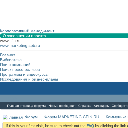
Корпоративный менеджмент
О завершении проекта
www.cfin.ru
www.marketing.spb.ru
Главная
Библиотека
Поиск компаний
Поиск пресс-релизов
Программы и видеокурсы
Исследования и бизнес-планы
Форум
Главная страница форума
Новые сообщения
Справка
Календарь
Сообщест
Форум
Форум MARKETING.CFIN.RU
Коммуника
If this is your first visit, be sure to check out the
FAQ
by clicking the lin