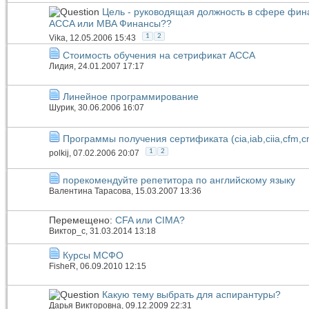
Цель - руководящая должность в сфере фина
ACCA или MBA Финансы??
1
2
Vika
, 12.05.2006 15:43
Стоимость обучения на сетрификат АССА
Лидия
, 24.01.2007 17:17
Линейное программирование
Шурик
, 30.06.2006 16:07
Программы получения сертификата (cia,iab,ciia,cfm,cm
1
2
polkij
, 07.02.2006 20:07
порекомендуйте репетитора по английскому языку
Валентина Тарасова
, 15.03.2007 13:36
Перемещено:
CFA или СIMA?
Виктор_c
, 31.03.2014 13:18
Курсы МСФО
FisheR
, 06.09.2010 12:15
Какую тему выбрать для аспирантуры?
Дарья Викторовна
, 09.12.2009 22:31