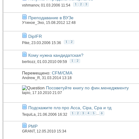
1
2
3
vshmanov
, 01.03.2006 11:54
Преподавание в ВУЗе
Утиное_Эхо
, 15.08.2012 12:48
DipIFR
1
2
Pike
, 23.03.2006 15:36
Кому нужна кандидатская?
1
2
berliozz
, 01.03.2010 09:59
Перемещено:
CFM/CMA
Andrew_R
, 31.03.2014 13:18
Посоветуйте книгу по фин.менеджменту
tapio
, 17.10.2010 21:07
Подскажите плз про Acca, Cipa, Cpa и тд
...
1
2
3
4
5
6
TequiLa
, 21.06.2006 16:32
PMP
GRANT
, 12.05.2010 15:34