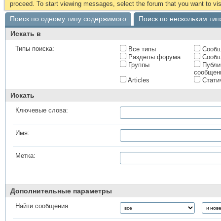
proceed. To start viewing messages, select the forum that you want to visi
Поиск по одному типу содержимого
Поиск по нескольким ти
Искать в
Типы поиска:
Все типы
Сообщ
Разделы форума
Сообщ
Группы
Публи
сообщен
Articles
Стати
Искать
Ключевые слова:
Имя:
Метка:
Дополнительные параметры
Найти сообщения