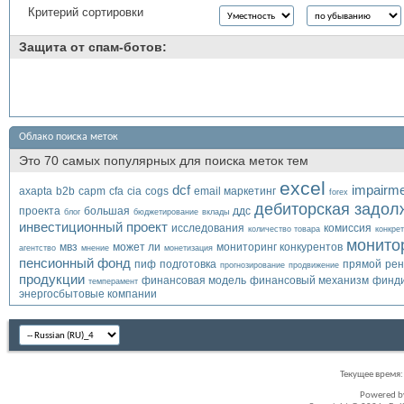
Критерий сортировки
Защита от спам-ботов:
Облако поиска меток
Это 70 самых популярных для поиска меток тем
excel
dcf
impairm
axapta
b2b
capm
cfa
cia
cogs
email маркетинг
forex
дебиторская задол
проекта
большая
ддс
блог
бюджетирование
вклады
инвестиционный проект
исследования
комиссия
количество товара
конкре
монито
мвз
может ли
мониторинг конкурентов
агентство
мнение
монетизация
пенсионный фонд
пиф
подготовка
прямой
рен
прогнозирование
продвижение
продукции
финансовая модель
финансовый механизм
финди
темперамент
энергосбытовые компании
Текущее время
Powered 