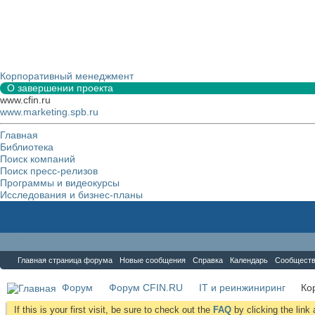
Корпоративный менеджмент
О завершении проекта
www.cfin.ru
www.marketing.spb.ru
Главная
Библиотека
Поиск компаний
Поиск пресс-релизов
Программы и видеокурсы
Исследования и бизнес-планы
Форум
Главная страница форума
Новые сообщения
Справка
Календарь
Сообщест
Форум
Форум CFIN.RU
IT и реинжиниринг
Ко
If this is your first visit, be sure to check out the
FAQ
by clicking the lin