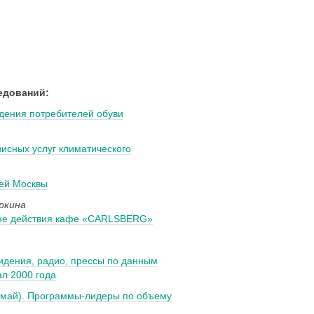
едований:
едения потребителей обуви
исных услуг климатического
лей Москвы
оркина
оне действия кафе «CARLSBERG»
видения, радио, прессы по данным
ал 2000 года
(май). Программы-лидеры по объему