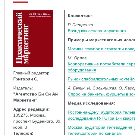
Консалтинг:
Р. Петренко
Брэнд как основа маркетинга
Примеры маркетинговых иссл
Мотивы покупок и стратегии пов
М. Орлов
Корпоративные потребители серв
оборудования
Главный редактор:
Григорян С.
Рынок слабоалкогольных коктей
Издатель:
А. Бечин, И. Сильницкая, О. Лаз
"Агентство Би Си Ай
Спрос на банкеты, фуршеты в з
Маркетинг"
Медиа исследования:
Адрес редакции:
Ростов-на-Дону: аудитория теле
105275, Москва,
исследования R-TGI за 1-й кварт
проспект Буденного, 39,
корп. 3
Москва: аудитория телевидения 
Телефон:
телеаудитории по каналам