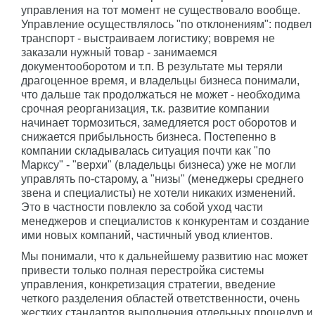
управления на тот момент не существовало вообще.
Управление осуществлялось "по отклонениям": подвел
транспорт - выстраиваем логистику; вовремя не
заказали нужный товар - занимаемся
документооборотом и т.п. В результате мы теряли
драгоценное время, и владельцы бизнеса понимали,
что дальше так продолжаться не может - необходима
срочная реорганизация, т.к. развитие компании
начинает тормозиться, замедляется рост оборотов и
снижается прибыльность бизнеса. Постепенно в
компании складывалась ситуация почти как "по
Марксу" - "верхи" (владельцы бизнеса) уже не могли
управлять по-старому, а "низы" (менеджеры среднего
звена и специалисты) не хотели никаких изменений.
Это в частности повлекло за собой уход части
менеджеров и специалистов к конкурентам и создание
ими новых компаний, частичный увод клиентов.
Мы понимали, что к дальнейшему развитию нас может
привести только полная перестройка системы
управления, конкретизация стратегии, введение
четкого разделения областей ответственности, очень
жестких стандартов выполнения отдельных процедур и