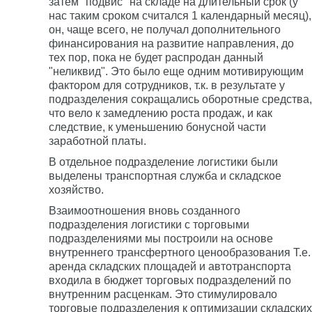
затем "подвис" на складе на длительный срок (у
нас таким сроком считался 1 календарный месяц),
он, чаще всего, не получал дополнительного
финансирования на развитие направления, до
тех пор, пока не будет распродан данный
"неликвид". Это было еще одним мотивирующим
фактором для сотрудников, т.к. в результате у
подразделения сокращались оборотные средства,
что вело к замедлению роста продаж, и как
следствие, к уменьшению бонусной части
заработной платы.
В отдельное подразделение логистики были
выделены транспортная служба и складское
хозяйство.
Взаимоотношения вновь созданного
подразделения логистики с торговыми
подразделениями мы построили на основе
внутреннего трансфертного ценообразования Т.е.
аренда складских площадей и автотранспорта
входила в бюджет торговых подразделений по
внутренним расценкам. Это стимулировало
торговые подразделения к оптимизации складских