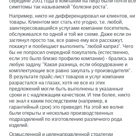
середине 2001 года в компании на лицо были почти все
симптомы так называемой "болезни роста".
Например, никто не дифференцировал ни клиентов, ни
товары. Клиентом мог стать кто угодно, т.е. любой,
заинтересовавшийся услугами компании посетитель,
обслуживался по одной и той же схеме. Даже если он
заглянул просто так, все равно ему все расскажут,
покажут и пообещают выполнить "любой каприз". Чего
бы не попросил очередной покупатель (естественно,
если это было близко профилю компании) - брались за
любую задачу. "Какая разница, если оборудование и
комплектующие все равно закупать у производителя".
В результате прайс-лист товаров и услуг компании
разрастался на глазах, хотя не все из этих
предложений могли быть выполнены в указанные
сроки и с надлежащим качеством. И тем более, никто
не знал к каким последствиям (например, в
гарантийный срок) это приведет. На этой же волне
были открыты и несколько производственных
подразделений по изготовлению различного рода
изделий.
Осмысленной и целенаправленной стратегии