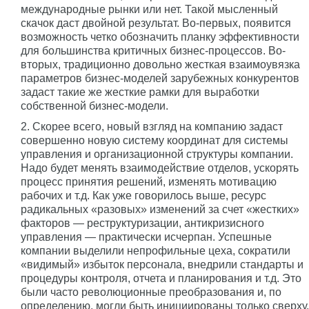
международные рынки или нет. Такой мысленный
скачок даст двойной результат. Во-первых, появится
возможность четко обозначить планку эффективности
для большинства критичных бизнес-процессов. Во-
вторых, традиционно довольно жесткая взаимоувязка
параметров бизнес-моделей зарубежных конкурентов
задаст такие же жесткие рамки для выработки
собственной бизнес-модели.
2. Скорее всего, новый взгляд на компанию задаст
совершенно новую систему координат для системы
управления и организационной структуры компании.
Надо будет менять взаимодействие отделов, ускорять
процесс принятия решений, изменять мотивацию
рабочих и т.д. Как уже говорилось выше, ресурс
радикальных «разовых» изменений за счет «жестких»
факторов — реструктуризации, антикризисного
управления — практически исчерпан. Успешные
компании выделили непрофильные цеха, сократили
«видимый» избыток персонала, внедрили стандарты и
процедуры контроля, отчета и планирования и т.д. Это
были часто революционные преобразования и, по
определению, могли быть инициированы только сверху.