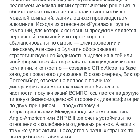
реализуемые компаниями стратегические решения, в
обоих случаях оказывается анализ типовых бизнес-
моделей компаний, занимающихся производством
алюминия. Исходя из отнесения «Русала» к группе
компаний, для которых основным продуктом является
первичный алюминий и которые хорошо
сбалансированы по сырью — электроэнергии и
глинозему, Александр Булыгин обосновывает
стратегическую необходимость выделения в той или
иной форме всех 4-х перерабатывающих дивизионов
компании, и конкретно — создание СП с Alcoa на базе
заводов прокатного дивизиона. В свою очередь, Виктор
Вексельберг, отвечая на вопрос о причинах
диверсификации металлургического бизнеса, в
частности, покупки акций ВСМПО, ссылается на другую
типовую бизнес-модель: «Я сторонник диверсификации
по двум принципам — продуктовому и
территориальному. Международные компании типа
Anglo-American или BHP Billiton очень устойчивы по
отношению к колебаниям отдельных рынков. А если к
тому же у вас активы находятся в разных странах, то
вы еще более стабильны».