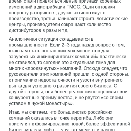
время стали появляться явные признаки коренных
изменений в дистрибуции FMCG. Одни оптовики
попросту разоряются, другие активно идут в
производство, третьи начинают строить логистические
центры, производители сокращают количество
дистрибуторов в разы и т.д.
Аналогичная ситуация складывается в
промышленности. Если 2–3 года назад вопрос о том,
«как нам стать поставщиком компонентов для
зарубежных инжиниринговых компаний» практически
не ставился, то сегодня это актуальная тема для
многих «продвинутых» компаний. Отсюда следует, что
руководители этих компаний пришли, с одной стороны,
к пониманию недостаточности и узости внутреннего
рынка для успешного развития своего бизнеса. С
другой стороны, они более реалистично оценили свои
конкурентные преимущества, и не рвутся «со своим
уставом в чужой монастырь».
Итак, мы считаем, что большинство российских
компаний оказались в точке перегиба. Либо они
приступят к формированию новой, более эффективной
бизнес-модели, либо — упустят момент, и начнут