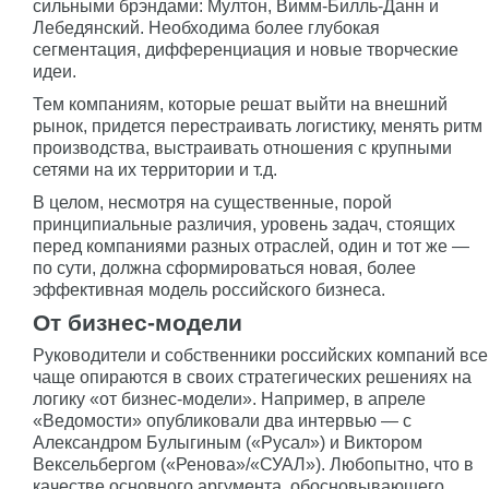
сильными брэндами: Мултон, Вимм-Билль-Данн и
Лебедянский. Необходима более глубокая
сегментация, дифференциация и новые творческие
идеи.
Тем компаниям, которые решат выйти на внешний
рынок, придется перестраивать логистику, менять ритм
производства, выстраивать отношения с крупными
сетями на их территории и т.д.
В целом, несмотря на существенные, порой
принципиальные различия, уровень задач, стоящих
перед компаниями разных отраслей, один и тот же —
по сути, должна сформироваться новая, более
эффективная модель российского бизнеса.
От бизнес-модели
Руководители и собственники российских компаний все
чаще опираются в своих стратегических решениях на
логику «от бизнес-модели». Например, в апреле
«Ведомости» опубликовали два интервью — с
Александром Булыгиным («Русал») и Виктором
Вексельбергом («Ренова»/«СУАЛ»). Любопытно, что в
качестве основного аргумента, обосновывающего