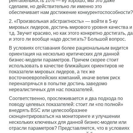
рентабельность 10% — ну хорошо, мы это даже
сделаем, но действительно ли именно это
обеспечивает нам достижение конкурентоспособности?
2. «Произвольная абстрактность» — войти в 5-ку
мировых лидеров, достичь мирового уровня качества и
т.д. Звучит красиво, но как этого конкретно достигать, да
и этого ли вообще надо достигать? Большой вопрос.
В условиях отставания более рациональным видится
ориентация на несколько критических для данной
бизнес-модели параметров. Причем скорее стоит
использовать в качестве ближайших ориентиров не
показатели мировых лидеров, а тех же
восточноевропейских компаний, иначе велик риск
перенапрячься в попытке достичь заведомо
нереалистичных для нас показателей.
Соответственно, прослеживается и два подхода по
поводу целевых показателей: стоит ли «по полной»
внедрять BSC или целесообразнее
сконцентрироваться на мониторинге и улучшении
нескольких ключевых для данной бизнес-модели или
отрасли параметров? Представляется, что в условиях