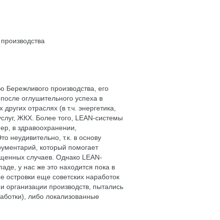
 производства
 Бережливого производства, его
после оглушительного успеха в
других отраслях (в т.ч. энергетика,
 услуг, ЖКХ. Более того, LEAN-системы
ер, в здравоохранении,
о неудивительно, т.к. в основу
рументарий, который помогает
щенных случаев. Однако LEAN-
аде, у нас же это находится пока в
ые островки еще советских наработок
и организации производств, пытались
аботки), либо локализованные