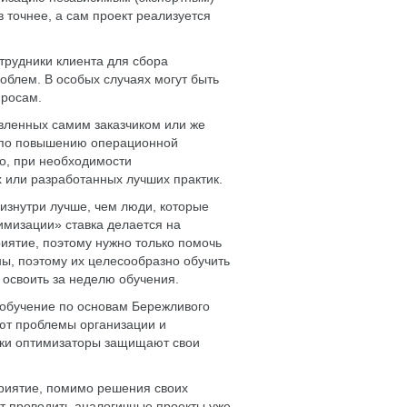
в точнее, а сам проект реализуется
отрудники клиента для сбора
блем. В особых случаях могут быть
просам.
явленных самим заказчиком или же
р по повышению операционной
о, при необходимости
или разработанных лучших практик.
 изнутри лучше, чем люди, которые
имизации» ставка делается на
иятие, поэтому нужно только помочь
ны, поэтому их целесообразно обучить
освоить за неделю обучения.
е обучение по основам Бережливого
ают проблемы организации и
тки оптимизаторы защищают свои
риятие, помимо решения своих
ут проводить аналогичные проекты уже