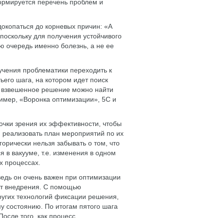
формируется перечень проблем и
окопаться до корневых причин: «А
 поскольку для получения устойчивого
ую очередь именно болезнь, а не ее
учения проблематики переходить к
ьего шага, на котором идет поиск
е взвешенное решение можно найти
ример, «Воронка оптимизации», 5С и
очки зрения их эффективности, чтобы
и реализовать план мероприятий по их
орически нельзя забывать о том, что
в вакууме, т.е. изменения в одном
х процессах.
ведь он очень важен при оптимизации
тат внедрения. С помощью
ругих технологий фиксации решения,
у состоянию. По итогам пятого шага
осле того, как процесс