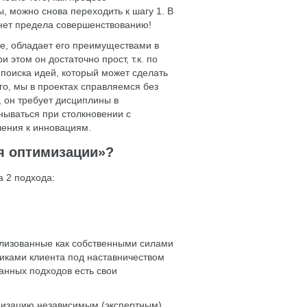
, можно снова переходить к шагу 1. В
 нет предела совершенствованию!
е, обладает его преимуществами в
и этом он достаточно прост, т.к. по
поиска идей, который может сделать
го, мы в проектах справляемся без
 он требует дисциплины в
нываться при столкновении с
ения к инновациям.
я оптимизации»?
 2 подхода:
ализованные как собственными силами
никами клиента под наставничеством
данных подходов есть свои
анизацию независимым (экспертным)