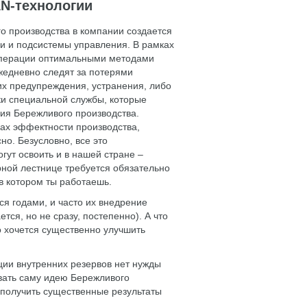
N-технологии
 производства в компании создается
и и подсистемы управления. В рамках
операции оптимальными методами
жедневно следят за потерями
их предупреждения, устранения, либо
ки специальной службы, которые
ия Бережливого производства.
ах эффектности производства,
но. Безусловно, все это
гут освоить и в нашей стране –
рной лестнице требуется обязательно
в котором ты работаешь.
ся годами, и часто их внедрение
тся, но не сразу, постепенно). А что
о хочется существенно улучшить
ции внутренних резервов нет нужды
вать саму идею Бережливого
 получить существенные результаты