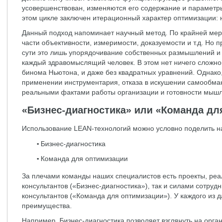
усовершенствован, изменяются его содержание и параметры
этом цикле заключен итерационный характер оптимизации:
Данный подход напоминает научный метод. По крайней мер
части объективности, измеримости, доказуемости и т.д. Но пр
сути это лишь упорядочивание собственных размышлений и 
каждый здравомыслящий человек. В этом нет ничего сложно
бинома Ньютона, и даже без квадратных уравнений. Однако,
применении инструментария, отказа в искушении самообма
реальными фактами работы организации и готовности мышл
«Бизнес-диагностика» или «Команда дл
Использование LEAN-технологий можно условно поделить на
Бизнес-диагностика
Команда для оптимизации
За плечами команды наших специалистов есть проекты, ре
консультантов («Бизнес-диагностика»), так и силами сотруд
консультантов («Команда для оптимизации»). У каждого из 
преимущества.
Например, Бизнес-диагностика позволяет взглянуть на орг