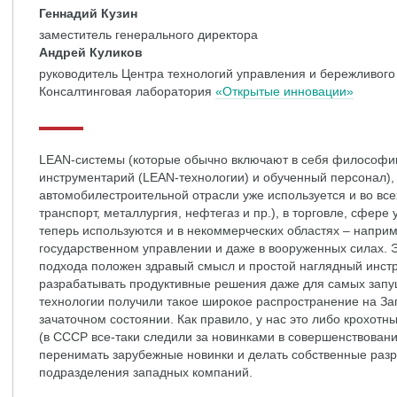
Геннадий Кузин
заместитель генерального директора
Андрей Куликов
руководитель Центра технологий управления и бережливого
Консалтинговая лаборатория
«Открытые инновации»
LEAN-системы (которые обычно включают в себя философию
инструментарий (LEAN-технологии) и обученный персонал), 
автомобилестроительной отрасли уже используется и во всех 
транспорт, металлургия, нефтегаз и пр.), в торговле, сфере
теперь используются и в некоммерческих областях – наприм
государственном управлении и даже в вооруженных силах. Эт
подхода положен здравый смысл и простой наглядный инст
разрабатывать продуктивные решения даже для самых запу
технологии получили такое широкое распространение на Зап
зачаточном состоянии. Как правило, у нас это либо крохотн
(в СССР все-таки следили за новинками в совершенствовани
перенимать зарубежные новинки и делать собственные разр
подразделения западных компаний.