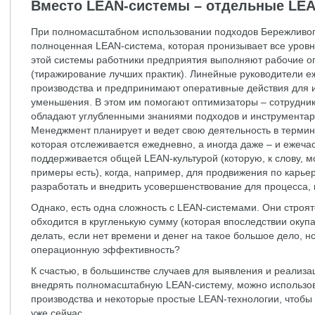
Вместо LEAN-системы – отдельные LEA
При полномасштабном использовании подходов Бережливого
полноценная LEAN-система, которая пронизывает все уровн
этой системы работники предприятия выполняют рабочие 
(тиражирование лучших практик). Линейные руководители е
производства и предпринимают оперативные действия для 
уменьшения. В этом им помогают оптимизаторы – сотрудни
обладают углубленными знаниями подходов и инструментар
Менеджмент планирует и ведет свою деятельность в термин
которая отслеживается ежедневно, а иногда даже – и ежечас
поддерживается общей LEAN-культурой (которую, к слову, мо
примеры есть), когда, например, для продвижения по карье
разработать и внедрить усовершенствование для процесса, 
Однако, есть одна сложность с LEAN-системами. Они строят
обходится в кругленькую сумму (которая впоследствии окупае
делать, если нет времени и денег на такое большое дело, н
операционную эффективность?
К счастью, в большинстве случаев для выявления и реализа
внедрять полномасштабную LEAN-систему, можно использо
производства и некоторые простые LEAN-технологии, чтобы
уже сейчас.