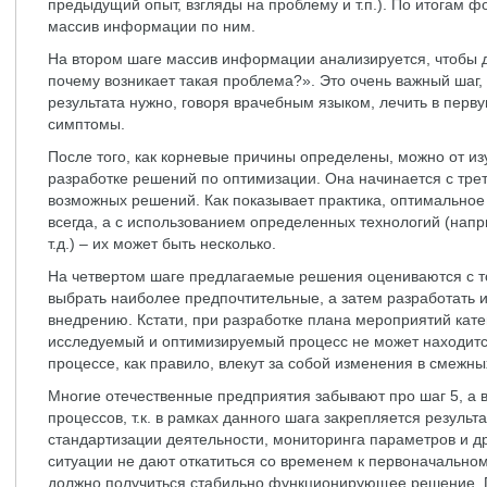
предыдущий опыт, взгляды на проблему и т.п.). По итогам 
массив информации по ним.
На втором шаге массив информации анализируется, чтобы д
почему возникает такая проблема?». Это очень важный шаг,
результата нужно, говоря врачебным языком, лечить в перв
симптомы.
После того, как корневые причины определены, можно от из
разработке решений по оптимизации. Она начинается с трет
возможных решений. Как показывает практика, оптимально
всегда, а с использованием определенных технологий (нап
т.д.) – их может быть несколько.
На четвертом шаге предлагаемые решения оцениваются с т
выбрать наиболее предпочтительные, а затем разработать 
внедрению. Кстати, при разработке плана мероприятий катег
исследуемый и оптимизируемый процесс не может находится 
процессе, как правило, влекут за собой изменения в смежны
Многие отечественные предприятия забывают про шаг 5, а 
процессов, т.к. в рамках данного шага закрепляется резуль
стандартизации деятельности, мониторинга параметров и д
ситуации не дают откатиться со временем к первоначальном
должно получиться стабильно функционирующее решение. П