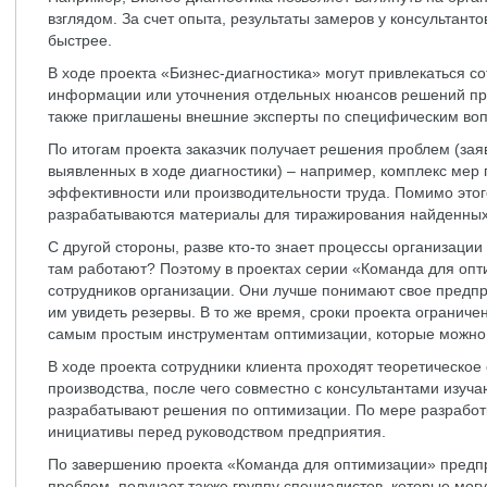
взглядом. За счет опыта, результаты замеров у консультанто
быстрее.
В ходе проекта «Бизнес-диагностика» могут привлекаться с
информации или уточнения отдельных нюансов решений про
также приглашены внешние эксперты по специфическим во
По итогам проекта заказчик получает решения проблем (за
выявленных в ходе диагностики) – например, комплекс ме
эффективности или производительности труда. Помимо этог
разрабатываются материалы для тиражирования найденных 
С другой стороны, разве кто-то знает процессы организации
там работают? Поэтому в проектах серии «Команда для опт
сотрудников организации. Они лучше понимают свое предпр
им увидеть резервы. В то же время, сроки проекта ограниче
самым простым инструментам оптимизации, которые можно 
В ходе проекта сотрудники клиента проходят теоретическо
производства, после чего совместно с консультантами изуч
разрабатывают решения по оптимизации. По мере разрабо
инициативы перед руководством предприятия.
По завершению проекта «Команда для оптимизации» предп
проблем, получает также группу специалистов, которые мог