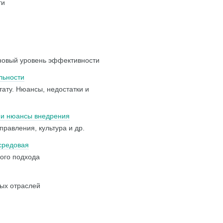
ти
новый уровень эффективности
льности
ату. Нюансы, недостатки и
 и нюансы внедрения
равления, культура и др.
 средовая
ного подхода
ных отраслей