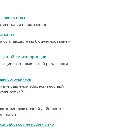
правила игры
ативность и практичность
авления
да со стандартным бюджетированием
и нужной им информации
фикции к экономической реальности.
тью сотрудников
ема управления эффективностью?
ктивностью?
а
тветствия деклараций действиям.
лению ей
еса работают неэффективно