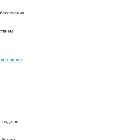
обеспечения
ствием
ользования
изводство
аботает