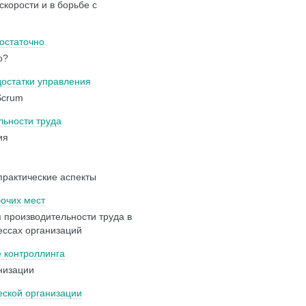
корости и в борьбе с
остаточно
о?
достатки управления
Scrum
ьности труда
ия
практические аспекты
очих мест
производительности труда в
ессах организаций
 контроллинга
низации
еской организации