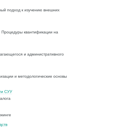
ный подход к изучению внешних
. Процедуры квантификации на
лагающегося и административного
низации и методологические основы
ти СУУ
налога
ркинге
дств