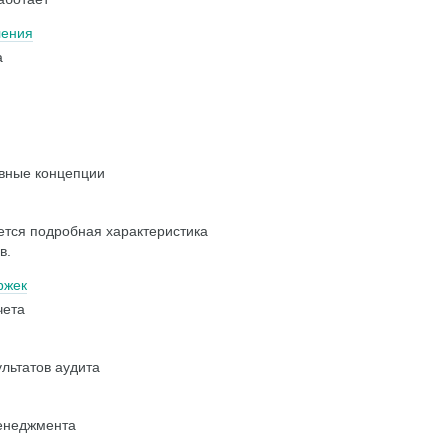
ления
а
овные концепции
ется подробная характеристика
в.
ржек
чета
льтатов аудита
енеджмента