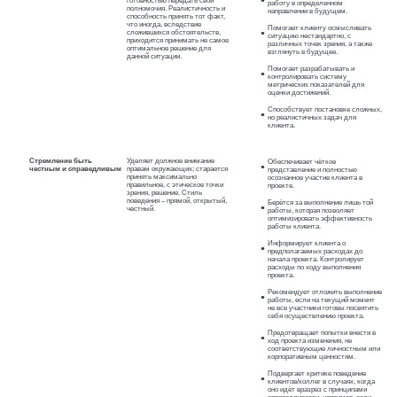
готовностью передать свои
работу в определенном
полномочия. Реалистичность и
направлении в будущем.
способность принять тот факт,
что иногда, вследствие
Помогает клиенту осмысливать
сложившихся обстоятельств,
ситуацию нестандартно, с
приходится принимать не самое
различных точек зрения, а также
оптимальное решение для
взглянуть в будущее.
данной ситуации.
Помогает разрабатывать и
контролировать систему
метрических показателей для
оценки достижений.
Способствует постановке сложных,
но реалистичных задач для
клиента.
Стремление быть
Уделяет должное внимание
Обеспечивает чёткое
честным и справедливым
правам окружающих; старается
представление и полностью
принять максимально
осознанное участие клиента в
правильное, с этическое точки
проекте.
зрения, решение. Стиль
поведения – прямой, открытый,
Берётся за выполнение лишь той
честный.
работы, которая позволяет
оптимизировать эффективность
работы клиента.
Информирует клиента о
предполагаемых расходах до
начала проекта. Контролирует
расходы по ходу выполнения
проекта.
Рекомендует отложить выполнение
работы, если на текущий момент
не все участники готовы посвятить
себя осуществлению проекта.
Предотвращает попытки внести в
ход проекта изменения, не
соответствующие личностным или
корпоративным ценностям.
Подвергает критике поведение
клиентов/коллег в случаях, когда
оно идёт вразрез с принципами