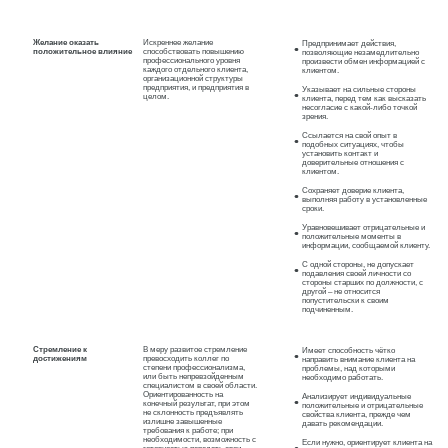
Желание оказать
Искреннее желание
Предпринимает действия,
положительное влияние
способствовать повышению
позволяющие незамедлительно
профессионального уровня
произвести обмен информацией с
каждого отдельного клиента,
клиентом.
организационной структуры
предприятия, и предприятия в
Указывает на сильные стороны
целом.
клиента, перед тем как высказать
несогласие с какой-либо точкой
зрения.
Ссылается на свой опыт в
подобных ситуациях, чтобы
установить контакт и
доверительные отношения с
клиентом.
Сохраняет доверие клиента,
выполняя работу в установленные
сроки.
Уравновешивает отрицательные и
положительные моменты в
информации, сообщаемой клиенту.
С одной стороны, не допускает
подавления своей личности со
стороны старших по должности, с
другой – не относится
попустительски к своим
подчиненным.
Стремление к
В меру развитое стремление
Имеет способность чётко
достижениям
превосходить коллег по
направить внимание клиента на
степени профессионализма,
проблемы, над которыми
или быть непревзойденным
необходимо работать.
специалистом в своей области.
Ориентированность на
Анализирует индивидуальные
конечный результат, при этом
положительные и отрицательные
не склонность предъявлять
свойства клиента, прежде чем
излишне завышенные
давать рекомендации.
требования к работе; при
необходимости, возможность с
Если нужно, ориентирует клиента на