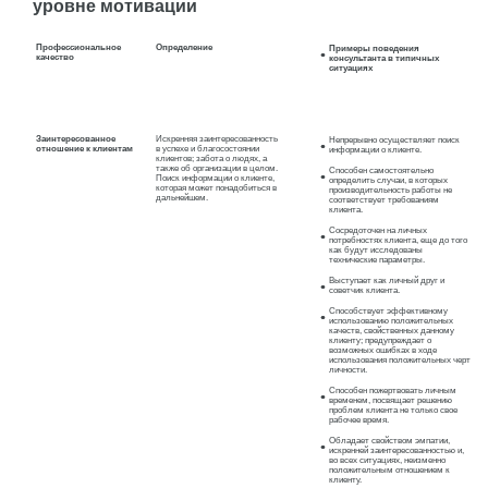
уровне мотивации
Профессиональное
Определение
Примеры поведения
качество
консультанта в типичных
ситуациях
Заинтересованное
Искренняя заинтересованность
Непрерывно осуществляет поиск
отношение к клиентам
в успехе и благосостоянии
информации о клиенте.
клиентов; забота о людях, а
также об организации в целом.
Способен самостоятельно
Поиск информации о клиенте,
определить случаи, в которых
которая может понадобиться в
производительность работы не
дальнейшем.
соответствует требованиям
клиента.
Сосредоточен на личных
потребностях клиента, еще до того
как будут исследованы
технические параметры.
Выступает как личный друг и
советчик клиента.
Способствует эффективному
использованию положительных
качеств, свойственных данному
клиенту; предупреждает о
возможных ошибках в ходе
использования положительных черт
личности.
Способен пожертвовать личным
временем, посвящает решению
проблем клиента не только свое
рабочее время.
Обладает свойством эмпатии,
искренней заинтересованностью и,
во всех ситуациях, неизменно
положительным отношением к
клиенту.