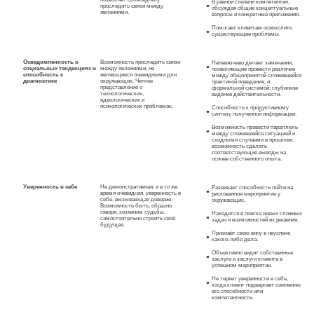
В равной степени компетентен,
проследить связи между
обсуждая общие концептуальные
явлениями.
вопросы и конкретные приложения.
Помогает клиентам осмыслить
существующие проблемы.
Осведомленность о
Возможность проследить связи
Ненавязчиво делает замечания,
социальных тенденциях и
между явлениями, не
позволяющие провести различие
способность к
являющиеся очевидными для
между общепринятой сложившейся
диагностике
окружающих. Чёткое
практикой поведения, и
представление о
формальной системой; глубинное
технологических,
видение действительности.
идеологических и
психологических проблемах.
Способность к продуктивному
синтезу полученной информации.
Возможность провести параллель
между сложившейся ситуацией и
сходными случаями в прошлом;
возможность сделать
соответствующие выводы на
основе собственного опыта.
Уверенность в себе
Не демонстративная, и в то же
Развивает способность пойти на
время очевидная, уверенность в
рискованное мероприятие у
себе, вызывающая доверие.
окружающих.
Возможность быть, образно
говоря, хозяином судьбы,
Находится в поиске новых сложных
самостоятельно строить своё
задач и возможностей их решения.
будущее.
Признаёт свою вину в неуспехе
какого-либо дела.
Объективно видит собственные
заслуги и заслуги клиента в
успешном мероприятии.
Не теряет уверенности в себе,
когда клиент подвергает сомнению
его способности или
компетентность.