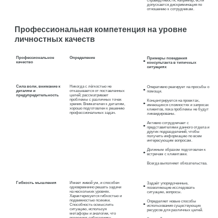
справедливости, например, если
допускается дискриминация по
отношению к сотрудникам.
Профессиональная компетенция на уровне
личностных качеств
Профессиональное
Определение
Примеры поведения
качество
консультанта в типичных
ситуациях
Сила воли, внимание к
Никогда с лёгкостью не
Оперативно реагирует на просьбы о
деталям и
отказывается от поставленных
помощи.
предупредительность
целей; рассматривает
проблемы с различных точек
Концентрируется на проектах,
зрения. Внимателен к деталям,
имеющихся сложностях и запросах
хорошо подготовлен к решению
клиентов, пока проблемы не будут
профессиональных задач.
ликвидированы.
Активно сотрудничает с
представителями данного отдела и
других подразделений, чтобы
получить информацию по всем
интересующим вопросам.
Должным образом подготовлен к
встречам с клиентами.
Всегда выполняет обязательства.
Гибкость мышления
Имеет живой ум, и способен
Задаёт упорядоченные,
одновременно решать задачи
позволяющие исследовать
на нескольких уровнях.
ситуацию, вопросы.
Характеризуется гибкостью и
подвижностью психики.
Определяет новые способы
Способность осмыслить
использования существующих
ситуацию, используя
ресурсов для различных целей.
метафоры и аналогии, что
позволяет собеседнику