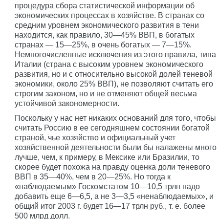
процедура сбора статистической информации об
экономических процессах в хозяйстве. В странах со
средним уровнем экономического развития в тени
находится, как правило, 30—45% ВВП, в богатых
странах — 15—25%, в очень богатых — 7—15%.
Немногочисленные исключения из этого правила, типа
Италии (страна с высоким уровнем экономического
развития, но и с относительно высокой долей теневой
экономики, около 25% ВВП), не позволяют считать его
строгим законом, но и не отменяют общей весьма
устойчивой закономерности.
Поскольку у нас нет никаких оснований для того, чтобы
считать Россию в ее сегодняшнем состоянии богатой
страной, чье хозяйство и официальный учет
хозяйственной деятельности были бы налажены много
лучше, чем, к примеру, в Мексике или Бразилии, то
скорее будет похожа на правду оценка доли теневого
ВВП в 35—40%, чем в 20—25%. Но тогда к
«наблюдаемым» Госкомстатом 10—10,5 трлн надо
добавить еще 6—6,5, а не 3—3,5 «ненаблюдаемых», и
общий итог 2003 г. будет 16—17 трлн руб., т. е. более
500 млрд долл.