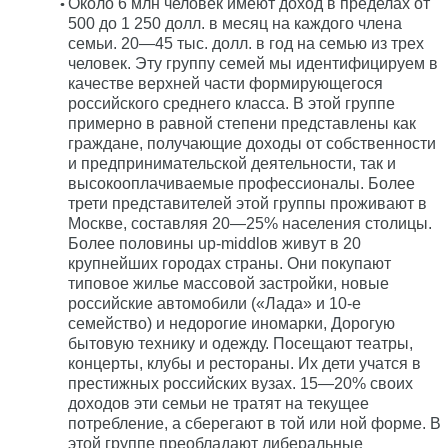
Около 6 млн человек имеют доход в пределах от
500 до 1 250 долл. в месяц на каждого члена
семьи. 20—45 тыс. долл. в год на семью из трех
человек. Эту группу семей мы идентифицируем в
качестве верхней части формирующегося
российского среднего класса. В этой группе
примерно в равной степени представлены как
граждане, получающие доходы от собственности
и предпринимательской деятельности, так и
высокооплачиваемые профессионалы. Более
трети представителей этой группы проживают в
Москве, составляя 20—25% населения столицы.
Более половины up-middlов живут в 20
крупнейших городах страны. Они покупают
типовое жилье массовой застройки, новые
российские автомобили («Лада» и 10-е
семейство) и недорогие иномарки, Дорогую
бытовую технику и одежду. Посещают театры,
концерты, клубы и рестораны. Их дети учатся в
престижных российских вузах. 15—20% своих
доходов эти семьи не тратят на текущее
потребление, а сберегают в той или ной форме. В
этой группе преобладают либеральные