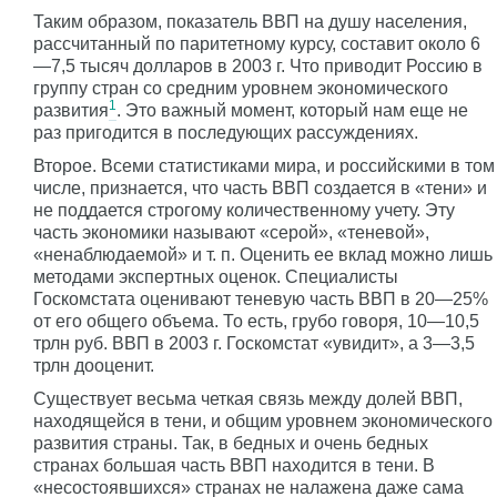
Таким образом, показатель ВВП на душу населения,
рассчитанный по паритетному курсу, составит около 6
—7,5 тысяч долларов в 2003 г. Что приводит Россию в
группу стран со средним уровнем экономического
1
развития
. Это важный момент, который нам еще не
раз пригодится в последующих рассуждениях.
Второе. Всеми статистиками мира, и российскими в том
числе, признается, что часть ВВП создается в «тени» и
не поддается строгому количественному учету. Эту
часть экономики называют «серой», «теневой»,
«ненаблюдаемой» и т. п. Оценить ее вклад можно лишь
методами экспертных оценок. Специалисты
Госкомстата оценивают теневую часть ВВП в 20—25%
от его общего объема. То есть, грубо говоря, 10—10,5
трлн руб. ВВП в 2003 г. Госкомстат «увидит», а 3—3,5
трлн дооценит.
Существует весьма четкая связь между долей ВВП,
находящейся в тени, и общим уровнем экономического
развития страны. Так, в бедных и очень бедных
странах большая часть ВВП находится в тени. В
«несостоявшихся» странах не налажена даже сама