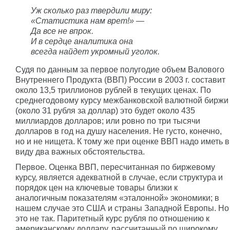
Уж сколько раз твердили миру:
«Статистика нам врет!» —
Да все не впрок.
И в сердце аналитика она
всегда найдет укромный уголок.
Судя по данным за первое полугодие объем Валового
Внутреннего Продукта (ВВП) России в 2003 г. составит
около 13,5 триллионов рублей в текущих ценах. По
среднегодовому курсу межбанковской валютной биржи
(около 31 рубля за доллар) это будет около 435
миллиардов долларов; или ровно по три тысячи
долларов в год на душу населения. Не густо, конечно,
но и не нищета. К тому же при оценке ВВП надо иметь в
виду два важных обстоятельства.
Первое. Оценка ВВП, пересчитанная по биржевому
курсу, является адекватной в случае, если структура и
порядок цен на ключевые товары близки к
аналогичным показателям «эталонной» экономики; в
нашем случае это США и страны Западной Европы. Но
это не так. Паритетный курс рубля по отношению к
американскому доллару, рассчитанный по широкому