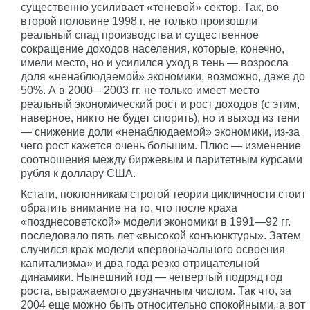
существенно усиливает «теневой» сектор. Так, во
второй половине 1998 г. не только произошли
реальный спад производства и существенное
сокращение доходов населения, которые, конечно,
имели место, но и усилился уход в тень — возросла
доля «ненаблюдаемой» экономики, возможно, даже до
50%. А в 2000—2003 гг. не только имеет место
реальный экономический рост и рост доходов (с этим,
наверное, никто не будет спорить), но и выход из тени
— снижение доли «ненаблюдаемой» экономики, из-за
чего рост кажется очень большим. Плюс — изменение
соотношения между биржевым и паритетным курсами
рубля к доллару США.
Кстати, поклонникам строгой теории цикличности стоит
обратить внимание на то, что после краха
«позднесоветской» модели экономики в 1991—92 гг.
последовало пять лет «высокой конъюнктуры». Затем
случился крах модели «первоначального освоения
капитализма» и два года резко отрицательной
динамики. Нынешний год — четвертый подряд год
роста, выражаемого двузначным числом. Так что, за
2004 еще можно быть относительно спокойными, а вот