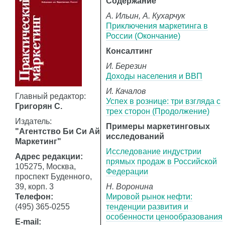
Содержание
А. Ильин, А. Кухарчук
Приключения маркетинга в
России (Окончание)
Консалтинг
И. Березин
Доходы населения и ВВП
И. Качалов
Главный редактор:
Успех в рознице: три взгляда с
Григорян С.
трех сторон (Продолжение)
Издатель:
Примеры маркетинговых
"Агентство Би Си Ай
исследований
Маркетинг"
Исследование индустрии
Адрес редакции:
прямых продаж в Российской
105275, Москва,
Федерации
проспект Буденного,
39, корп. 3
Н. Воронина
Телефон:
Мировой рынок нефти:
(495) 365-0255
тенденции развития и
особенности ценообразования
E-mail: