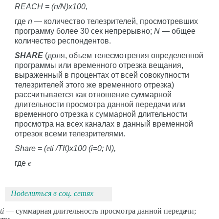
REACH = (n/N)х100,
где
n
— количество телезрителей, просмотревших
программу более 30 сек непрерывно;
N
— общее
количество респондентов.
SHARE
(доля, объем телесмотрения определенной
программы или временного отрезка вещания,
выраженный в процентах от всей совокупности
телезрителей этого же временного отрезка)
рассчитывается как отношение суммарной
длительности просмотра данной передачи или
временного отрезка к суммарной длительности
просмотра на всех каналах в данный временной
отрезок всеми телезрителями.
Share = (
е
ti /ТК)х100 (i=0; N),
где
е
Поделиться в соц. сетях
ti
— суммарная длительность просмотра данной передачи;