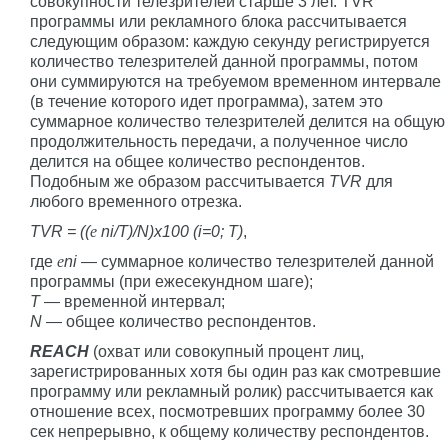
совокупности телезрителей старше 3 лет. TVR
программы или рекламного блока рассчитывается
следующим образом: каждую секунду регистрируется
количество телезрителей данной программы, потом
они суммируются на требуемом временном интервале
(в течение которого идет программа), затем это
суммарное количество телезрителей делится на общую
продолжительность передачи, а полученное число
делится на общее количество респондентов.
Подобным же образом рассчитывается
TVR
для
любого временного отрезка.
TVR = ((
е
ni/Т)/N)х100 (i=0; Т)
,
где
е
ni
— суммарное количество телезрителей данной
программы (при ежесекундном шаге);
Т
— временной интервал;
N
— общее количество респондентов.
REACH
(охват или совокупный процент лиц,
зарегистрированных хотя бы один раз как смотревшие
программу или рекламный ролик) рассчитывается как
отношение всех, посмотревших программу более 30
сек непрерывно, к общему количеству респондентов.