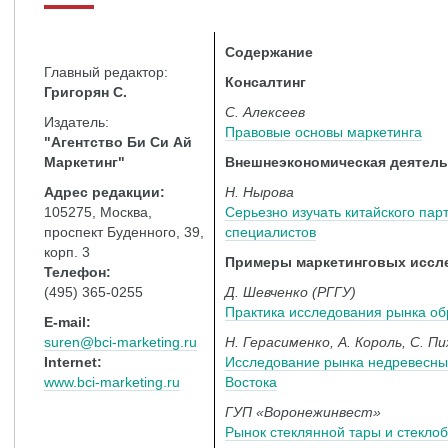
Содержание
Главный редактор:
Консалтинг
Григорян С.
С. Алексеев
Издатель:
Правовые основы маркетинга
"Агентство Би Си Ай
Маркетинг"
Внешнеэкономическая деятель
Адрес редакции:
Н. Нырова
105275, Москва,
Серьезно изучать китайского пар
проспект Буденного, 39,
специалистов
корп. 3
Примеры маркетинговых иссл
Телефон:
(495) 365-0255
Д. Шевченко (РГГУ)
Практика исследования рынка об
E-mail:
suren@bci-marketing.ru
Н. Герасименко, А. Король, С. Пи
Internet:
Исследование рынка недревесных
www.bci-marketing.ru
Востока
ГУП «Воронежинвест»
Рынок стеклянной тары и стекло