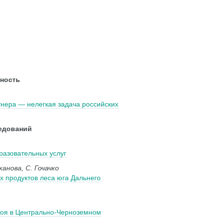
ность
тнера — нелегкая задача российских
едований
разовательных услуг
ханова, С. Гочачко
 продуктов леса юга Дальнего
боя в Центрально-Черноземном