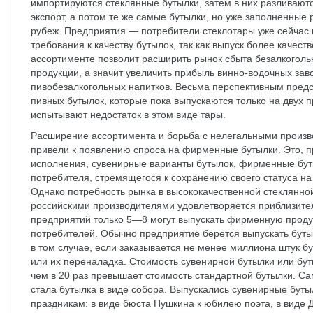
импортируются стеклянные бутылки, затем в них разливаютс
экспорт, а потом те же самые бутылки, но уже заполненные 
рубеж. Предприятия — потребители стеклотары уже сейча
требования к качеству бутылок, так как выпуск более качес
ассортименте позволит расширить рынок сбыта безалкогольн
продукции, а значит увеличить прибыль винно-водочных зав
пивобезалкогольных напитков. Весьма перспективным предс
пивных бутылок, которые пока выпускаются только на двух 
испытывают недостаток в этом виде тары.
Расширение ассортимента и борьба с нелегальными произв
привели к появлению спроса на фирменные бутылки. Это, п
исполнения, сувенирные варианты бутылок, фирменные бут
потребителя, стремящегося к сохранению своего статуса на
Однако потребность рынка в высококачественной стеклянно
российскими производителями удовлетворяется приблизител
предприятий только 5—8 могут выпускать фирменную проду
потребителей. Обычно предприятие берется выпускать буты
в том случае, если заказывается не менее миллиона штук бу
или их переналадка. Стоимость сувенирной бутылки или бу
чем в 20 раз превышает стоимость стандартной бутылки. С
стала бутылка в виде собора. Выпускались сувенирные бут
праздникам: в виде бюста Пушкина к юбилею поэта, в виде