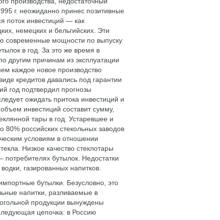
ного производства, недостаточный
1995 г. неожиданно принес позитивные
я поток инвестиций — как
цких, немецких и бельгийских. Эти
цию современные мощности по выпуску
ылок в год. За это же время в
 по другим причинам из эксплуатации
нем каждое новое производство
виде кредитов давались под гарантии
ий год подтвердил прогнозы
следует ожидать притока инвестиций и
 объем инвестиций составит сумму,
клянной тары в год. Устаревшее и
ло 80% российских стекольных заводов
ческим условиям в отношении
текла. Низкое качество стеклотары
— потребителях бутылок. Недостатки
 водки, газированных напитков.
 импортные бутылки. Безусловно, это
льные напитки, разливаемые в
лкогольной продукции вынуждены
 следующая цепочка: в Россию