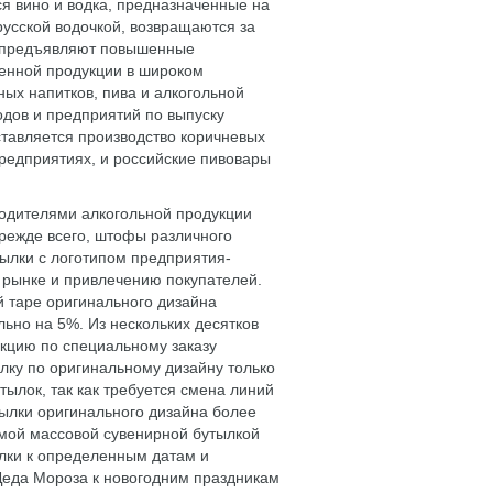
я вино и водка, предназначенные на
русской водочкой, возвращаются за
с предъявляют повышенные
твенной продукции в широком
ых напитков, пива и алкогольной
одов и предприятий по выпуску
тавляется производство коричневых
предприятиях, и российские пивовары
одителями алкогольной продукции
режде всего, штофы различного
ылки с логотипом предприятия-
 рынке и привлечению покупателей.
й таре оригинального дизайна
ьно на 5%. Из нескольких десятков
кцию по специальному заказу
лку по оригинальному дизайну только
тылок, так как требуется смена линий
тылки оригинального дизайна более
амой массовой сувенирной бутылкой
ылки к определенным датам и
 Деда Мороза к новогодним праздникам