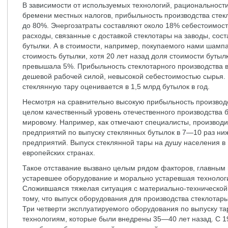
В зависимости от используемых технологий, рациональност
бремени местных налогов, прибыльность производства стекл
до 80%. Энергозатраты составляют около 18% себестоимост
расходы, связанные с доставкой стеклотары на заводы, со
бутылки. А в стоимости, например, покупаемого нами шамп
стоимость бутылки, хотя 20 лет назад доля стоимости бутыл
превышала 5%. Прибыльность стеклотарного производства в
дешевой рабочей силой, невысокой себестоимостью сырья.
стеклянную тару оценивается в 1,5 млрд бутылок в год.
Несмотря на сравнительно высокую прибыльность производс
целом качественный уровень отечественного производства б
мировому. Например, как отмечают специалисты, производи
предприятий по выпуску стеклянных бутылок в 7—10 раз ни
предприятий. Выпуск стеклянной тары на душу населения в Р
европейских странах.
Такое отставание вызвано целым рядом факторов, главным 
устаревшее оборудование и морально устаревшая технологи
Сложившаяся тяжелая ситуация с материально-технической
тому, что выпуск оборудования для производства стеклотары
Три четверти эксплуатируемого оборудования по выпуску тар
технологиям, которые были внедрены 35—40 лет назад. С 19