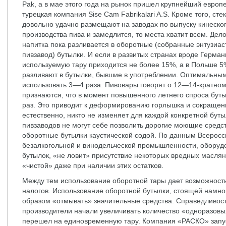
Pak, а в мае этого года на рынок пришел крупнейший европ
турецкая компания Sise Cam Fabrikalari A.S. Кроме того, ст
довольно удачно размещают на заводах по выпуску кинескоп
производства пива и замедлится, то места хватит всем. Дело
напитка пока разливается в оборотные (собранные энтузиа
пивзавод) бутылки. И если в развитых странах вроде Герма
используемую тару приходится не более 15%, а в Польше 5%
разливают в бутылки, бывшие в употреблении. Оптимальным
использовать 3—4 раза. Пивовары говорят о 12—14-кратно
признаются, что в момент повышенного летнего спроса бутылк
раз. Это приводит к деформированию горлышка и сокращени
естественно, никто не изменяет для каждой конкретной буты
пивзаводов не могут себе позволить дорогие моющие средс
оборотные бутылки каустической содой. По данным Всерос
безалкогольной и винодельческой промышленности, оборуд
бутылок, «не ловит» присутствие некоторых вредных маслян
«чистой» даже при наличии этих остатков.
Между тем использование оборотной тары дает возможность н
налогов. Использование оборотной бутылки, стоящей намно
образом «отмывать» значительные средства. Справедливост
производители начали увеличивать количество «одноразовы
перешел на единовременную тару. Компания «РАСКО» запус