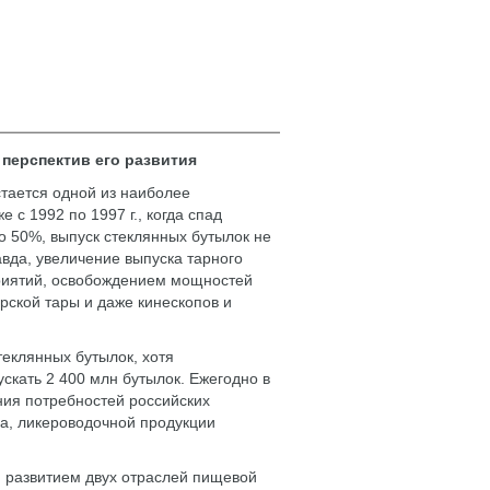
 перспектив его развития
стается одной из наиболее
с 1992 по 1997 г., когда спад
до 50%, выпуск стеклянных бутылок не
авда, увеличение выпуска тарного
риятий, освобождением мощностей
рской тары и даже кинескопов и
теклянных бутылок, хотя
кать 2 400 млн бутылок. Ежегодно в
ния потребностей российских
на, ликероводочной продукции
м развитием двух отраслей пищевой