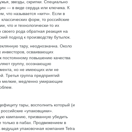
ружья, звезды, скрипки. Специально
ин — в виде сердца или ключика. К
м, что называется «китч». Если в
 классических форм, то российские
и, что и технологически-то их
о своего рода обратная реакция на
кий подход к производству бутылок.
еклянную тару, неоднозначна. Около
х инвесторов, осваивающих
 к постоянному повышению качества
вляют группу, осознающую
мента, но не имеющих или не
й. Третья группа предприятий
то мелкие, медленно умирающие
облем.
ефициту тары, восполнить который (и
 российские «упаковщики».
ую кампанию, призванную убедить
е только в пабах. Продвижением в
ь ведущая упаковочная компания Tetra