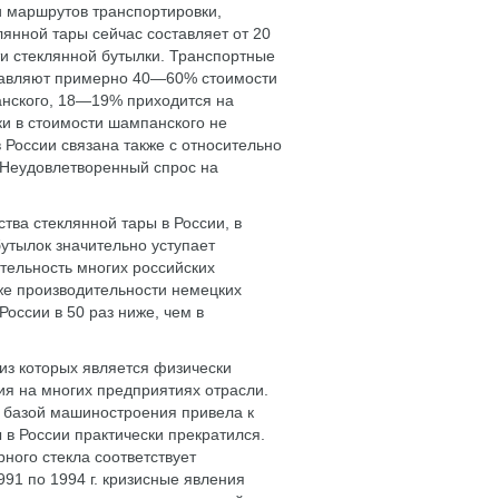
и маршрутов транспортировки,
янной тары сейчас составляет от 20
и стеклянной бутылки. Транспортные
ставляют примерно 40—60% стоимости
анского, 18—19% приходится на
ки в стоимости шампанского не
 России связана также с относительно
 Неудовлетворенный спрос на
тва стеклянной тары в России, в
утылок значительно уступает
тельность многих российских
же производительности немецких
оссии в 50 раз ниже, чем в
из которых является физически
я на многих предприятиях отрасли.
 базой машиностроения привела к
 в России практически прекратился.
ного стекла соответствует
91 по 1994 г. кризисные явления