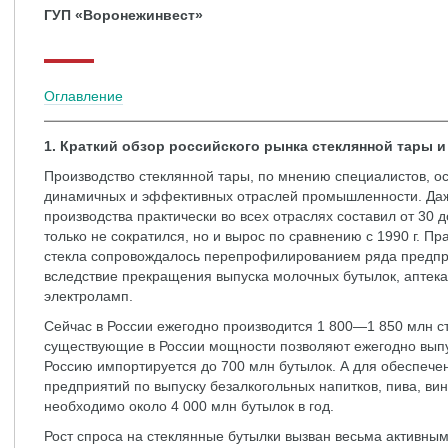
ГУП «Воронежинвест»
Оглавление
1. Краткий обзор российского рынка стеклянной тары и
Производство стеклянной тары, по мнению специалистов, о
динамичных и эффективных отраслей промышленности. Даже 
производства практически во всех отраслях составил от 30 
только не сократился, но и вырос по сравнению с 1990 г. Пр
стекла сопровождалось перепрофилированием ряда предп
вследствие прекращения выпуска молочных бутылок, аптека
электроламп.
Сейчас в России ежегодно производится 1 800—1 850 млн с
существующие в России мощности позволяют ежегодно выпус
Россию импортируется до 700 млн бутылок. А для обеспече
предприятий по выпуску безалкогольных напитков, пива, ви
необходимо около 4 000 млн бутылок в год.
Рост спроса на стеклянные бутылки вызван весьма активны