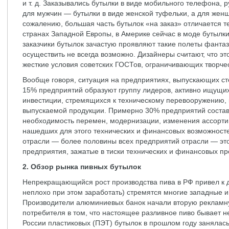
и т. д. Заказывались бутылки в виде мобильного телефона, 
для мужчин — бутылки в виде женской туфельки, а для женщ
сожалению, большая часть бутылок «на заказ» отличается те
странах Западной Европы, в Америке сейчас в моде бутылки
заказчики бутылок зачастую проявляют такие полеты фантази
осуществить не всегда возможно. Дизайнеры считают, что эт
жесткие условия советских ГОСТов, ограничивающих творчес
Вообще говоря, ситуация на предприятиях, выпускающих ст
15% предприятий образуют группу лидеров, активно ищущи
инвестиции, стремящихся к техническому перевооружению,
выпускаемой продукции. Примерно 30% предприятий соста
необходимость перемен, модернизации, изменения ассорти
нашедших для этого технических и финансовых возможносте
отрасли — более половины всех предприятий отрасли — э
предприятия, зажатые в тиски технических и финансовых пр
2. Обзор рынка пивных бутылок
Непрекращающийся рост производства пива в РФ привел к д
неплохо при этом заработать) стремятся многие западные и
Производители алюминиевых банок начали вторую рекламн
потребителя в том, что настоящее разливное пиво бывает н
России пластиковых (ПЭТ) бутылок в прошлом году занялас