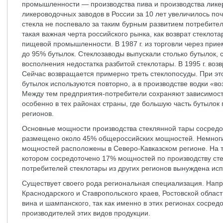
промышленности — производства пива и производства лике
ликероводочных заводов в России за 10 лет увеличилось поч
стекла не поспевало за таким бурным развитием потребител
такая важная черта российского рынка, как возврат стеклот
пищевой промышленности. В 1987 г. из торговли через при
до 95% бутылок. Стеклозаводы выпускали столько бутылок,
восполнения недостатка разбитой стеклотары. В 1995 г. воз
Сейчас возвращается примерно треть стеклопосуды. При это
бутылок используются повторно, а в производстве водки «в
Между тем предприятия-потребители сохраняют зависимост
особенно в тех районах страны, где большую часть бутылок 
регионов.
Основные мощности производства стеклянной тары сосредо
размещено около 45% общероссийских мощностей. Немноги
мощностей расположены в Северо-Кавказском регионе. На т
котором сосредоточено 17% мощностей по производству ст
потребителей стеклотары из других регионов вынуждена исп
Существует своего рода региональная специализация. Нап
Краснодарского и Ставропольского краев, Ростовской облас
вина и шампанского, так как именно в этих регионах сосре
производителей этих видов продукции.