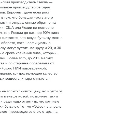
ейский производитель стекла —
екольное производство сегодня
ов. Впрочем, даже если рост
 в том, что большая часть этого
стами и отправленные обратно на
нии, США или Чехии на повторно
, то в России до сих пор 90% пива
 считается, что такую бутылку можно
м обороте, хотя неофициально
у могут пустить по кругу и 20, и 30
ю срока хранения пива, который,
лки. Более того, до 20% мелких
тва и по старинке обрабатывают
сийского НИИ пивоваренной,
ование, контролирующее качество
ых веществ, и тара считается
е только снизить цену, но и уйти от
го меньше новой, позволяет таким
и ради надо отметить, что крупные
х» бутылок. Тот же «Эфес» в апреле
кает производство стеклотары на