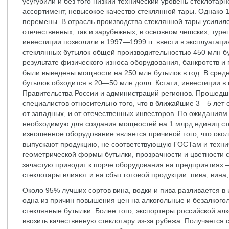
усугубили и без того низкий технический уровень стеклотар
ассортимент, невысокое качество стеклянной тары. Однако 
перемены. В отрасль производства стеклянной тары усилилс
отечественных, так и зарубежных, в основном чешских, туре
инвестиции позволили в 1997—1999 гг. ввести в эксплуата
стеклянных бутылок общей производительностью 450 млн бут
результате физического износа оборудования, банкротств и
были выведены мощности на 250 млн бутылок в год. В сред
бутылок обходится в 20—50 млн долл. Кстати, инвестиции в 
Правительства России и администраций регионов. Прошедш
специалистов относительно того, что в ближайшие 3—5 лет 
от западных, и от отечественных инвесторов. По ожиданиям
необходимую для создания мощностей на 1 млрд единиц сте
изношенное оборудование является причиной того, что око
выпускают продукцию, не соответствующую ГОСТам и техни
геометрической формы бутылки, прозрачности и цветности с
зачастую приводит к порче оборудования на предприятиях 
стеклотары влияют и на сбыт готовой продукции: пива, вина,
Около 95% лучших сортов вина, водки и пива разливается в
одна из причин повышения цен на алкогольные и безалкого
стеклянные бутылки. Более того, экспортеры российской а
ввозить качественную стеклотару из-за рубежа. Получается