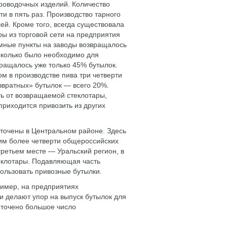
роводочных изделий. Количество
ти в пять раз. Производство тарного
ей. Кроме того, всегда существовала
ары из торговой сети на предприятия
емные пункты на заводы возвращалось
 сколько было необходимо для
вращалось уже только 45% бутылок.
м в производстве пива три четверти
озвратных» бутылок — всего 20%.
ь от возвращаемой стеклотары,
приходится привозить из других
точены в Центральном районе. Здесь
м более четверти общероссийских
ретьем месте — Уральский регион, в
еклотары. Подавляющая часть
ользовать привозные бутылки.
ример, на предприятиях
ти делают упор на выпуск бутылок для
доточено большое число