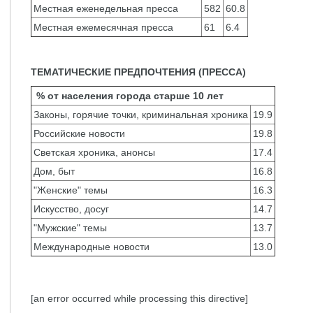
Местная еженедельная пресса
582
60.8
Местная ежемесячная пресса
61
6.4
ТЕМАТИЧЕСКИЕ ПРЕДПОЧТЕНИЯ (ПРЕССА)
% от населения города старше 10 лет
Законы, горячие точки, криминальная хроника
19.9
Российские новости
19.8
Светская хроника, анонсы
17.4
Дом, быт
16.8
"Женские" темы
16.3
Искусство, досуг
14.7
"Мужские" темы
13.7
Международные новости
13.0
[an error occurred while processing this directive]