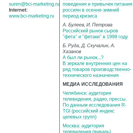
suren@bci-marketing.ru
поведения и привычек питания
Internet:
россиян в осенне-зимний
www.bci-marketing.ru
период кризиса
А. Булеев, И. Петрова
Российский рынок сыров
"фета" и "фетаки" в 1998 году
Б. Руда, Д. Скучалин, А.
Хазанов
А был ли рынок...?
В зеркале внутренних цен на
ряд товаров производственно-
технического назначения
МЕДИА ИССЛЕДОВАНИЯ
Челябинск: аудитория
телевидения, радио, прессы.
По данным исследования R-
TGI (российский индекс
целевых групп)
Москва: аудитория
телевидения (январь)