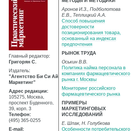
МЕТОДЫ И МЕТОДИКИ
Аронов И.З., Подболотова
Е.В., Теплицкий А.А.
Cпособ повышения
достоверности
позиционирования товара,
основанный на индексах
предпочтения
РЫНОК ТРУДА
Главный редактор:
Григорян С.
Оськин В.В.
Политика найма персонала в
Издатель:
компаниях фармацевтического
"Агентство Би Си Ай
рынка г. Москвы
Маркетинг"
Мониторинг российского
Адрес редакции:
фармацевтического рынка
105275, Москва,
проспект Буденного,
ПРИМЕРЫ
39, корп. 3
МАРКЕТИНГОВЫХ
Телефон:
ИССЛЕДОВАНИЙ
(495) 365-0255
Е. Шпак, Н. Голубкова
E-mail:
Особенности потребительского