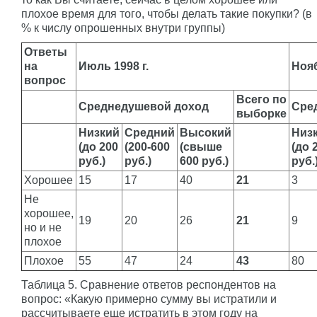
плохое время для того, чтобы делать такие покупки? (в
% к числу опрошенных внутри группы)
Ответы
на
Июль 1998 г.
Нояб
вопрос
Всего по
Среднедушевой доход
Сре
выборке
Низкий
Средний
Высокий
Низ
(до 200
(200-600
(свыше
(до 
руб.)
руб.)
600 руб.)
руб.
Хорошее
15
17
40
21
3
Не
хорошее,
19
20
26
21
9
но и не
плохое
Плохое
55
47
24
43
80
Таблица 5. Сравнение ответов респондентов на
вопрос: «Какую примерно сумму вы истратили и
рассчитываете еще истратить в этом году на