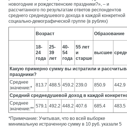
новогодние и рождественские праздники?», – и
рассчитанного по результатам ответов респондентов
среднего среднедушевого дохода в каждой конкретной
социально-демографической группе (в рублях)
Возраст
Образование
18-
25-
40-
55 лет
24
39
54
и
высшее
сред
года
лет
года
старше
Какую примерно сумму вы истратили и рассчитыва
праздники?
Среднее
813.7
488.5
459.2
239.0
850.9
442.9
значение:*
Средний среднедушевой доход в каждой конкретн
Среднее
579.1
492.2
448.2
407.6
685.4
483.5
значение:**
*Примечание: Учитывая, что во всей выборке
минимальную истраченную сумму в 10 руб. указали 5