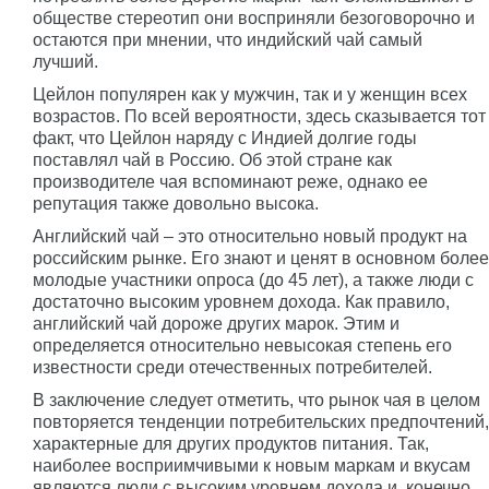
обществе стереотип они восприняли безоговорочно и
остаются при мнении, что индийский чай самый
лучший.
Цейлон популярен как у мужчин, так и у женщин всех
возрастов. По всей вероятности, здесь сказывается тот
факт, что Цейлон наряду с Индией долгие годы
поставлял чай в Россию. Об этой стране как
производителе чая вспоминают реже, однако ее
репутация также довольно высока.
Английский чай – это относительно новый продукт на
российским рынке. Его знают и ценят в основном более
молодые участники опроса (до 45 лет), а также люди с
достаточно высоким уровнем дохода. Как правило,
английский чай дороже других марок. Этим и
определяется относительно невысокая степень его
известности среди отечественных потребителей.
В заключение следует отметить, что рынок чая в целом
повторяется тенденции потребительских предпочтений,
характерные для других продуктов питания. Так,
наиболее восприимчивыми к новым маркам и вкусам
являются люди с высоким уровнем дохода и, конечно,