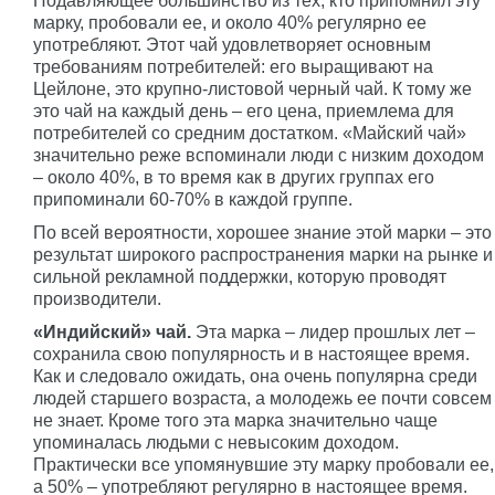
Подавляющее большинство из тех, кто припомнил эту
марку, пробовали ее, и около 40% регулярно ее
употребляют. Этот чай удовлетворяет основным
требованиям потребителей: его выращивают на
Цейлоне, это крупно-листовой черный чай. К тому же
это чай на каждый день – его цена, приемлема для
потребителей со средним достатком. «Майский чай»
значительно реже вспоминали люди с низким доходом
– около 40%, в то время как в других группах его
припоминали 60-70% в каждой группе.
По всей вероятности, хорошее знание этой марки – это
результат широкого распространения марки на рынке и
сильной рекламной поддержки, которую проводят
производители.
«Индийский» чай.
Эта марка – лидер прошлых лет –
сохранила свою популярность и в настоящее время.
Как и следовало ожидать, она очень популярна среди
людей старшего возраста, а молодежь ее почти совсем
не знает. Кроме того эта марка значительно чаще
упоминалась людьми с невысоким доходом.
Практически все упомянувшие эту марку пробовали ее,
а 50% – употребляют регулярно в настоящее время.