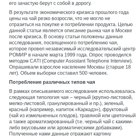
его зачастую берут с собой в дорогу.
В результате экономического кризиса прошлого года
цены на чай резко возросли, что не могло не
отразиться на покупке и потреблении продукта. Целью
данной статьи является описание рынка чая в Москве
после кризиса. В основу статьи положены данные
исследования, посвященного потреблению чая,
которое провел независимый исследовательский центр
РОМИР в начале марта 1999 года. Опрос проводился
методом CATI (Computer Assistant Telephone Interview).
Опрашивали взрослое население Москвы (старше 18
лет). Объем выборки составил 500 человек.
Потребление различных типов чая
В рамках описываемого исследования использовалась
следующая типология чая – черный (крупно-листовой,
мелко-листовой, гранулированный и пр.), зеленый,
красный (например, напиток «Каркадэ»), фруктовый
(чай из измельченных плодов), травяной или цветочный
а также ароматизированный (т.е. черный чай с какими-
либо вкусовыми или ароматическими добавками).
Полученные нами данные отражают картину