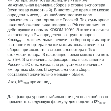
импортера (если товар экспортный) или же
максимальная величина сборов в стране экспортера
(если товар импортный). В настоящее время ее можно
определить исходя из наиболее жестких норм,
применяемых при торговле с Россией. Так, суммарное
налогообложение ряда товаров из РФ составляет по
действующим нормам КОКОМ 100%. Это же относится
и к экспорту в РФ определенных групп товаров.
Кmax
– максимальная величина сборов при импорте
имп
в стране импортера или же максимальная величина
сборов при экспорте в стране экспортера в % от
стоимости товара. В настоящее время можно при нять
за 75%. Эта величина зафиксирована в соглашении
России с ЕС о максимально допустимых величинах
импортных сборов. В случае экспорта сборы
составляют значительно меньший объем.
вр
Итак, К
примет вид:
там
Для фактора уровня стабильности цен целесообразно
вр
применять следующую формулу для подсчета К
:
вр.ц