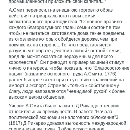
промышленности приложить свой капитал...”
А.Смит переносил на внешнюю торговлю образ
действия патриархального главы семьи –
мелкотоварного производителя. “Основное правило
каждого благоразумного главы семьи состоит в том,
чтобы не пытаться изготовлять дома такие предметы,
изготовление которых обойдется дороже, чем при
покупке их на стороне... То, что представляется
разумным в образе действия любой частной семьи,
вряд ли может оказаться неразумным для всего
королевства”. Он приводит в пример мощный стимул
личного интереса, чтобы показать, что “Благосостояние
нации” (название основного труда А.Смита, 1776)
растет быстрее всего при отсутствии ограничений на
импорт и экспорт. Стремясь только к собственному
благу, люди направляются “невидимой рукой” к более
высоким целям общества.
Учение А.Смита было развито Д.Рикардо в теорию
относительных преимуществ. В работе “Начала
политической экономии и налогового обложения”3
(1817) Д.Рикардо доказал выгодность международной
специализации труда. Любое искусственное