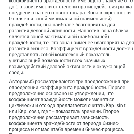
коэффициента враждебности, имеющего значение от 0
до 1 в зависимости от степени противодействия рынка
внедрению на него нового товара. Зона в окрестности
0 является зоной минимальной (наименьшей)
враждебности, она наиболее благоприятна для
развития деловой активности. Напротив, зона вблизи 1
является зоной максимальной (наибольшей)
враждебности, т.е. эта зона наименее благоприятна для
развития бизнеса. Коэффициент враждебности должен
представлять собой комплексный показатель,
учитывающий возможности всех значимых
взаимодействий деловой активности и окружающей
среды.
Авторами5 рассматриваются три предположения при
определении коэффициента враждебности. Первое
предположение основано на утверждении, что
коэффициент враждебности может изменяться
циклически и отсюда предлагается считать Квр=sin t
или Квр=cos t, где t – показатель времени. Второе
предположение рассматривает зависимость
коэффициента враждебности от периода бизнес-
процесса и от масштаба времени бизнес-процесса.