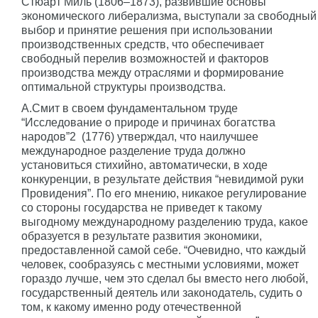
Стюарт Миль (1806–1873), развившие основы
экономического либерализма, выступали за свободный
выбор и принятие решения при использовании
производственных средств, что обеспечивает
свободный перелив возможностей и факторов
производства между отраслями и формирование
оптимальной структуры производства.
А.Смит в своем фундаментальном труде
“Исследование о природе и причинах богатства
народов”2 (1776) утверждал, что наилучшее
международное разделение труда должно
установиться стихийно, автоматически, в ходе
конкуренции, в результате действия “невидимой руки
Провидения”. По его мнению, никакое регулирование
со стороны государства не приведет к такому
выгодному международному разделению труда, какое
образуется в результате развития экономики,
предоставленной самой себе. “Очевидно, что каждый
человек, сообразуясь с местными условиями, может
гораздо лучше, чем это сделал бы вместо него любой,
государственный деятель или законодатель, судить о
том, к какому именно роду отечественной