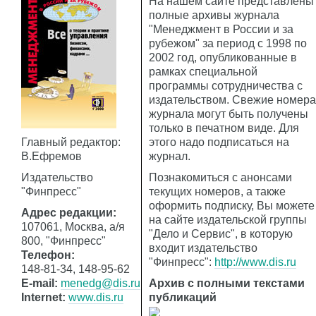
На нашем сайте представлены
полные архивы журнала
"Менеджмент в России и за
рубежом" за период с 1998 по
2002 год, опубликованные в
рамках специальной
программы сотрудничества с
издательством. Свежие номера
журнала могут быть получены
только в печатном виде. Для
Главный редактор:
этого надо подписаться на
B.Ефремов
журнал.
Издательство
Познакомиться с анонсами
"Финпресс"
текущих номеров, а также
оформить подписку, Вы можете
Адрес редакции:
на сайте издательской группы
107061, Москва, а/я
"Дело и Сервис", в которую
800, "Финпресс"
входит издательство
Телефон:
"Финпресс":
http://www.dis.ru
148-81-34, 148-95-62
E-mail:
menedg@dis.ru
Архив с полными текстами
Internet:
www.dis.ru
публикаций