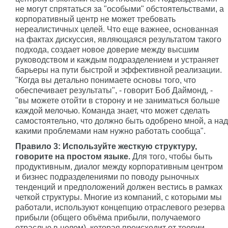
не могут спрятаться за "особыми" обстоятельствами, а
корпоративный центр не может требовать
нереалистичных целей. Что еще важнее, основанная
на фактах дискуссия, являющаяся результатом такого
подхода, создает новое доверие между высшим
руководством и каждым подразделением и устраняет
барьеры на пути быстрой и эффективной реализации.
"Когда вы детально понимаете основы того, что
обеспечивает результаты", - говорит Боб Даймонд, -
"вы можете отойти в сторону и не заниматься больше
каждой мелочью. Команда знает, что может сделать
самостоятельно, что должно быть одобрено мной, а над
какими проблемами нам нужно работать сообща".
Правило 3: Используйте жесткую структуру,
говорите на простом языке.
Для того, чтобы быть
продуктивным, диалог между корпоративным центром
и бизнес подразделениями по поводу рыночных
тенденций и предположений должен вестись в рамках
четкой структуры. Многие из компаний, с которыми мы
работали, используют концепцию отраслевого резерва
прибыли (общего объёма прибыли, получаемого
отраслью в целом), которая происходит от теории