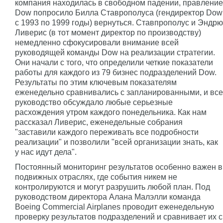
компания находилась в свободном падении, правление
Dow попросило Билла Ставрополуса (гендиректор Dow
с 1993 по 1999 годы) вернуться. Ставпрополус и Эндрю
Ливерис (в тот момент директор по производству)
немедленно сфокусировали внимание всей
руководящей команды Dow на реализации стратегии.
Они начали с того, что определили четкие показатели
работы для каждого из 79 бизнес подразделений Dow.
Результаты по этим ключевым показателям
еженедельно сравнивались с запланированными, и все
руководство обсуждало любые серьезные
расхождения утром каждого понедельника. Как нам
рассказал Ливерис, еженедельные собрания
"заставили каждого переживать все подробности
реализации" и позволили "всей организации знать, как
у нас идут дела".
Постоянный мониторинг результатов особенно важен в
подвижных отраслях, где события никем не
контролируются и могут разрушить любой план. Под
руководством директора Алана Малэлли команда
Boeing Commercial Airplanes проводит еженедельную
проверку результатов подразделений и сравнивает их с