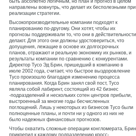
быть абсолютно логичным, но план и прогноз в целом
направлены вовнутрь, что делает их бесполезными при
реализации стратегии.
Высокопроизводительные компании подходят к
планированию по-другому. Они хотят, чтобы их
прогнозы поддерживали то, что они в действительности
делают. Для этого они должны удостовериться, что
допущения, лежащие в основе их долгосрочных
планов, отражают и реальную экономику их рынков, и
результаты компании по сравнению с конкурентами.
Директор Tyco Эд Брин, пришедший в компанию в
июле 2002 года, считает, что быстрое выздоровление
Tyco произошло благодаря изменению процесса
планирования. Когда Брин занял свой пост, Tyco
являла собой лабиринт, состоящий из 42 бизнес
-подразделений и нескольких сотен центров прибыли,
выстроенный за многие годы бесчисленных
поглощений. Лишь у некоторых из бизнесов Tyco были
полноценные планы, и почти ни у одного из них не
было надежных финансовых прогнозов.
Чтобы охватить сложные операции конгломерата, Брин
прикрепил к каждому подразделению кросс-