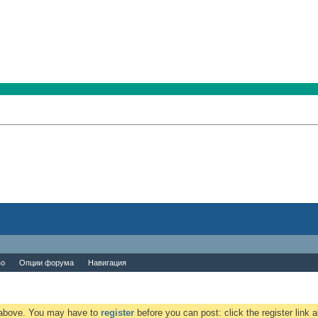
во
Опции форума
Навигация
k above. You may have to
register
before you can post: click the register link