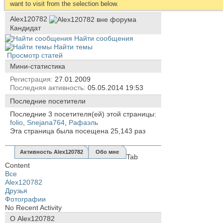
want to visit from the selection below.
Alex120782
Кандидат
Найти сообщения
Найти темы
Просмотр статей
Мини-статистика
Регистрация
27.01.2009
Последняя активность
05.05.2014
19:53
Последние посетители
Последние 3 посетителя(ей) этой страницы:
folio
,
Snejana764
,
Рафаэль
Эта страница была посещена
25,143
раз
Активность Alex120782
Обо мне
Tab
Content
Все
Alex120782
Друзья
Фотографии
No Recent Activity
О Alex120782