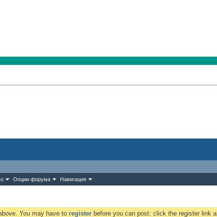
во
Опции форума
Навигация
k above. You may have to
register
before you can post: click the register link