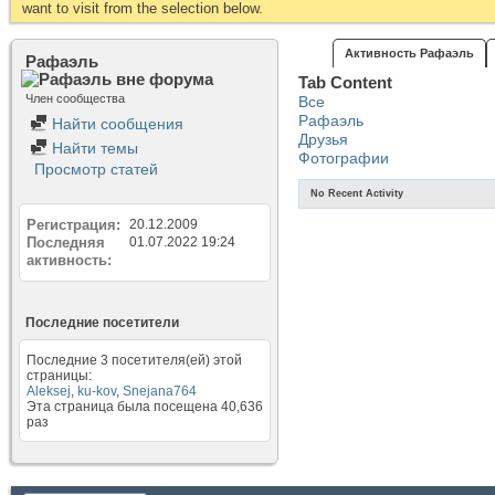
want to visit from the selection below.
Активность Рафаэль
Рафаэль
Tab Content
Член сообщества
Все
Рафаэль
Найти сообщения
Друзья
Найти темы
Фотографии
Просмотр статей
No Recent Activity
Регистрация
20.12.2009
Последняя
01.07.2022
19:24
активность
Последние посетители
Последние 3 посетителя(ей) этой
страницы:
Aleksej
,
ku-kov
,
Snejana764
Эта страница была посещена
40,636
раз