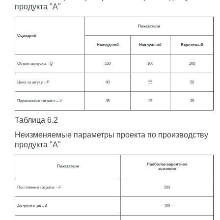
продукта "А"
Показатели
Сценарий
Наихудший
Наилучший
Вероятный
Объем выпуска –
Q
150
300
200
Цена за штуку –
P
40
55
50
Переменные затраты –
V
35
25
30
Таблица 6.2
Неизменяемые параметры проекта по производству
продукта "А"
Наиболее вероятное
Показатели
значение
Постоянные затраты –
F
500
Амортизация –
A
100