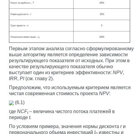
Налог на прибыль –
T
60%
Норма дисконта –
r
10%
Срок проекта –
n
5
Начальные инвестиции –
I
2000
0
Первым этапом анализа согласно сформулированному
выше алгоритму является определение зависимости
результирующего показателя от исходных. При этом в
качестве результирующего показателя обычно
выступает один из критериев эффективности:
NPV
,
IRR
,
PI
(см. главу 2).
Предположим, что используемым критерием является
чистая современная стоимость проекта
NPV
:
(6.1)
где
NCF
–
величина чистого потока платежей в
t
периоде
t.
По условиям примера, значения нормы дисконта
r
и
первоначального объема инвестиций
I
известны и
0