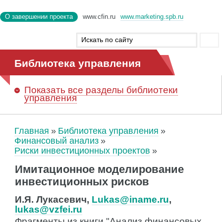
О завершении проекта
www.cfin.ru
www.marketing.spb.ru
Библиотека управления
Показать
все разделы библиотеки
управления
Главная
Библиотека управления
Финансовый анализ
Риски инвестиционных проектов
Имитационное моделирование
инвестиционных рисков
И.Я. Лукасевич,
Lukas@iname.ru
,
lukas@vzfei.ru
Фрагменты из книги "Анализ финансовых