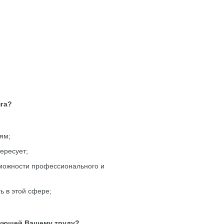
га?
ям;
ересует;
озможности профессионального и
ь в этой сфере;
вующей Вашему труду?