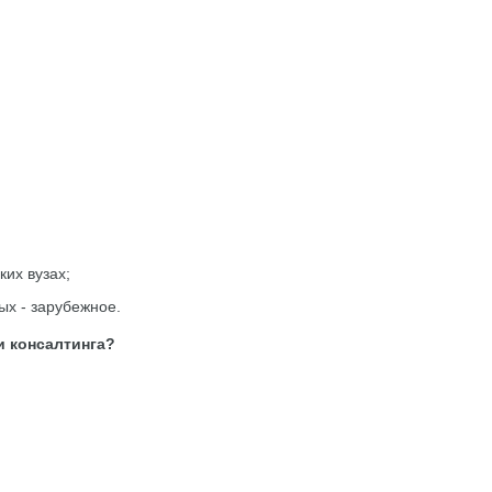
их вузах;
ых - зарубежное.
и консалтинга?