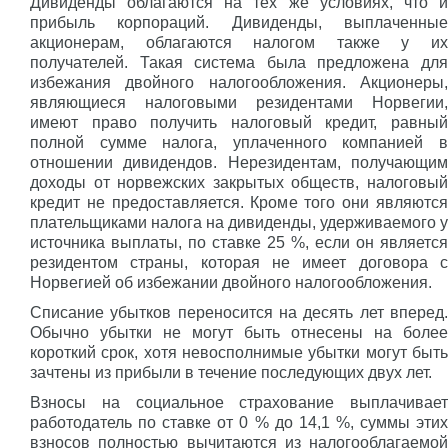
Дивиденды облагаются на тех же условиях, что и
прибыль корпораций. Дивиденды, выплаченные
акционерам, облагаются налогом также у их
получателей. Такая система была предложена для
избежания двойного налогообложения. Акционеры,
являющиеся налоговыми резидентами Норвегии,
имеют право получить налоговый кредит, равный
полной сумме налога, уплаченного компанией в
отношении дивидендов. Нерезидентам, получающим
доходы от норвежских закрытых обществ, налоговый
кредит не предоставляется. Кроме того они являются
плательщиками налога на дивиденды, удерживаемого у
источника выплаты, по ставке 25 %, если он является
резидентом страны, которая не имеет договора с
Норвегией об избежании двойного налогообложения.
Списание убытков переносится на десять лет вперед.
Обычно убытки не могут быть отнесены на более
короткий срок, хотя невосполнимые убытки могут быть
зачтены из прибыли в течение последующих двух лет.
Взносы на социальное страхование выплачивает
работодатель по ставке от 0 % до 14,1 %, суммы этих
взносов полностью вычитаются из налогооблагаемой