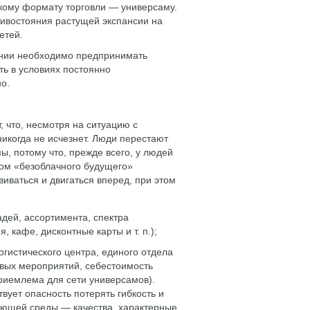
гскому формату торговли — универсаму.
ивостояния растущей экспансии на
етей.
ении необходимо предпринимать
ть в условиях постоянно
о.
, что, несмотря на ситуацию с
икогда не исчезнет. Люди перестают
ы, потому что, прежде всего, у людей
огом «безоблачного будущего»
иваться и двигаться вперед, при этом
дей, ассортимента, спектра
 кафе, дисконтные карты и т. п.);
огистического центра, единого отдела
овых мероприятий, себестоимость
риемлема для сети универсамов).
вует опасность потерять гибкость и
ающей среды — качества, характерные