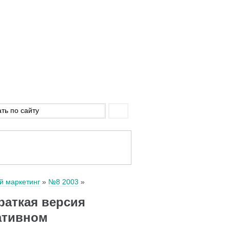
й маркетинг
№8 2003
раткая версия
ативном