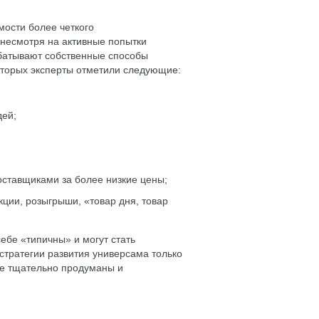
ости более четкого
 несмотря на активные попытки
абатывают собственные способы
оторых эксперты отметили следующие:
дей;
оставщиками за более низкие цены;
ции, розыгрыши, «товар дня, товар
ебе «типичны» и могут стать
тратегии развития универсама только
кже тщательно продуманы и