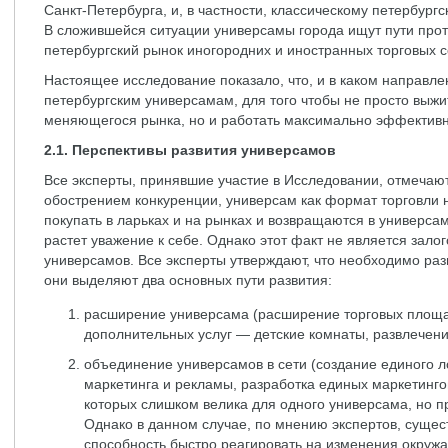
Санкт-Петербурга, и, в частности, классическому петербур
В сложившейся ситуации универсамы города ищут пути прот
петербургский рынок иногородних и иностранных торговых с
Настоящее исследование показало, что, и в каком направл
петербургским универсамам, для того чтобы не просто выжи
меняющегося рынка, но и работать максимально эффективн
2.1. Перспективы развития универсамов
Все эксперты, принявшие участие в Исследовании, отмечают
обострением конкуренции, универсам как формат торговли н
покупать в ларьках и на рынках и возвращаются в универсам
растет уважение к себе. Однако этот факт не является зал
универсамов. Все эксперты утверждают, что необходимо разв
они выделяют два основных пути развития:
расширение универсама (расширение торговых площа
дополнительных услуг — детские комнаты, развлечения,
объединение универсамов в сети (создание единого л
маркетинга и рекламы, разработка единых маркетинг
которых слишком велика для одного универсама, но п
Однако в данном случае, по мнению экспертов, сущест
способность быстро реагировать на изменения окруж