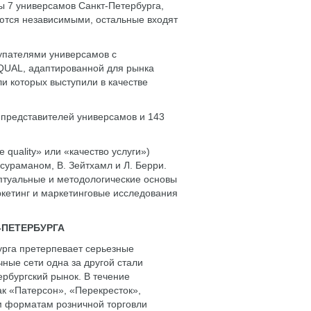
 7 универсамов Санкт-Петербурга,
яются независимыми, остальные входят
упателями универсамов с
QUAL, адаптированной для рынка
ли которых выступили в качестве
 представителей универсамов и 143
quality» или «качество услуги»)
сураманом, В. Зейтхамл и Л. Берри.
ептуальные и методологические основы
ркетинг и маркетинговые исследования
-ПЕТЕРБУРГА
урга претерпевает серьезные
ные сети одна за другой стали
рбургский рынок. В течение
ак «Патерсон», «Перекресток»,
м форматам розничной торговли