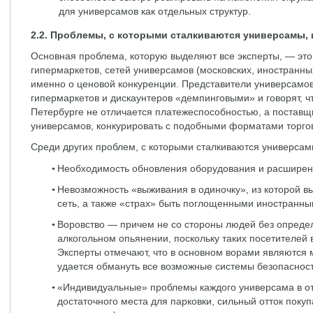
для универсамов как отдельных структур.
2.2. Проблемы, с которыми сталкиваются универсамы, 
Основная проблема, которую выделяют все эксперты, — это
гипермаркетов, сетей универсамов (московских, иностранных
именно о ценовой конкуренции. Представители универсамов
гипермаркетов и дискаунтеров «демпинговыми» и говорят, что
Петербурге не отличается платежеспособностью, а поставщ
универсамов, конкурировать с подобными форматами торго
Среди других проблем, с которыми сталкиваются универса
Необходимость обновления оборудования и расширени
Невозможность «выживания в одиночку», из которой в
сеть, а также «страх» быть поглощенными иностранны
Воровство — причем не со стороны людей без определ
алкогольном опьянении, поскольку таких посетителей 
Эксперты отмечают, что в основном ворами являютс
удается обмануть все возможные системы безопаснос
«Индивидуальные» проблемы каждого универсама в отд
достаточного места для парковки, сильный отток поку