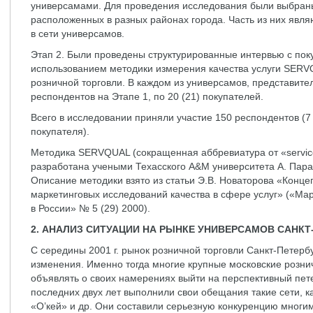
универсамами. Для проведения исследования были выбраны
расположенных в разных районах города. Часть из них явл
в сети универсамов.
Этап 2. Были проведены структурированные интервью с пок
использованием методики измерения качества услуги SERV
розничной торговли. В каждом из универсамов, представите
респондентов на Этапе 1, по 20 (21) покупателей.
Всего в исследовании приняли участие 150 респондентов (7
покупателя).
Методика SERVQUAL (сокращенная аббревиатура от «service 
разработана учеными Техасского А&М университета А. Пара
Описание методики взято из статьи Э.В. Новаторова «Конц
маркетинговых исследований качества в сфере услуг» («Ма
в России» № 5 (29) 2000).
2. АНАЛИЗ СИТУАЦИИ НА РЫНКЕ УНИВЕРСАМОВ САНКТ
С середины 2001 г. рынок розничной торговли Санкт-Петерб
изменения. Именно тогда многие крупные московские рознич
объявлять о своих намерениях выйти на перспективный пете
последних двух лет выполнили свои обещания такие сети, к
«О’кей» и др. Они составили серьезную конкуренцию многи