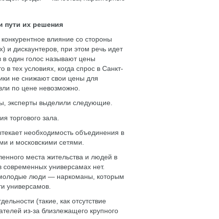
и пути их решения
 конкурентное влияние со стороны
) и дискаунтеров, при этом речь идет
 в один голос называют цены
 в тех условиях, когда спрос в Санкт-
ики не снижают свои цены для
вли по цене невозможно.
мы, эксперты выделили следующие.
я торгового зала.
ытекает необходимость объединения в
ми и московскими сетями.
енного места жительства и людей в
в современных универсамах нет.
я молодые люди — наркоманы, которым
ти универсамов.
ельности (такие, как отсутствие
пателей из-за близлежащего крупного