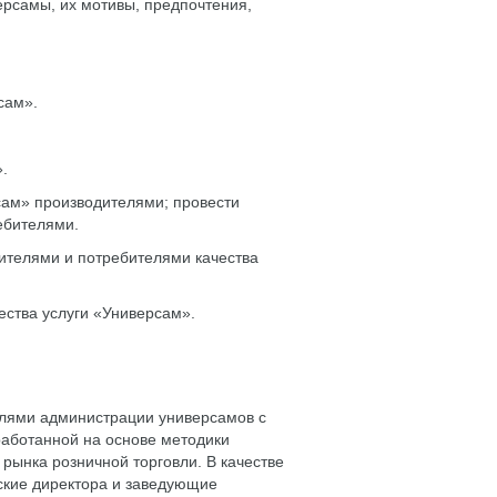
ерсамы, их мотивы, предпочтения,
сам».
.
сам» производителями; провести
ебителями.
ителями и потребителями качества
ства услуги «Универсам».
елями администрации универсамов с
аботанной на основе методики
рынка розничной торговли. В качестве
ские директора и заведующие