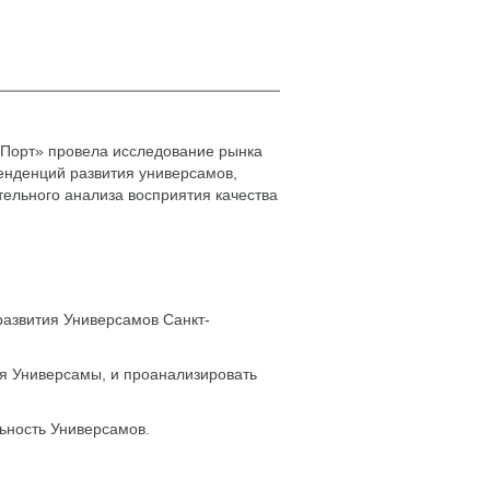
 Порт» провела исследование рынка
енденций развития универсамов,
тельного анализа восприятия качества
развития Универсамов Санкт-
я Универсамы, и проанализировать
ьность Универсамов.