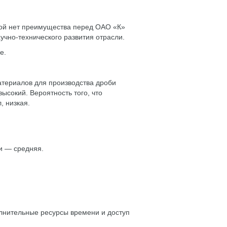
той нет преимущества перед ОАО «К»
учно-технического развития отрасли.
е.
атериалов для производства дроби
ысокий. Вероятность того, что
, низкая.
и — средняя.
олнительные ресурсы времени и доступ