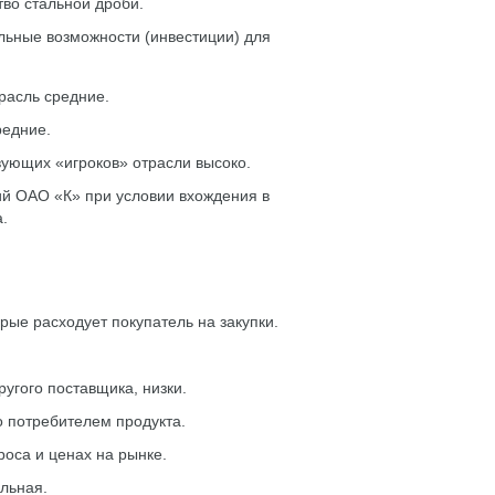
во стальной дроби.
льные возможности (инвестиции) для
расль средние.
редние.
вующих «игроков» отрасли высоко.
ий ОАО «К» при условии вхождения в
.
рые расходует покупатель на закупки.
угого поставщика, низки.
о потребителем продукта.
оса и ценах на рынке.
льная.