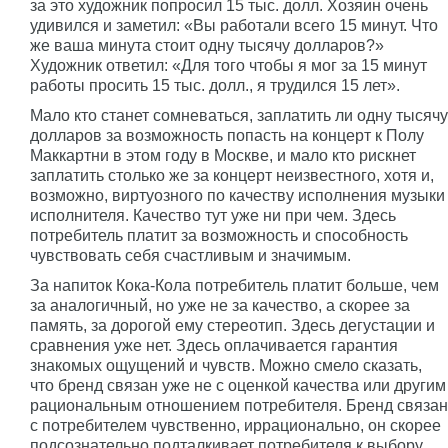
за это художник попросил 15 тыс. долл. Хозяин очень
удивился и заметил: «Вы работали всего 15 минут. Что
же ваша минута стоит одну тысячу долларов?»
Художник ответил: «Для того чтобы я мог за 15 минут
работы просить 15 тыс. долл., я трудился 15 лет».
Мало кто станет сомневаться, заплатить ли одну тысячу
долларов за возможность попасть на концерт к Полу
Маккартни в этом году в Москве, и мало кто рискнет
заплатить столько же за концерт неизвестного, хотя и,
возможно, виртуозного по качеству исполнения музыки
исполнителя. Качество тут уже ни при чем. Здесь
потребитель платит за возможность и способность
чувствовать себя счастливым и значимым.
За напиток Кока-Кола потребитель платит больше, чем
за аналогичный, но уже не за качество, а скорее за
память, за дорогой ему стереотип. Здесь дегустации и
сравнения уже нет. Здесь оплачивается гарантия
знакомых ощущений и чувств. Можно смело сказать,
что бренд связан уже не с оценкой качества или другим
рациональным отношением потребителя. Бренд связан
с потребителем чувственно, иррационально, он скорее
подсознательно подталкивает потребителя к выбору.