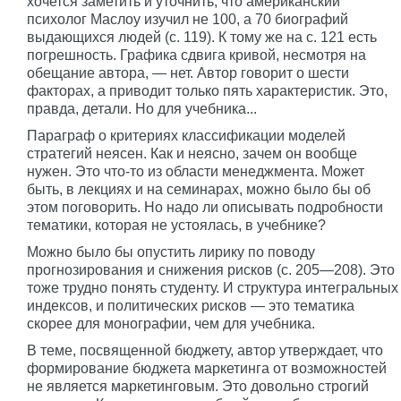
хочется заметить и уточнить, что американский
психолог Маслоу изучил не 100, а 70 биографий
выдающихся людей (с. 119). К тому же на с. 121 есть
погрешность. Графика сдвига кривой, несмотря на
обещание автора, — нет. Автор говорит о шести
факторах, а приводит только пять характеристик. Это,
правда, детали. Но для учебника...
Параграф о критериях классификации моделей
стратегий неясен. Как и неясно, зачем он вообще
нужен. Это что-то из области менеджмента. Может
быть, в лекциях и на семинарах, можно было бы об
этом поговорить. Но надо ли описывать подробности
тематики, которая не устоялась, в учебнике?
Можно было бы опустить лирику по поводу
прогнозирования и снижения рисков (с. 205—208). Это
тоже трудно понять студенту. И структура интегральных
индексов, и политических рисков — это тематика
скорее для монографии, чем для учебника.
В теме, посвященной бюджету, автор утверждает, что
формирование бюджета маркетинга от возможностей
не является маркетинговым. Это довольно строгий