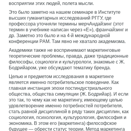
восприятии этих людей, полета мысли.
Это было заметно на нашем семинаре в Институте
высших гуманитарных исследований РГГУ, где
профессора уточняли термины мерчАндайзинг (этот
термин в учебнике написан через «Е»), франчайзинг и
др. Заметно это было и на 4-й международной
конференции РАМ. Там явно не хватало академизма.
Академики также не воспринимают маркетинговые
теоретические проблемы, правда, даже традиционные
философы, социологи и культурологи, знакомые с Ж.
Бодрийаром, уже обсуждают тематику бренда.
Целью и предметом исследования в маркетинге
является именно потребительское поведение. Как
главная инстанция эпохи постиндустриального
общества, общества симуляции (Ж. Бодрийар). И если
это так, то чему как не маркетингу, имеющему целью
удовлетворение именно потребностей потребителя,
стать равной дисциплиной в ряду таких дисциплин, как
социология, психология, культурология, философия и
экономика. В этом его (маркетинга) философское
будущее — обрести статус теории. Метод маркетинга