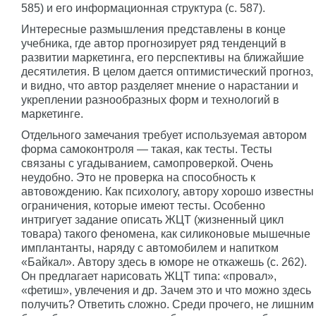
585) и его информационная структура (с. 587).
Интересные размышления представлены в конце
учебника, где автор прогнозирует ряд тенденций в
развитии маркетинга, его перспективы на ближайшие
десятилетия. В целом дается оптимистический прогноз,
и видно, что автор разделяет мнение о нарастании и
укреплении разнообразных форм и технологий в
маркетинге.
Отдельного замечания требует используемая автором
форма самоконтроля — такая, как тесты. Тесты
связаны с угадыванием, самопроверкой. Очень
неудобно. Это не проверка на способность к
автовождению. Как психологу, автору хорошо известны
ограничения, которые имеют тесты. Особенно
интригует задание описать ЖЦТ (жизненный цикл
товара) такого феномена, как силиконовые мышечные
имплантанты, наряду с автомобилем и напитком
«Байкал». Автору здесь в юморе не откажешь (с. 262).
Он предлагает нарисовать ЖЦТ типа: «провал»,
«фетиш», увлечения и др. Зачем это и что можно здесь
получить? Ответить сложно. Среди прочего, не лишним