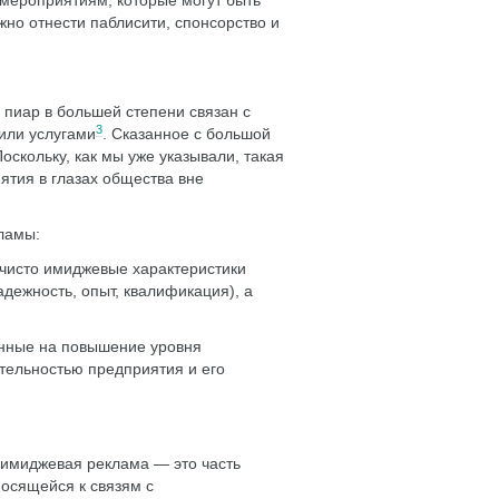
мероприятиям, которые могут быть
но отнести паблисити, спонсорство и
 пиар в большей степени связан с
3
или услугами
. Сказанное с большой
скольку, как мы уже указывали, такая
ятия в глазах общества вне
ламы:
исто имиджевые характеристики
адежность, опыт, квалификация), а
нные на повышение уровня
ятельностью предприятия и его
 имиджевая реклама — это часть
носящейся к связям с