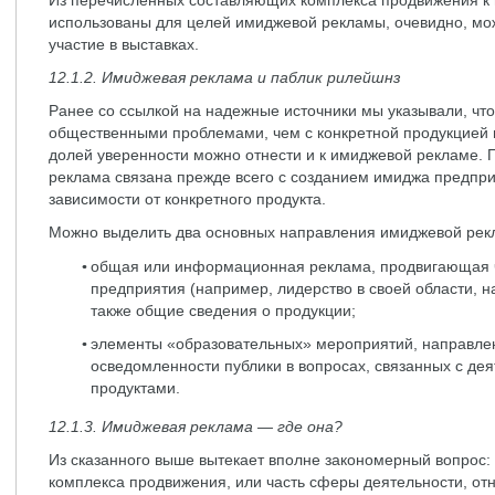
Из перечисленных составляющих комплекса продвижения к 
использованы для целей имиджевой рекламы, очевидно, мож
участие в выставках.
12.1.2. Имиджевая реклама и паблик рилейшнз
Ранее со ссылкой на надежные источники мы указывали, что
общественными проблемами, чем с конкретной продукцией 
долей уверенности можно отнести и к имиджевой рекламе. По
реклама связана прежде всего с созданием имиджа предпри
зависимости от конкретного продукта.
Можно выделить два основных направления имиджевой рек
общая или информационная реклама, продвигающая ч
предприятия (например, лидерство в своей области, н
также общие сведения о продукции;
элементы «образовательных» мероприятий, направле
осведомленности публики в вопросах, связанных с де
продуктами.
12.1.3. Имиджевая реклама — где она?
Из сказанного выше вытекает вполне закономерный вопрос:
комплекса продвижения, или часть сферы деятельности, от