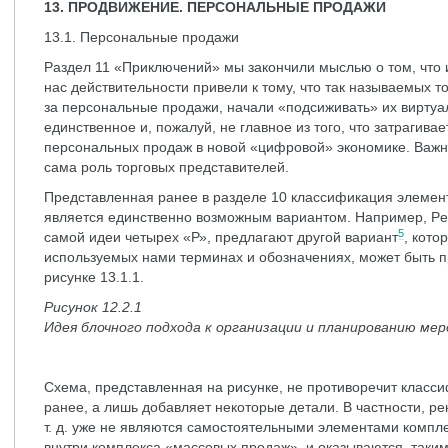
13. ПРОДВИЖЕНИЕ. ПЕРСОНАЛЬНЫЕ ПРОДАЖИ
13.1. Персональные продажи
Раздел 11 «Приключений» мы закончили мыслью о том, чт
нас действительности привели к тому, что так называемых 
за персональные продажи, начали «подсиживать» их виртуал
единственное и, пожалуй, не главное из того, что затрагив
персональных продаж в новой «цифровой» экономике. Важн
сама роль торговых представителей.
Представленная ранее в разделе 10 классификация элемен
является единственно возможным вариантом. Например, Perr
5
самой идеи четырех «Р», предлагают другой вариант
, кото
используемых нами терминах и обозначениях, может быть пр
рисунке 13.1.1.
Рисунок 12.2.1
Идея блочного подхода к организации и планированию ме
Схема, представленная на рисунке, не противоречит класс
ранее, а лишь добавляет некоторые детали. В частности, ре
т. д. уже не являются самостоятельными элементами комп
внутри комплекса «массовых продаж», и оказываются, таким