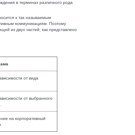
уждения в терминах различного рода
носится к так называемым
ативным коммуникациям. Поэтому
щей из двух частей, как представлено
лама
ависимости от вида
ависимости от выбранного
.
яние на корпоративный
.