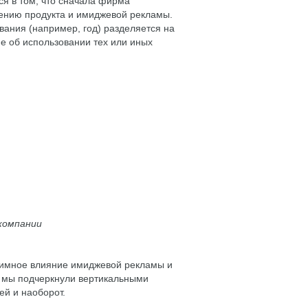
ся в том, что сначала фирма
ению продукта и имиджевой рекламы.
ания (например, год) разделяется на
е об использовании тех или иных
компании
заимное влияние имиджевой рекламы и
я мы подчеркнули вертикальными
ей и наоборот.