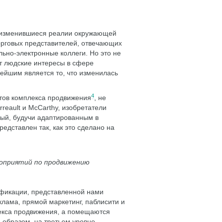
о изменившиеся реалии окружающей
торговых представителей, отвечающих
ьно-электронные коллеги. Но это не
ает людские интересы в сфере
ейшим является то, что изменилась
4
тов комплекса продвижения
, не
eault и McCarthy, изобретатели
рый, будучи адаптированным в
едставлен так, как это сделано на
роприятий по продвижению
ификации, представленной нами
клама, прямой маркетинг, паблисити и
лекса продвижения, а помещаются
 образом, на третьем уровне