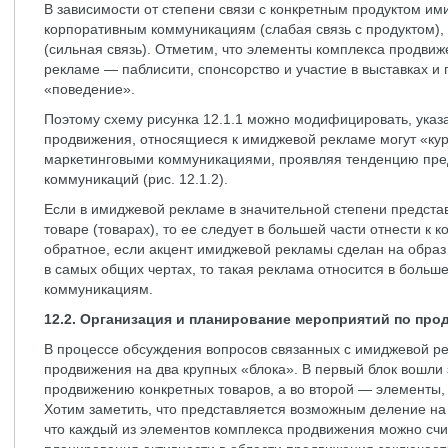
В зависимости от степени связи с конкретным продуктом им
корпоративным коммуникациям (слабая связь с продуктом),
(сильная связь). Отметим, что элементы комплекса продви
рекламе — паблисити, спонсорство и участие в выставках и
«поведение».
Поэтому схему рисунка 12.1.1 можно модифицировать, указа
продвижения, относящиеся к имиджевой рекламе могут «ку
маркетинговыми коммуникациями, проявляя тенденцию пред
коммуникаций (рис. 12.1.2).
Если в имиджевой рекламе в значительной степени предст
товаре (товарах), то ее следует в большей части отнести к 
обратное, если акцент имиджевой рекламы сделан на образ
в самых общих чертах, то такая реклама относится в больш
коммуникациям.
12.2. Организация и планирование мероприятий по пр
В процессе обсуждения вопросов связанных с имиджевой р
продвижения на два крупных «блока». В первый блок вошли
продвижению конкретных товаров, а во второй — элементы,
Хотим заметить, что представляется возможным деление на 
что каждый из элементов комплекса продвижения можно счи