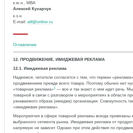
к.ю.н., МВА
Алексей Кухарчук
к.э.н.
Е-mail:
alil@online.ru
Оглавление
12. ПРОДВИЖЕНИЕ. ИМИДЖЕВАЯ РЕКЛАМА
12.1. Имиджевая реклама
Надеемся, читатели согласятся с тем, что термин «реклама»
продвижением прежде всего товара. Поэтому обычно нет н
1
«товарная реклама»
— все и так знают о чем идет речь. М
товарной в связи с разговором о мероприятиях в области п
узнаваемого образа (имиджа) организации. Совокупность т
«имиджевая реклама».
Мероприятия в сфере товарной рекламы всегда привязаны к 
выбранного сегмента рынка. Имиджевая реклама от продукт
напрямую не зависит. Однако при этом действия по продви