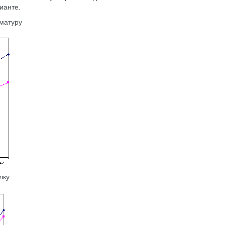
ианте.
рматуру
лку