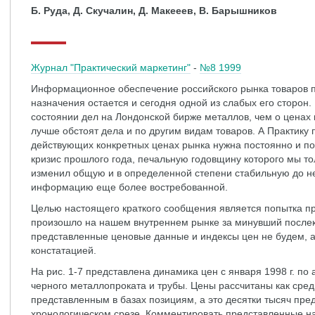
Б. Руда, Д. Скучалин, Д. Макееев, В. Барышников
Журнал "Практический маркетинг"
-
№8 1999
Информационное обеспечение российского рынка товаров 
назначения остается и сегодня одной из слабых его сторон
состоянии дел на Лондонской бирже металлов, чем о ценах
лучше обстоят дела и по другим видам товаров. А Практик
действующих конкретных ценах рынка нужна постоянно и по
кризис прошлого года, печальную годовщину которого мы то
изменил общую и в определенной степени стабильную до не
информацию еще более востребованной.
Целью настоящего краткого сообщения является попытка пр
произошло на нашем внутреннем рынке за минувший послек
представленные ценовые данные и индексы цен не будем, а
констатацией.
На рис. 1-7 представлена динамика цен с января 1998 г. по 
черного металлопроката и трубы. Цены рассчитаны как сре
представленным в базах позициям, а это десятки тысяч пре
хронологическом срезе. Комментировать представленные на