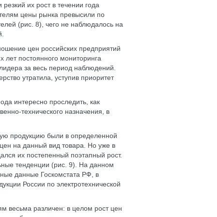
 резкий их рост в течении года
ателям цены рынка превысили по
ей (рис. 8), чего не наблюдалось на
й.
тношение цен российских предприятий
их лет постоянного мониторинга
 лидера за весь период наблюдений.
ерство утратила, уступив приоритет
ода интересно проследить, как
венно-технического назначения, в
вую продукцию были в определенной
цен на данный вид товара. Но уже в
ался их постепенный поэтапный рост.
ные тенденции (рис. 9). На данном
ные данные Госкомстата РФ, в
укции России по электротехнической
м весьма различен: в целом рост цен