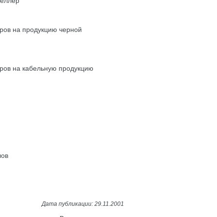
веллер
еров на продукцию черной
еров на кабельную продукцию
лов