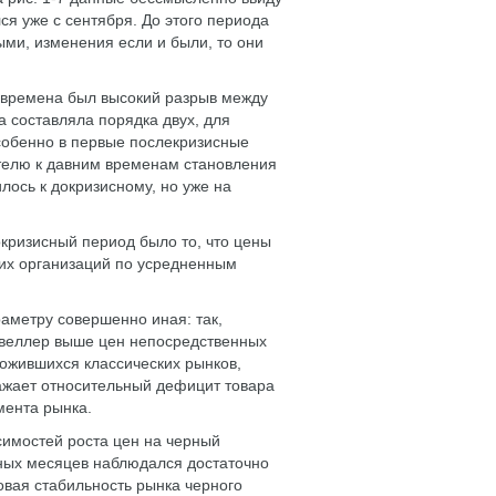
ся уже с сентября. До этого периода
ыми, изменения если и были, то они
 времена был высокий разрыв между
 составляла порядка двух, для
особенно в первые послекризисные
ателю к давним временам становления
лось к докризисному, но уже на
кризисный период было то, что цены
их организаций по усредненным
аметру совершенно иная: так,
 швеллер выше цен непосредственных
ожившихся классических рынков,
ражает относительный дефицит товара
мента рынка.
симостей роста цен на черный
сных месяцев наблюдался достаточно
овая стабильность рынка черного