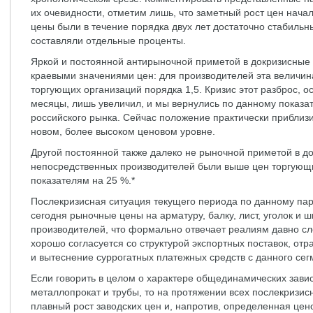
их очевидности, отметим лишь, что заметный рост цен начал
цены были в течение порядка двух лет достаточно стабильн
составляли отдельные проценты.
Яркой и постоянной антирыночной приметой в докризисные
краевыми значениями цен: для производителей эта величина
торгующих организаций порядка 1,5. Кризис этот разброс, 
месяцы, лишь увеличил, и мы вернулись по данному показ
российского рынка. Сейчас положение практически приблизи
новом, более высоком ценовом уровне.
Другой постоянной также далеко не рыночной приметой в до
непосредственных производителей были выше цен торгующ
показателям на 25 %.*
Послекризисная ситуация текущего периода по данному пар
сегодня рыночные цены на арматуру, балку, лист, уголок и
производителей, что формально отвечает реалиям давно сл
хорошо согласуется со структурой экспортных поставок, от
и вытеснение суррогатных платежных средств с данного сег
Если говорить в целом о характере общединамических зави
металлопрокат и трубы, то на протяжении всех послекризи
плавный рост заводских цен и, напротив, определенная цен