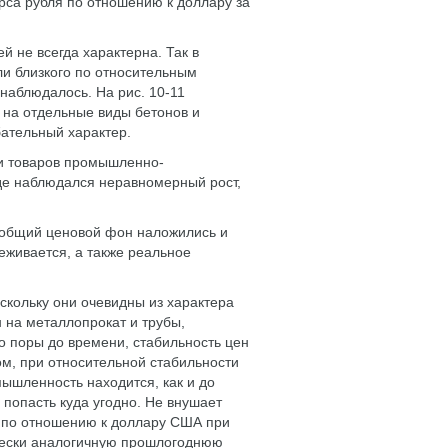
рса рубля по отношению к доллару за
й не всегда характерна. Так в
и близкого по относительным
 наблюдалось. На рис. 10-11
на отдельные виды бетонов и
бательный характер.
и товаров промышленно-
де наблюдался неравномерный рост,
а общий ценовой фон наложились и
еживается, а также реальное
оскольку они очевидны из характера
 на металлопрокат и трубы,
 поры до времени, стабильность цен
ом, при относительной стабильности
ышленность находится, как и до
 попасть куда угодно. Не внушает
я по отношению к доллару США при
ически аналогичную прошлогоднюю