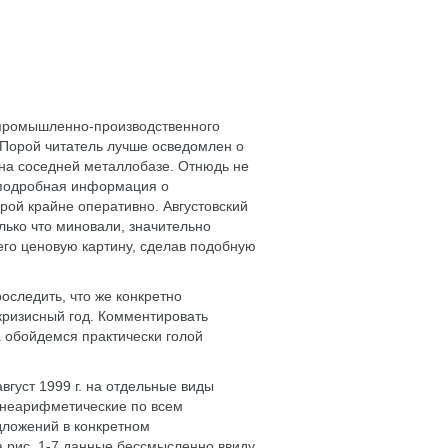
промышленно-производственного
. Порой читатель лучше осведомлен о
 на соседней металлобазе. Отнюдь не
у подробная информация о
рой крайне оперативно. Августовский
лько что миновали, значительно
го ценовую картину, сделав подобную
оследить, что же конкретно
ризисный год. Комментировать
 обойдемся практически голой
август 1999 г. на отдельные виды
днеарифметические по всем
дложений в конкретном
 рис. 1-7 данные бессмысленно ввиду