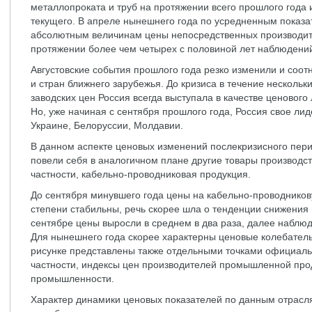
металлопроката и труб на протяжении всего прошлого года и
текущего. В апреле нынешнего года по усредненным показ
абсолютным величинам цены непосредственных производител
протяжении более чем четырех с половиной лет наблюдени
Августовские события прошлого года резко изменили и соо
и стран ближнего зарубежья. До кризиса в течение нескольк
заводских цен Россия всегда выступала в качестве ценового
Но, уже начиная с сентября прошлого года, Россия свое лид
Украине, Белоруссии, Молдавии.
В данном аспекте ценовых изменений послекризисного пери
повели себя в аналогичном плане другие товары производст
частности, кабельно-проводниковая продукция.
До сентября минувшего года цены на кабельно-проводнико
степени стабильны, речь скорее шла о тенденции снижения 
сентябре цены выросли в среднем в два раза, далее наблюд
Для нынешнего года скорее характерны ценовые колебатель
рисунке представлены также отдельными точками официаль
частности, индексы цен производителей промышленной прод
промышленности.
Характер динамики ценовых показателей по данным отрасля