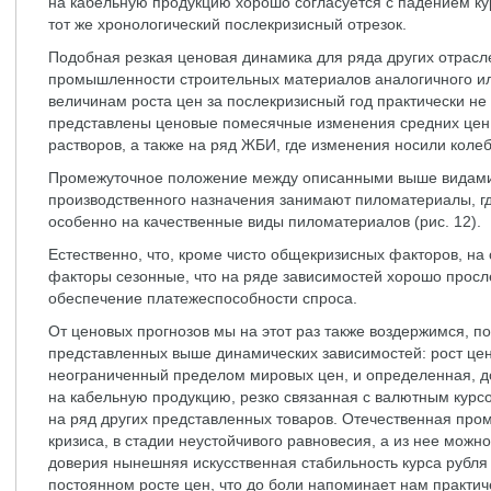
на кабельную продукцию хорошо согласуется с падением ку
тот же хронологический послекризисный отрезок.
Подобная резкая ценовая динамика для ряда других отрасле
промышленности строительных материалов аналогичного ил
величинам роста цен за послекризисный год практически не
представлены ценовые помесячные изменения средних цен 
растворов, а также на ряд ЖБИ, где изменения носили коле
Промежуточное положение между описанными выше видам
производственного назначения занимают пиломатериалы, г
особенно на качественные виды пиломатериалов (рис. 12).
Естественно, что, кроме чисто общекризисных факторов, н
факторы сезонные, что на ряде зависимостей хорошо просл
обеспечение платежеспособности спроса.
От ценовых прогнозов мы на этот раз также воздержимся, п
представленных выше динамических зависимостей: рост цен
неограниченный пределом мировых цен, и определенная, до
на кабельную продукцию, резко связанная с валютным курс
на ряд других представленных товаров. Отечественная пром
кризиса, в стадии неустойчивого равновесия, а из нее можно
доверия нынешняя искусственная стабильность курса рубл
постоянном росте цен, что до боли напоминает нам практ