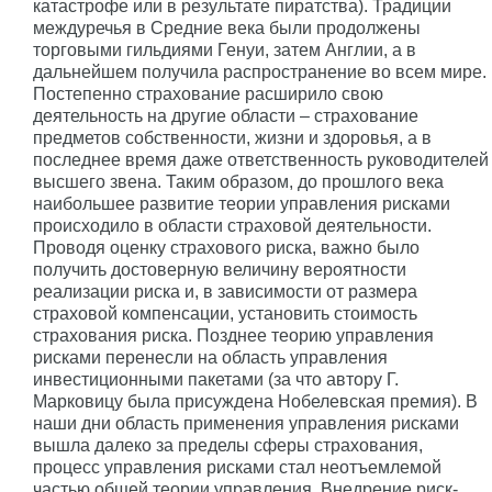
катастрофе или в результате пиратства). Традиции
междуречья в Средние века были продолжены
торговыми гильдиями Генуи, затем Англии, а в
дальнейшем получила распространение во всем мире.
Постепенно страхование расширило свою
деятельность на другие области – страхование
предметов собственности, жизни и здоровья, а в
последнее время даже ответственность руководителей
высшего звена. Таким образом, до прошлого века
наибольшее развитие теории управления рисками
происходило в области страховой деятельности.
Проводя оценку страхового риска, важно было
получить достоверную величину вероятности
реализации риска и, в зависимости от размера
страховой компенсации, установить стоимость
страхования риска. Позднее теорию управления
рисками перенесли на область управления
инвестиционными пакетами (за что автору Г.
Марковицу была присуждена Нобелевская премия). В
наши дни область применения управления рисками
вышла далеко за пределы сферы страхования,
процесс управления рисками стал неотъемлемой
частью общей теории управления. Внедрение риск-