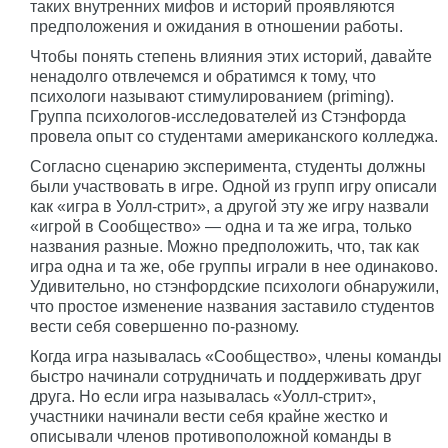
таких внутренних мифов и историй проявляются
предположения и ожидания в отношении работы.
Чтобы понять степень влияния этих историй, давайте
ненадолго отвлечемся и обратимся к тому, что
психологи называют стимулированием (priming).
Группа психологов-исследователей из Стэнфорда
провела опыт со студентами американского колледжа.
Согласно сценарию эксперимента, студенты должны
были участвовать в игре. Одной из групп игру описали
как «игра в Уолл-стрит», а другой эту же игру назвали
«игрой в Сообщество» — одна и та же игра, только
названия разные. Можно предположить, что, так как
игра одна и та же, обе группы играли в нее одинаково.
Удивительно, но стэнфордские психологи обнаружили,
что простое изменение названия заставило студентов
вести себя совершенно по-разному.
Когда игра называлась «Сообщество», члены команды
быстро начинали сотрудничать и поддерживать друг
друга. Но если игра называлась «Уолл-стрит»,
участники начинали вести себя крайне жестко и
описывали членов противоположной команды в