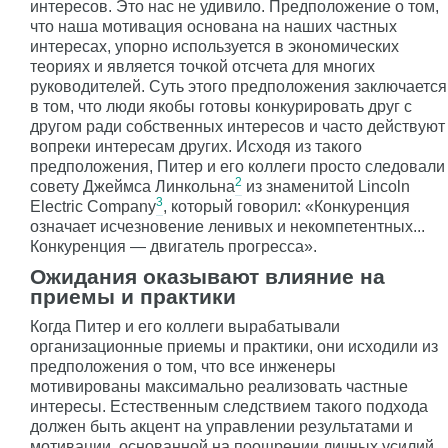
интересов. Это нас не удивило. Предположение о том,
что наша мотивация основана на наших частных
интересах, упорно используется в экономических
теориях и является точкой отсчета для многих
руководителей. Суть этого предположения заключается
в том, что люди якобы готовы конкурировать друг с
другом ради собственных интересов и часто действуют
вопреки интересам других. Исходя из такого
предположения, Питер и его коллеги просто следовали
2
совету Джеймса Линкольна
из знаменитой Lincoln
3
Electric Company
, который говорил: «Конкуренция
означает исчезновение ленивых и некомпетентных...
Конкуренция — двигатель прогресса».
Ожидания оказывают влияние на
приемы и практики
Когда Питер и его коллеги вырабатывали
организационные приемы и практики, они исходили из
предположения о том, что все инженеры
мотивированы максимально реализовать частные
интересы. Естественным следствием такого подхода
должен быть акцент на управлении результатами и
мотивации, основанной на поощрении личных усилий.