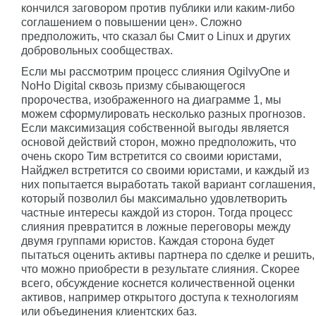
кончился заговором против публики или каким-либо
соглашением о повышении цен». Сложно
предположить, что сказал бы Смит о Linux и других
добровольных сообществах.
Если мы рассмотрим процесс слияния OgilvyOne и
NoHo Digital сквозь призму сбывающегося
пророчества, изображенного на диаграмме 1, мы
можем сформулировать несколько разных прогнозов.
Если максимизация собственной выгоды является
основой действий сторон, можно предположить, что
очень скоро Тим встретится со своими юристами,
Найджел встретится со своими юристами, и каждый из
них попытается выработать такой вариант соглашения,
который позволил бы максимально удовлетворить
частные интересы каждой из сторон. Тогда процесс
слияния превратится в ложные переговоры между
двумя группами юристов. Каждая сторона будет
пытаться оценить активы партнера по сделке и решить,
что можно приобрести в результате слияния. Скорее
всего, обсуждение коснется количественной оценки
активов, например открытого доступа к технологиям
или объединения клиентских баз.