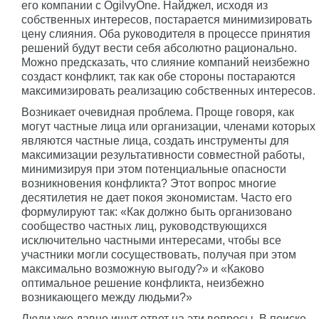
его компании с OgilvyOne. Найджел, исходя из
собственных интересов, постарается минимизировать
цену слияния. Оба руководителя в процессе принятия
решений будут вести себя абсолютно рационально.
Можно предсказать, что слияние компаний неизбежно
создаст конфликт, так как обе стороны постараются
максимизировать реализацию собственных интересов.
Возникает очевидная проблема. Проще говоря, как
могут частные лица или организации, членами которых
являются частные лица, создать инструменты для
максимизации результативности совместной работы,
минимизируя при этом потенциальные опасности
возникновения конфликта? Этот вопрос многие
десятилетия не дает покоя экономистам. Часто его
формулируют так: «Как должно быть организовано
сообщество частных лиц, руководствующихся
исключительно частными интересами, чтобы все
участники могли сосуществовать, получая при этом
максимально возможную выгоду?» и «Каково
оптимальное решение конфликта, неизбежно
возникающего между людьми?»
Люди уже давно ищут ответ на эти вопросы. В поиске