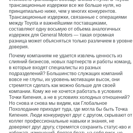
трансакционные издержки все же больше нуля, но
принципиально ниже, чем у многих конкурентов.
Трансакционные издержки, связанные с операциями
между Toyota и важнейшими поставщиками,
составляют одну восьмую от объема аналогичных
издержек для General Motors — такая огромная
разница может объясняться только различием в уровне
доверия.
Почему компаниям не удается извлечь ценность из
слияний бизнесов, новых партнерств и работы команд,
в которые входят специалисты из разных
подразделений? Большинство служащих компаний
вовсе не глупы, их уровень мотивации высок, они
стремятся сделать как можно больше для своей
компании. Кому же не хочется работать в условиях
Точки Кипения, а не в условиях холодных отношений?
Но снова и снова мы видим, как Глобальное
Похолодание приходит туда, где могла бы быть Точка
Кипения. Люди конкурируют друг с другом, скрывают от
коллег профессиональные навыки и знания, не
доверяют друг другу, стремятся сохранить статус-кво и
избежать изменений, боятся брать на себя риск, не