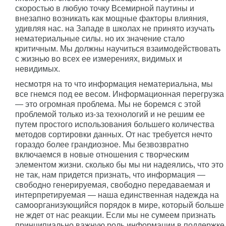
скоростью в любую точку Всемирной паутины и
внезапно возникать как мощные факторы влияния,
удивляя нас. на Западе в школах не принято изучать
нематериальные силы. но их значение стало
критичным. Мы должны научиться взаимодействовать
с жизнью во всех ее измерениях, видимых и
невидимых.
несмотря на то что информация нематериальна, мы
все гнемся под ее весом. Информационная перегрузка
— это огромная проблема. Мы не боремся с этой
проблемой только из-за технологий и не решим ее
путем простого использования большего количества
методов сортировки данных. От нас требуется нечто
гораздо более грандиозное. Мы безвозвратно
включаемся в новые отношения с творческим
элементом жизни. сколько бы мы ни надеялись, что это
не так, нам придется признать, что информация —
свободно генерируемая, свободно передаваемая и
интерпретируемая — наша единственная надежда на
самоорганизующийся порядок в мире, который больше
не ждет от нас реакции. Если мы не сумеем признать
принципиально важную роль информации в поддержке