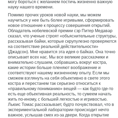
могу бороться с желанием постичь жизненно важную
науку нашего времени.
Помимо прочих уроков новой науки, мы можем
научиться у нее быть более игривыми, сформировать
новое отношение к процессу совершения открытий.
Обладатель нобелевской премии сэр Питер Медавар
сказал, что ученые строят «объяснительные структуры,
рассказывая байки, которые скрупулезно проверяются
на соответствие реальной действительности»
(Джадсон). Мне нравится эта идея о байках. Она точно
описывает всех нас. Мы все великие рассказчики и
внимательно слушаем, собравшись вокруг костра,
какие истории больше пленяют воображение и
соответствуют нашему жизненному опыту. Если мы
сможем взглянуть на себя объективно в свете этого
костра и перестанем так серьезно относиться к
«правильному пониманию» вещей — как будто где-то
есть еще объективная реальность, то сумеем начать
жить по-иному, с большей легкостью и игривостью.
Льюис Томас рассказывает, будто почувствовал, что в
экспериментальной лаборатории происходит нечто
важное, услышав смех из-за двери. Когда открытие