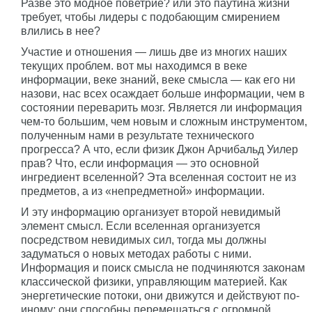
Разве это модное поветрие? или это паутина жизни
требует, чтобы лидеры с подобающим смирением
влились в нее?
Участие и отношения — лишь две из многих наших
текущих проблем. вот мы находимся в веке
информации, веке знаний, веке смысла — как его ни
назови, нас всех осаждает больше информации, чем в
состоянии переварить мозг. Является ли информация
чем-то большим, чем новым и сложным инструментом,
полученным нами в результате технического
прогресса? А что, если физик Джон Арчибальд Уилер
прав? Что, если информация — это основной
ингредиент вселенной? Эта вселенная состоит не из
предметов, а из «непредметной» информации.
И эту информацию организует второй невидимый
элемент смысл. Если вселенная организуется
посредством невидимых сил, тогда мы должны
задуматься о новых методах работы с ними.
Информация и поиск смысла не подчиняются законам
классической физики, управляющим материей. Как
энергетические потоки, они движутся и действуют по-
иному: они способны перемещаться с огромной