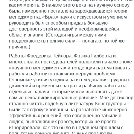
как их менять. В начале этого века на научную основу
была намеренно поставлена зарождающаяся теория
менеджмента. «Брак» науки с искусством и умением
руководить был способом придать большую
достоверность этой молодой и неоформившейся
области знания. (Сегодня игры между ними
продолжаются в полную силу — полагаю, по той же
причине.)
Работы Фредерика Тейлора, Фрэнка Гилберта и
множества их последователей положили начало эпохе
«научного менеджмента» и тенденции рассматривать
работу и работников как инженерную проблему.
Огромные усилия уходили на исследования трудовых
движений и временных затрат и разбивку работы на
отдельные задачи, которые могли выполнять даже
самые неквалифицированные рабочие. Мне до сих пор
страшно читать подобную литературу. Конструкторы
были так сфокусированны на разработке инженерно-
эффективных решений, что совершенно забыли о
людях, выполнявших работу, которых не просто
игнорировали, как это было в недавнем прошлом с
попытками реинжиниринга. Они их презирали,