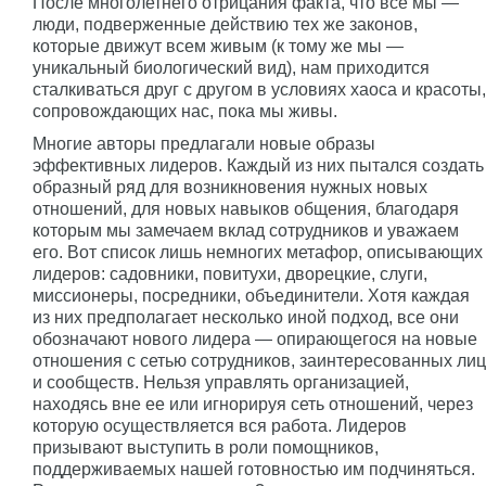
После многолетнего отрицания факта, что все мы —
люди, подверженные действию тех же законов,
которые движут всем живым (к тому же мы —
уникальный биологический вид), нам приходится
сталкиваться друг с другом в условиях хаоса и красоты,
сопровождающих нас, пока мы живы.
Многие авторы предлагали новые образы
эффективных лидеров. Каждый из них пытался создать
образный ряд для возникновения нужных новых
отношений, для новых навыков общения, благодаря
которым мы замечаем вклад сотрудников и уважаем
его. Вот список лишь немногих метафор, описывающих
лидеров: садовники, повитухи, дворецкие, слуги,
миссионеры, посредники, объединители. Хотя каждая
из них предполагает несколько иной подход, все они
обозначают нового лидера — опирающегося на новые
отношения с сетью сотрудников, заинтересованных лиц
и сообществ. Нельзя управлять организацией,
находясь вне ее или игнорируя сеть отношений, через
которую осуществляется вся работа. Лидеров
призывают выступить в роли помощников,
поддерживаемых нашей готовностью им подчиняться.