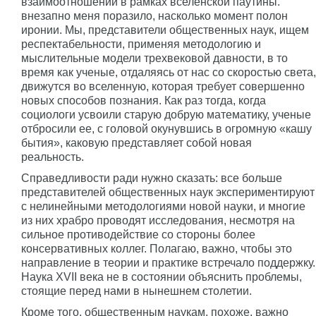
взаимоотношений в рамках вселенской паутины.
внезапно меня поразило, насколько момент полон
иронии. Мы, представители общественных наук, ищем
респектабельности, применяя методологию и
мыслительные модели трехвековой давности, в то
время как ученые, отдаляясь от нас со скоростью света,
движутся во вселенную, которая требует совершенно
новых способов познания. Как раз тогда, когда
социологи усвоили старую добрую математику, ученые
отбросили ее, с головой окунувшись в огромную «кашу
бытия», каковую представляет собой новая
реальность.
Справедливости ради нужно сказать: все больше
представителей общественных наук экспериментируют
с нелинейными методологиями новой науки, и многие
из них храбро проводят исследования, несмотря на
сильное противодействие со стороны более
консервативных коллег. Полагаю, важно, чтобы это
направление в теории и практике встречало поддержку.
Наука XVII века не в состоянии объяснить проблемы,
стоящие перед нами в нынешнем столетии.
Кроме того, общественным наукам, похоже, важно