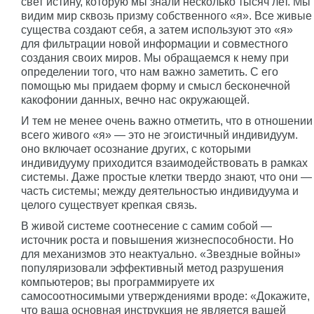
свет истину, которую мы знали несколько тысяч лет. Мы
видим мир сквозь призму собственного «я». Все живые
существа создают себя, а затем используют это «я»
для фильтрации новой информации и совместного
создания своих миров. Мы обращаемся к нему при
определении того, что нам важно заметить. С его
помощью мы придаем форму и смысл бесконечной
какофонии данных, вечно нас окружающей.
И тем не менее очень важно отметить, что в отношении
всего живого «я» — это не эгоистичный индивидуум.
оно включает осознание других, с которыми
индивидууму приходится взаимодействовать в рамках
системы. Даже простые клетки твердо знают, что они —
часть системы; между деятельностью индивидуума и
целого существует крепкая связь.
В живой системе соотнесение с самим собой —
источник роста и повышения жизнеспособности. Но
для механизмов это неактуально. «Звездные войны»
популяризовали эффективный метод разрушения
компьютеров; вы программируете их
самосоотносимыми утверждениями вроде: «Докажите,
что ваша основная инструкция не является вашей