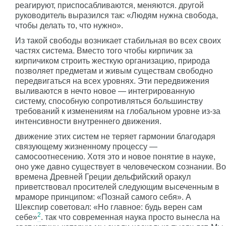
реагируют, приспосабливаются, меняются. другой
руководитель выразился так: «Людям нужна свобода,
чтобы делать то, что нужно».
Из такой свободы возникает стабильная во всех своих
частях система. Вместо того чтобы кирпичик за
кирпичиком строить жесткую организацию, природа
позволяет предметам и живым существам свободно
передвигаться на всех уровнях. Эти передвижения
выливаются в нечто новое — интегрированную
систему, способную сопротивляться большинству
требований к изменениям на глобальном уровне из-за
интенсивности внутреннего движения.
движение этих систем не теряет гармонии благодаря
связующему жизненному процессу —
самосоотнесению. Хотя это и новое понятие в науке,
оно уже давно существует в человеческом сознании. Во
времена Древней Греции дельфийский оракул
приветствовал просителей следующим высеченным в
мраморе принципом: «Познай самого себя». А
Шекспир советовал: «Но главное: будь верен сам
2
себе»
. так что современная наука просто вынесла на