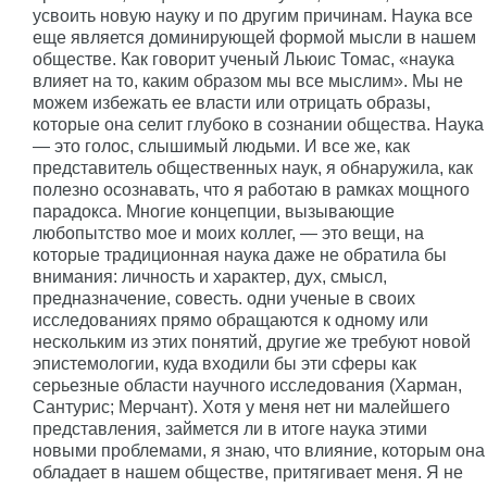
усвоить новую науку и по другим причинам. Наука все
еще является доминирующей формой мысли в нашем
обществе. Как говорит ученый Льюис Томас, «наука
влияет на то, каким образом мы все мыслим». Мы не
можем избежать ее власти или отрицать образы,
которые она селит глубоко в сознании общества. Наука
— это голос, слышимый людьми. И все же, как
представитель общественных наук, я обнаружила, как
полезно осознавать, что я работаю в рамках мощного
парадокса. Многие концепции, вызывающие
любопытство мое и моих коллег, — это вещи, на
которые традиционная наука даже не обратила бы
внимания: личность и характер, дух, смысл,
предназначение, совесть. одни ученые в своих
исследованиях прямо обращаются к одному или
нескольким из этих понятий, другие же требуют новой
эпистемологии, куда входили бы эти сферы как
серьезные области научного исследования (Харман,
Сантурис; Мерчант). Хотя у меня нет ни малейшего
представления, займется ли в итоге наука этими
новыми проблемами, я знаю, что влияние, которым она
обладает в нашем обществе, притягивает меня. Я не