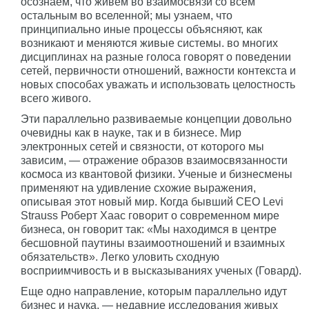
осознаем, что живем во взаимосвязи со всем
остальным во вселенной; мы узнаем, что
принципиально иные процессы объясняют, как
возникают и меняются живые системы. во многих
дисциплинах на разные голоса говорят о поведении
сетей, первичности отношений, важности контекста и
новых способах уважать и использовать целостность
всего живого.
Эти параллельно развиваемые концепции довольно
очевидны как в науке, так и в бизнесе. Мир
электронных сетей и связности, от которого мы
зависим, — отражение образов взаимосвязанности
космоса из квантовой физики. Ученые и бизнесмены
применяют на удивление схожие выражения,
описывая этот новый мир. Когда бывший CEO Levi
Strauss Роберт Хаас говорит о современном мире
бизнеса, он говорит так: «Мы находимся в центре
бесшовной паутины взаимоотношений и взаимных
обязательств». Легко уловить сходную
восприимчивость и в высказываниях ученых (Говард).
Еще одно направление, которым параллельно идут
бизнес и наука, — недавние исследования живых