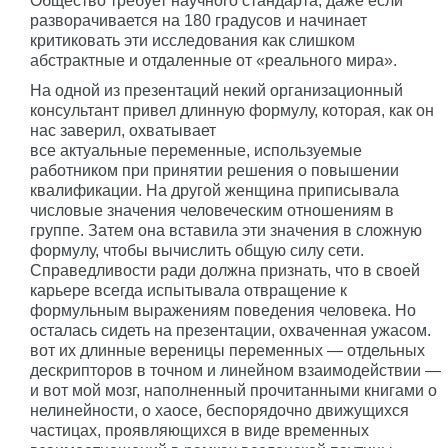
Общество требует научного стандарта, даже если
разворачивается на 180 градусов и начинает
критиковать эти исследования как слишком
абстрактные и отдаленные от «реального мира».
На одной из презентаций некий организационный
консультант привел длинную формулу, которая, как он
нас заверил, охватывает
все актуальные переменные, используемые
работником при принятии решения о повышении
квалификации. На другой женщина приписывала
числовые значения человеческим отношениям в
группе. Затем она вставила эти значения в сложную
формулу, чтобы вычислить общую силу сети.
Справедливости ради должна признать, что в своей
карьере всегда испытывала отвращение к
формульным выражениям поведения человека. Но
осталась сидеть на презентации, охваченная ужасом.
вот их длинные вереницы переменных — отдельных
дескрипторов в точном и линейном взаимодействии —
и вот мой мозг, наполненный прочитанными книгами о
нелинейности, о хаосе, беспорядочно движущихся
частицах, проявляющихся в виде временных