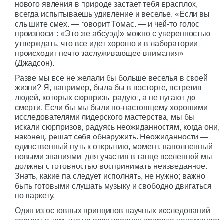
нового явления в природе застает тебя врасплох,
всегда испытываешь удивление и веселье. «Если вы
слышите смех, — говорит Томас, — и чей-то голос
произносит: «Это же абсурд!» можно с уверенностью
утверждать, что все идет хорошо и в лаборатории
происходит нечто заслуживающее внимания»
(Джадсон).
Разве мы все не желали бы больше веселья в своей
жизни? Я, например, была бы в восторге, встретив
людей, которых сюрпризы радуют, а не пугают до
смерти. Если бы мы были по-настоящему хорошими
исследователями лидерского мастерства, мы бы
искали сюрпризов, радуясь неожиданностям, когда они,
наконец, решат себя обнаружить. Неожиданности —
единственный путь к открытию, момент, наполненный
новыми знаниями. для участия в танце вселенной мы
должны с готовностью воспринимать неизведанное.
Знать, какие па следует исполнять, не нужно; важно
быть готовыми слушать музыку и свободно двигаться
по паркету.
Один из основных принципов научных исследований