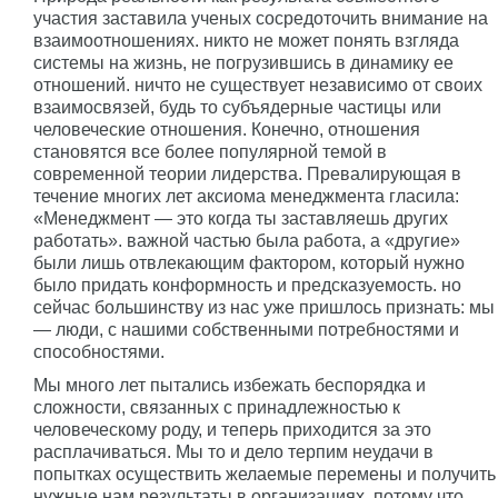
участия заставила ученых сосредоточить внимание на
взаимоотношениях. никто не может понять взгляда
системы на жизнь, не погрузившись в динамику ее
отношений. ничто не существует независимо от своих
взаимосвязей, будь то субъядерные частицы или
человеческие отношения. Конечно, отношения
становятся все более популярной темой в
современной теории лидерства. Превалирующая в
течение многих лет аксиома менеджмента гласила:
«Менеджмент — это когда ты заставляешь других
работать». важной частью была работа, а «другие»
были лишь отвлекающим фактором, который нужно
было придать конформность и предсказуемость. но
сейчас большинству из нас уже пришлось признать: мы
— люди, с нашими собственными потребностями и
способностями.
Мы много лет пытались избежать беспорядка и
сложности, связанных с принадлежностью к
человеческому роду, и теперь приходится за это
расплачиваться. Мы то и дело терпим неудачи в
попытках осуществить желаемые перемены и получить
нужные нам результаты в организациях, потому что