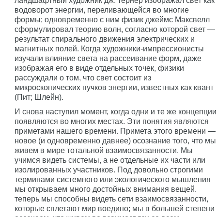
ландшафтный художник дж. тернер изображал свет как
водоворот энергии, переливающейся во многие
формы; одновременно с ним физик джеймс Максвелл
сформулировал теорию волн, согласно которой свет —
результат спирального движения электрических и
магнитных полей. Когда художники-импрессионисты
изучали влияние света на рассеивание форм, даже
изображая его в виде отдельных точек, физики
рассуждали о том, что свет состоит из
микроскопических пучков энергии, известных как квант
(Пит; Шлейн).
И снова наступил момент, когда одни и те же концепции
появляются во многих местах. Эти понятия являются
приметами нашего времени. Примета этого времени —
новое (и одновременно давнее) осознание того, что мы
живем в мире тотальной взаимосвязанности. Мы
учимся видеть системы, а не отдельные их части или
изолированных участников. Под довольно строгими
терминами системного или экологического мышления
мы открываем много достойных внимания вещей.
теперь мы способны видеть сети взаимосвязанности,
которые сплетают мир воедино; мы в большей степени