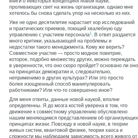
книги о некоторых концепциях новой науки,
проливающих свет на жизнь организации. однако мне
хотелось бы снова сделать упор на несколько из них.
Уже не одно десятилетие нарастает хор исследований
и практических приемов, поющий хвалебную оду
1
управлению с участием персонала
. В ответ раздается
много критики, указывающей на проблемы и
недостатки такого менеджмента. Кому же верить?
Совместное участие — просто модное поветрие,
которое, подобно множеству других, можно переждать
в уверенности, что оно скоро пройдет? основано ли оно
на принципах демократии и, следовательно,
неприменимо в других культурах? Или это просто
более изощренный способ манипулировать
работниками? Или что-то совершенно иное?
Для меня ответы, данные новой наукой, вполне
определенны. Я до мозга костей уверена в том, что
движение к совместному управлению обусловлено
нашим меняющимся представлением об организующих
принципах жизни. Повсюду в новой науке, в теории
живых систем, квантовой физике, теории хаоса и
сложности мы наблюдаем зависимость всего живого от