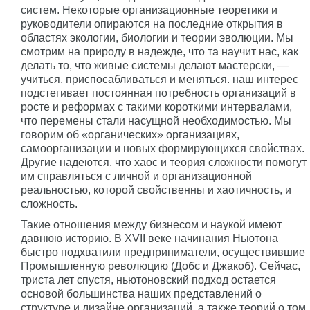
систем. Некоторые организационные теоретики и
руководители опираются на последние открытия в
областях экологии, биологии и теории эволюции. Мы
смотрим на природу в надежде, что та научит нас, как
делать то, что живые системы делают мастерски, —
учиться, приспосабливаться и меняться. наш интерес
подстегивает постоянная потребность организаций в
росте и реформах с такими короткими интервалами,
что перемены стали насущной необходимостью. Мы
говорим об «органических» организациях,
самоорганизации и новых формирующихся свойствах.
Другие надеются, что хаос и теория сложности помогут
им справляться с личной и организационной
реальностью, которой свойственны и хаотичность, и
сложность.
Такие отношения между бизнесом и наукой имеют
давнюю историю. В XVII веке начинания Ньютона
быстро подхватили предприниматели, осуществившие
Промышленную революцию (Добс и Джакоб). Сейчас,
триста лет спустя, ньютоновский подход остается
основой большинства наших представлений о
структуре и дизайне организаций, а также теорий о том,