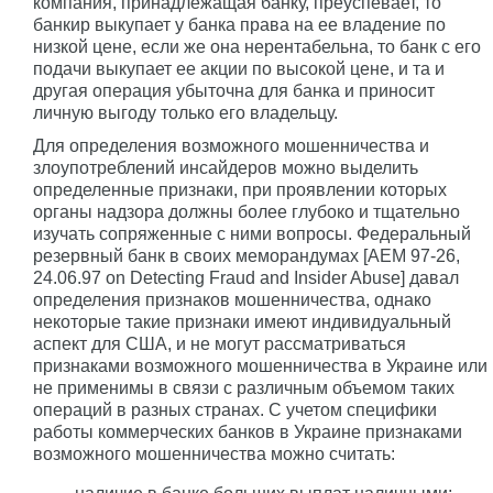
компания, принадлежащая банку, преуспевает, то
банкир выкупает у банка права на ее владение по
низкой цене, если же она нерентабельна, то банк с его
подачи выкупает ее акции по высокой цене, и та и
другая операция убыточна для банка и приносит
личную выгоду только его владельцу.
Для определения возможного мошенничества и
злоупотреблений инсайдеров можно выделить
определенные признаки, при проявлении которых
органы надзора должны более глубоко и тщательно
изучать сопряженные с ними вопросы. Федеральный
резервный банк в своих меморандумах [AEM 97-26,
24.06.97 on Detecting Fraud and Insider Abuse] давал
определения признаков мошенничества, однако
некоторые такие признаки имеют индивидуальный
аспект для США, и не могут рассматриваться
признаками возможного мошенничества в Украине или
не применимы в связи с различным объемом таких
операций в разных странах. С учетом специфики
работы коммерческих банков в Украине признаками
возможного мошенничества можно считать: