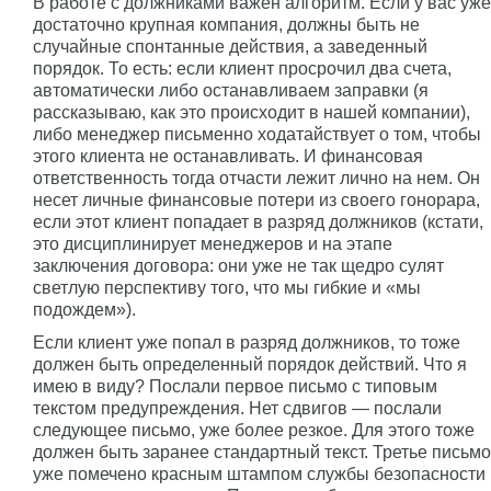
В работе с должниками важен алгоритм. Если у вас уже
достаточно крупная компания, должны быть не
случайные спонтанные действия, а заведенный
порядок. То есть: если клиент просрочил два счета,
автоматически либо останавливаем заправки (я
рассказываю, как это происходит в нашей компании),
либо менеджер письменно ходатайствует о том, чтобы
этого клиента не останавливать. И финансовая
ответственность тогда отчасти лежит лично на нем. Он
несет личные финансовые потери из своего гонорара,
если этот клиент попадает в разряд должников (кстати,
это дисциплинирует менеджеров и на этапе
заключения договора: они уже не так щедро сулят
светлую перспективу того, что мы гибкие и «мы
подождем»).
Если клиент уже попал в разряд должников, то тоже
должен быть определенный порядок действий. Что я
имею в виду? Послали первое письмо с типовым
текстом предупреждения. Нет сдвигов — послали
следующее письмо, уже более резкое. Для этого тоже
должен быть заранее стандартный текст. Третье письмо
уже помечено красным штампом службы безопасности