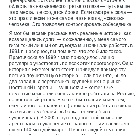
тренировка. Есть более простой способ: смотреть в
область так называемого третьего глаза — чуть выше
того места, где сходятся брови. Если смотреть сюда —
это практически то же самое, что и взгляд «сквозь»
человека. Это позволяет контролировать собеседника.
Я мог бы часами рассказывать реальные истории, как
возвращались долги — к сожалению, у меня самого
гигантский личный опыт, когда мы начинали работать в
1991 г., наверное, вы помните, что это было такое.
Практически до 1999 г. мне приходилось лично
регулярно участвовать во всех этих переговорах. Одна
история с Fixemer чего стоит! Приведу в пример эту
весьма поучительную историю. Если помните, было
два западных перевозчика, крупнейших на рынке
Восточной Европы — Willi Betz и Fixemer. Обе
немецкие компании очень активно работали на Россию,
на восточный рынок. Fixemer был нашим клиентом,
очень много заправлялся (в компании работало около
тысячи автомобилей, выборка топлива была
чудовищная). В 2002 г. руководство этой компании
арестовали за уклонение от налогов — им насчитали
около 140 млн дойчмарок. Первых людей компании —