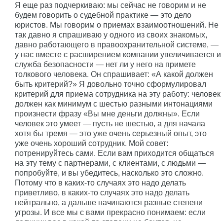
Я еще раз подчеркиваю: мы сейчас не говорим и не
будем говорить о судебной практике — это дело
юристов. Мы говорим о приемах взаимоотношений. Не
так давно я спрашиваю у одного из своих знакомых,
давно работающего в правоохранительной системе, —
у нас вместе с расширением компании увеличивается и
служба безопасности — нет ли у него на примете
толкового человека. Он спрашивает: «А какой должен
быть критерий?» Я довольно точно сформулировал
критерий для приема сотрудника на эту работу: человек
должен как минимум с шестью разными интонациями
произнести фразу «Вы мне деньги должны». Если
человек это умеет — пусть не шестью, а для начала
хотя бы тремя — это уже очень серьезный опыт, это
уже очень хороший сотрудник. Мой совет:
потренируйтесь сами. Если вам приходится общаться
на эту тему с партнерами, с клиентами, с людьми —
попробуйте, и вы убедитесь, насколько это сложно.
Потому что в каких-то случаях это надо делать
приветливо, в каких-то случаях это надо делать
нейтрально, а дальше начинаются разные степени
угрозы. И все мы с вами прекрасно понимаем: если