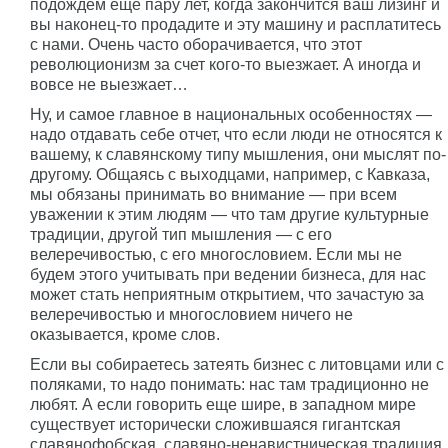
подождем еще пару лет, когда закончится ваш лизинг и
вы наконец-то продадите и эту машину и расплатитесь
с нами. Очень часто оборачивается, что этот
революционизм за счет кого-то выезжает. А иногда и
вовсе не выезжает…
Ну, и самое главное в национальных особенностях —
надо отдавать себе отчет, что если люди не относятся к
вашему, к славянскому типу мышления, они мыслят по-
другому. Общаясь с выходцами, например, с Кавказа,
мы обязаны принимать во внимание — при всем
уважении к этим людям — что там другие культурные
традиции, другой тип мышления — с его
велеречивостью, с его многословием. Если мы не
будем этого учитывать при ведении бизнеса, для нас
может стать неприятным открытием, что зачастую за
велеречивостью и многословием ничего не
оказывается, кроме слов.
Если вы собираетесь затеять бизнес с литовцами или с
поляками, то надо понимать: нас там традиционно не
любят. А если говорить еще шире, в западном мире
существует исторически сложившаяся гигантская
славянофобская, славяно-ненавистническая традиция.