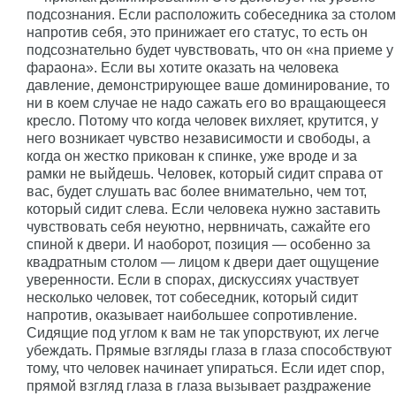
подсознания. Если расположить собеседника за столом
напротив себя, это принижает его статус, то есть он
подсознательно будет чувствовать, что он «на приеме у
фараона». Если вы хотите оказать на человека
давление, демонстрирующее ваше доминирование, то
ни в коем случае не надо сажать его во вращающееся
кресло. Потому что когда человек вихляет, крутится, у
него возникает чувство независимости и свободы, а
когда он жестко прикован к спинке, уже вроде и за
рамки не выйдешь. Человек, который сидит справа от
вас, будет слушать вас более внимательно, чем тот,
который сидит слева. Если человека нужно заставить
чувствовать себя неуютно, нервничать, сажайте его
спиной к двери. И наоборот, позиция — особенно за
квадратным столом — лицом к двери дает ощущение
уверенности. Если в спорах, дискуссиях участвует
несколько человек, тот собеседник, который сидит
напротив, оказывает наибольшее сопротивление.
Сидящие под углом к вам не так упорствуют, их легче
убеждать. Прямые взгляды глаза в глаза способствуют
тому, что человек начинает упираться. Если идет спор,
прямой взгляд глаза в глаза вызывает раздражение