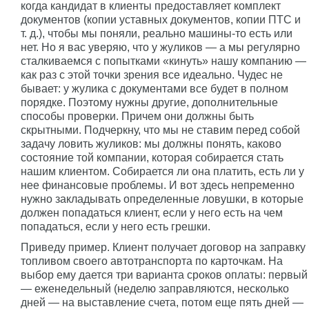
когда кандидат в клиенты предоставляет комплект
документов (копии уставных документов, копии ПТС и
т. д.), чтобы мы поняли, реально машины-то есть или
нет. Но я вас уверяю, что у жуликов — а мы регулярно
сталкиваемся с попытками «кинуть» нашу компанию —
как раз с этой точки зрения все идеально. Чудес не
бывает: у жулика с документами все будет в полном
порядке. Поэтому нужны другие, дополнительные
способы проверки. Причем они должны быть
скрытными. Подчеркну, что мы не ставим перед собой
задачу ловить жуликов: мы должны понять, каково
состояние той компании, которая собирается стать
нашим клиентом. Собирается ли она платить, есть ли у
нее финансовые проблемы. И вот здесь непременно
нужно закладывать определенные ловушки, в которые
должен попадаться клиент, если у него есть на чем
попадаться, если у него есть грешки.
Приведу пример. Клиент получает договор на заправку
топливом своего автотранспорта по карточкам. На
выбор ему дается три варианта сроков оплаты: первый
— еженедельный (неделю заправляются, несколько
дней — на выставление счета, потом еще пять дней —