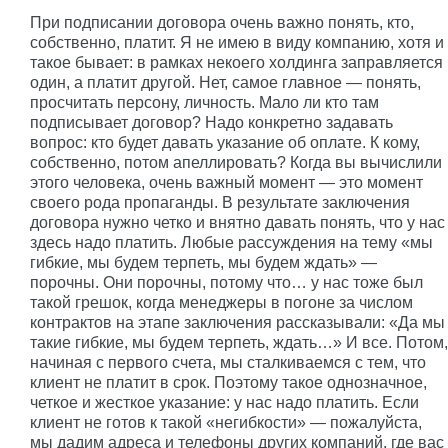
При подписании договора очень важно понять, кто,
собственно, платит. Я не имею в виду компанию, хотя и
такое бывает: в рамках некоего холдинга заправляется
один, а платит другой. Нет, самое главное — понять,
просчитать персону, личность. Мало ли кто там
подписывает договор? Надо конкретно задавать
вопрос: кто будет давать указание об оплате. К кому,
собственно, потом апеллировать? Когда вы вычислили
этого человека, очень важный момент — это момент
своего рода пропаганды. В результате заключения
договора нужно четко и внятно давать понять, что у нас
здесь надо платить. Любые рассуждения на тему «мы
гибкие, мы будем терпеть, мы будем ждать» —
порочны. Они порочны, потому что… у нас тоже был
такой грешок, когда менеджеры в погоне за числом
контрактов на этапе заключения рассказывали: «Да мы
такие гибкие, мы будем терпеть, ждать…» И все. Потом,
начиная с первого счета, мы сталкиваемся с тем, что
клиент не платит в срок. Поэтому такое однозначное,
четкое и жесткое указание: у нас надо платить. Если
клиент не готов к такой «негибкости» — пожалуйста,
мы дадим адреса и телефоны других компаний, где вас