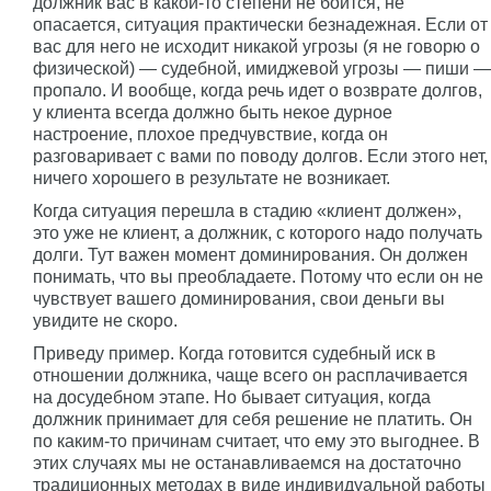
должник вас в какой-то степени не боится, не
опасается, ситуация практически безнадежная. Если от
вас для него не исходит никакой угрозы (я не говорю о
физической) — судебной, имиджевой угрозы — пиши —
пропало. И вообще, когда речь идет о возврате долгов,
у клиента всегда должно быть некое дурное
настроение, плохое предчувствие, когда он
разговаривает с вами по поводу долгов. Если этого нет,
ничего хорошего в результате не возникает.
Когда ситуация перешла в стадию «клиент должен»,
это уже не клиент, а должник, с которого надо получать
долги. Тут важен момент доминирования. Он должен
понимать, что вы преобладаете. Потому что если он не
чувствует вашего доминирования, свои деньги вы
увидите не скоро.
Приведу пример. Когда готовится судебный иск в
отношении должника, чаще всего он расплачивается
на досудебном этапе. Но бывает ситуация, когда
должник принимает для себя решение не платить. Он
по каким-то причинам считает, что ему это выгоднее. В
этих случаях мы не останавливаемся на достаточно
традиционных методах в виде индивидуальной работы