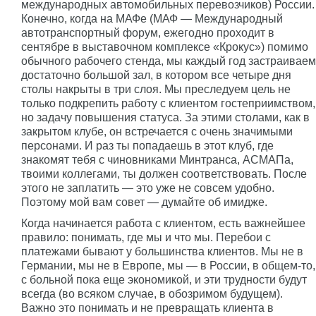
международных автомобильных перевозчиков) России.
Конечно, когда на МАФе (МАФ — Международный
автотранспортный форум, ежегодно проходит в
сентябре в выставочном комплексе «Крокус») помимо
обычного рабочего стенда, мы каждый год застраиваем
достаточно большой зал, в котором все четыре дня
столы накрыты в три слоя. Мы преследуем цель не
только подкрепить работу с клиентом гостеприимством,
но задачу повышения статуса. За этими столами, как в
закрытом клубе, он встречается с очень значимыми
персонами. И раз ты попадаешь в этот клуб, где
знакомят тебя с чиновниками Минтранса, АСМАПа,
твоими коллегами, ты должен соответствовать. После
этого не заплатить — это уже не совсем удобно.
Поэтому мой вам совет — думайте об имидже.
Когда начинается работа с клиентом, есть важнейшее
правило: понимать, где мы и что мы. Перебои с
платежами бывают у большинства клиентов. Мы не в
Германии, мы не в Европе, мы — в России, в общем-то,
с больной пока еще экономикой, и эти трудности будут
всегда (во всяком случае, в обозримом будущем).
Важно это понимать и не превращать клиента в