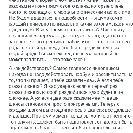
чиновников с ворами, но чиновник живет также по
законам и «понятиям» своего клана, которые очень
часто не совпадают с морально-этическими аспектами.
Не будем вдаваться в подробности — я думаю, что
каждый примерно понимает, по каким законам, как и что
существует. В чем элемент этого закона? Чиновнику
позвонили «сверху» — да, это уже закон, один из его
законов. Закон престижа, паблисити — это тоже своего
рода закон. Когда неудобно быть среди успешных
людей вроде бы «конем педальным», который не
может заплатить — это тоже закон.
А как действовать? Самое главное: с чиновником
никогда не надо действовать наобум и рассчитывать на
то, что ты пришел, и тебе сказали «да». А если тебе
сказали «нет»? Я вас уверяю: если в первый раз
сказали «нет», второй раз добиться «да» будет еще
сложнее. А уж если два раза сказали «нет», ваши
шансы становятся просто призрачными. Теперь с
каждым шагом вы отодвигаетесь в шансах все дальше
и дальше. Поэтому момент, когда вы хотите от него что-
то получить, должен быть подготовлен, он должен быть
тщательно выбран — с тем, чтобы не проколоться с