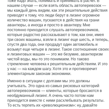
тоже надо знать, понимать и принимать в расчет. В
нашем случае — если взять область автоперевозок —
мы каждый день видим, как эти решительные действия
приводят к тому, что люди берут в лизинг огромное
количество машин, пускаются в действия на грани
авантюры, а иногда и просто в авантюру. Мне
постоянно приходится слушать автоперевозчиков,
которые радостно рассказывают о том, как они, имея
три своих машины, взяли в лизинг еще шесть, и теперь,
спустя два года, они продадут один автомобиль и
возьмут еще четыре в лизинг. Такое соотношение своих
и лизинговых машин — это же безумие, авантюризм
чистой воды, мы-то это понимаем. Но таково
стремление человека к решительным действиям. И это
у нас — на каждом шагу. Хотя это и противоречит
элементарным законам экономики.
Именно в ситуации с долгами мы это должны
учитывать. Это одна из самых рисковых категорий
автоперевозчиков — клиенты, которые бросаются в
необдуманный лизинг. А очень часто потом нам
приходится вместе с ними расхлебывать результаты.
То есть терпеть их «революционизм»: ну, давайте