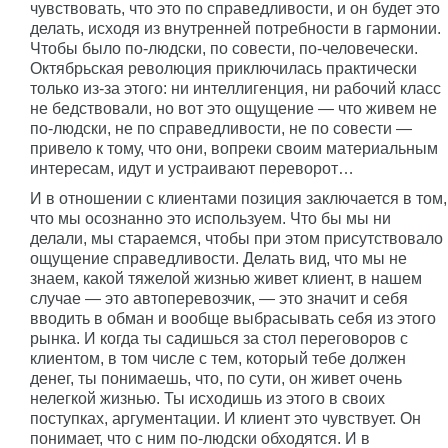
чувствовать, что это по справедливости, и он будет это
делать, исходя из внутренней потребности в гармонии.
Чтобы было по-людски, по совести, по-человечески.
Октябрьская революция приключилась практически
только из-за этого: ни интеллигенция, ни рабочий класс
не бедствовали, но вот это ощущение — что живем не
по-людски, не по справедливости, не по совести —
привело к тому, что они, вопреки своим материальным
интересам, идут и устраивают переворот…
И в отношении с клиентами позиция заключается в том,
что мы осознанно это используем. Что бы мы ни
делали, мы стараемся, чтобы при этом присутствовало
ощущение справедливости. Делать вид, что мы не
знаем, какой тяжелой жизнью живет клиент, в нашем
случае — это автоперевозчик, — это значит и себя
вводить в обман и вообще выбрасывать себя из этого
рынка. И когда ты садишься за стол переговоров с
клиентом, в том числе с тем, который тебе должен
денег, ты понимаешь, что, по сути, он живет очень
нелегкой жизнью. Ты исходишь из этого в своих
поступках, аргументации. И клиент это чувствует. Он
понимает, что с ним по-людски обходятся. И в