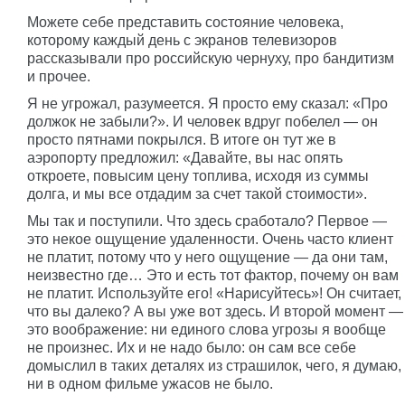
Можете себе представить состояние человека,
которому каждый день с экранов телевизоров
рассказывали про российскую чернуху, про бандитизм
и прочее.
Я не угрожал, разумеется. Я просто ему сказал: «Про
должок не забыли?». И человек вдруг побелел — он
просто пятнами покрылся. В итоге он тут же в
аэропорту предложил: «Давайте, вы нас опять
откроете, повысим цену топлива, исходя из суммы
долга, и мы все отдадим за счет такой стоимости».
Мы так и поступили. Что здесь сработало? Первое —
это некое ощущение удаленности. Очень часто клиент
не платит, потому что у него ощущение — да они там,
неизвестно где… Это и есть тот фактор, почему он вам
не платит. Используйте его! «Нарисуйтесь»! Он считает,
что вы далеко? А вы уже вот здесь. И второй момент —
это воображение: ни единого слова угрозы я вообще
не произнес. Их и не надо было: он сам все себе
домыслил в таких деталях из страшилок, чего, я думаю,
ни в одном фильме ужасов не было.