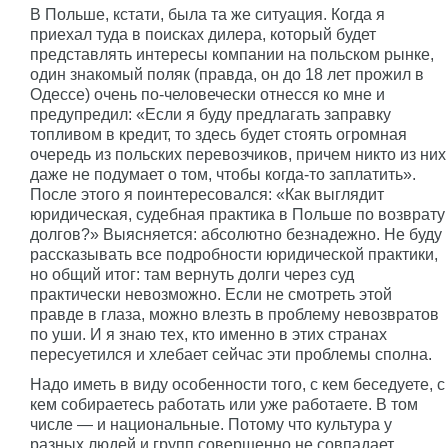
В Польше, кстати, была та же ситуация. Когда я
приехал туда в поисках дилера, который будет
представлять интересы компании на польском рынке,
один знакомый поляк (правда, он до 18 лет прожил в
Одессе) очень по-человечески отнесся ко мне и
предупредил: «Если я буду предлагать заправку
топливом в кредит, то здесь будет стоять огромная
очередь из польских перевозчиков, причем никто из них
даже не подумает о том, чтобы когда-то заплатить».
После этого я поинтересовался: «Как выглядит
юридическая, судебная практика в Польше по возврату
долгов?» Выясняется: абсолютно безнадежно. Не буду
рассказывать все подробности юридической практики,
но общий итог: там вернуть долги через суд
практически невозможно. Если не смотреть этой
правде в глаза, можно влезть в проблему невозвратов
по уши. И я знаю тех, кто именно в этих странах
пересуетился и хлебает сейчас эти проблемы сполна.
Надо иметь в виду особенности того, с кем беседуете, с
кем собираетесь работать или уже работаете. В том
числе — и национальные. Потому что культура у
разных людей и групп совершенно не совпадает.