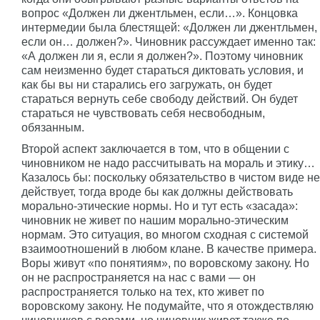
вопрос «Должен ли джентльмен, если…». Концовка
интермедии была блестящей: «Должен ли джентльмен,
если он… должен?». Чиновник рассуждает именно так:
«А должен ли я, если я должен?». Поэтому чиновник
сам неизменно будет стараться диктовать условия, и
как бы вы ни старались его загружать, он будет
стараться вернуть себе свободу действий. Он будет
стараться не чувствовать себя несвободным,
обязанным.
Второй аспект заключается в том, что в общении с
чиновником не надо рассчитывать на мораль и этику…
Казалось бы: поскольку обязательство в чистом виде не
действует, тогда вроде бы как должны действовать
морально-этические нормы. Но и тут есть «засада»:
чиновник не живет по нашим морально-этическим
нормам. Это ситуация, во многом сходная с системой
взаимоотношений в любом клане. В качестве примера.
Воры живут «по понятиям», по воровскому закону. Но
он не распространяется на нас с вами — он
распространяется только на тех, кто живет по
воровскому закону. Не подумайте, что я отождествляю