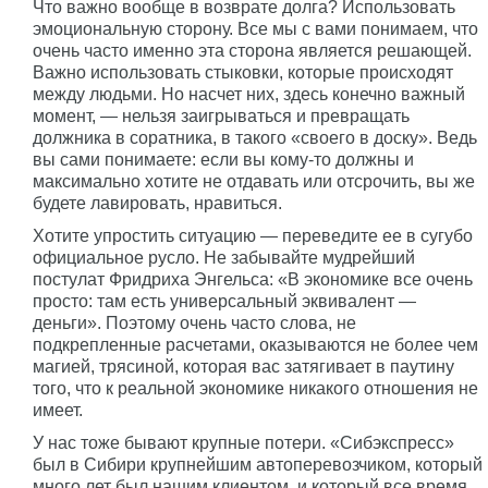
Что важно вообще в возврате долга? Использовать
эмоциональную сторону. Все мы с вами понимаем, что
очень часто именно эта сторона является решающей.
Важно использовать стыковки, которые происходят
между людьми. Но насчет них, здесь конечно важный
момент, — нельзя заигрываться и превращать
должника в соратника, в такого «своего в доску». Ведь
вы сами понимаете: если вы кому-то должны и
максимально хотите не отдавать или отсрочить, вы же
будете лавировать, нравиться.
Хотите упростить ситуацию — переведите ее в сугубо
официальное русло. Не забывайте мудрейший
постулат Фридриха Энгельса: «В экономике все очень
просто: там есть универсальный эквивалент —
деньги». Поэтому очень часто слова, не
подкрепленные расчетами, оказываются не более чем
магией, трясиной, которая вас затягивает в паутину
того, что к реальной экономике никакого отношения не
имеет.
У нас тоже бывают крупные потери. «Сибэкспресс»
был в Сибири крупнейшим автоперевозчиком, который
много лет был нашим клиентом, и который все время