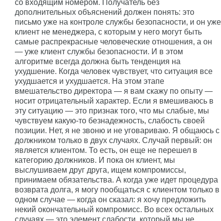
со входящим номером. Получатель без
дополнительных объяснений должен понять: это
письмо уже на контроле службы безопасности, и он уже
клиент не менеджера, с которым у него могут быть
самые распрекрасные человеческие отношения, а он
— уже клиент службы безопасности. И в этом
алгоритме всегда должна быть тенденция на
ухудшение. Когда человек чувствует, что ситуация все
ухудшается и ухудшается. На этом этапе
вмешательство директора — я вам скажу по опыту —
носит отрицательный характер. Если я вмешиваюсь в
эту ситуацию — это признак того, что мы слабые, мы
чувствуем какую-то безнадежность, слабость своей
позиции. Нет, я не звоню и не уговариваю. Я общаюсь с
должником только в двух случаях. Случай первый: он
является клиентом. То есть, он еще не перешел в
категорию должников. И пока он клиент, мы
выслушиваем друг друга, ищем компромиссы,
принимаем обязательства. А когда уже идет процедура
возврата долга, я могу пообщаться с клиентом только в
одном случае — когда он сказал: я хочу предложить
некий окончательный компромисс. Во всех остальных
случаях — это элемент слабости, который мы не