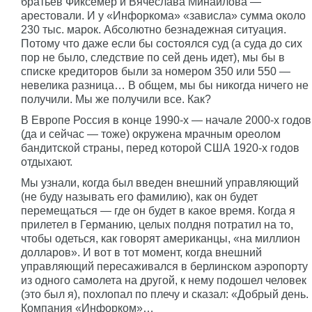
братьев Фиксемер и Вячеслава Минайлова —
арестовали. И у «Инфоркома» «зависла» сумма около
230 тыс. марок. Абсолютно безнадежная ситуация.
Потому что даже если бы состоялся суд (а суда до сих
пор не было, следствие по сей день идет), мы бы в
списке кредиторов были за номером 350 или 550 —
невелика разница… В общем, мы бы никогда ничего не
получили. Мы же получили все. Как?
В Европе Россия в конце 1990-х — начале 2000-х годов
(да и сейчас — тоже) окружена мрачным ореолом
бандитской страны, перед которой США 1920-х годов
отдыхают.
Мы узнали, когда был введен внешний управляющий
(не буду называть его фамилию), как он будет
перемещаться — где он будет в какое время. Когда я
прилетел в Германию, целых полдня потратил на то,
чтобы одеться, как говорят американцы, «на миллион
долларов». И вот в тот момент, когда внешний
управляющий пересаживался в берлинском аэропорту
из одного самолета на другой, к нему подошел человек
(это был я), похлопал по плечу и сказал: «Добрый день.
Компания «Инфорком»…