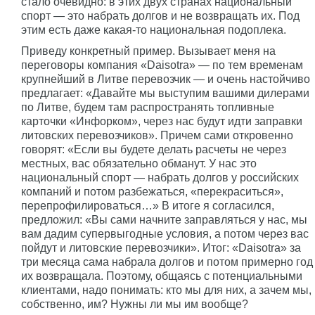
стало очевидно: в этих двух странах национальный
спорт — это набрать долгов и не возвращать их. Под
этим есть даже какая-то национальная подоплека.
Приведу конкретный пример. Вызывает меня на
переговоры компания «Daisotra» — по тем временам
крупнейший в Литве перевозчик — и очень настойчиво
предлагает: «Давайте мы выступим вашими дилерами
по Литве, будем там распространять топливные
карточки «Инфорком», через нас будут идти заправки
литовских перевозчиков». Причем сами откровенно
говорят: «Если вы будете делать расчеты не через
местных, вас обязательно обманут. У нас это
национальный спорт — набрать долгов у российских
компаний и потом разбежаться, «перекраситься»,
перепрофилироваться…» В итоге я согласился,
предложил: «Вы сами начните заправляться у нас, мы
вам дадим супервыгодные условия, а потом через вас
пойдут и литовские перевозчики». Итог: «Daisotra» за
три месяца сама набрала долгов и потом примерно год
их возвращала. Поэтому, общаясь с потенциальными
клиентами, надо понимать: кто мы для них, а зачем мы,
собственно, им? Нужны ли мы им вообще?