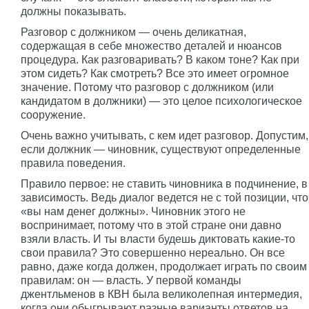
должны показывать.
Разговор с должником — очень деликатная,
содержащая в себе множество деталей и нюансов
процедура. Как разговаривать? В каком тоне? Как при
этом сидеть? Как смотреть? Все это имеет огромное
значение. Потому что разговор с должником (или
кандидатом в должники) — это целое психологическое
сооружение.
Очень важно учитывать, с кем идет разговор. Допустим,
если должник — чиновник, существуют определенные
правила поведения.
Правило первое: не ставить чиновника в подчинение, в
зависимость. Ведь диалог ведется не с той позиции, что
«вы нам денег должны». Чиновник этого не
воспринимает, потому что в этой стране они давно
взяли власть. И ты власти будешь диктовать какие-то
свои правила? Это совершенно нереально. Он все
равно, даже когда должен, продолжает играть по своим
правилам: он — власть. У первой команды
джентльменов в КВН была великолепная интермедия,
когда они обыгрывают разные варианты ответов на