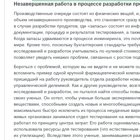
Незавершенная работа в процессе разработки пр
Производственные очереди состоят из физических вещей, и, 
объем незавершенного производства, это становится сразу 
в случае разработки продуктов, где «запасы» состоят из ин
документации, процедур и результатов тестирования, а такж
Когда запасы удваиваются в процессе инжиниринга, это поч
мире. Кроме того, поскольку бухгалтерские стандарты требу
исследований и разработок учитывались по нулевой стоимос
позволяет увидеть никаких проблем, связанных с ростом по
Бороться с проблемой, которую вы не видите и не можете о
вспомнить пример одной крупной фармацевтической компани
пришедший на работу руководитель отдела разработки новых
управленческой дилеммой. Как и другие руководители, воз
исследований и разработок, он пытался найти способы пов
своих ученых. Он хотел, чтобы ученые больше эксперимент
веществами, способными создать новые и многообещающие 
максимально быстро исключить из процесса неудачные вар
живых организмах занимался отдел тестирования на животн
работал по принципу центра затрат. Его работа оценивалас
использовала ресурсы для тестирования (что естественным
их утилизации). Вследствие этого ученые, занимавшиеся ра