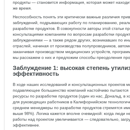
продукты — становится информация, которая может находить
же время.
Неспособность понять эти критически важные различия прив
заблуждений, подрывающих работу по планированию, реали
разработке продуктов. В совокупности авторы этой статьи п
консультациями компаниям по вопросам разработки продукто
заблуждениями — а также рядом других, возникавших по и
отраслей, начиная от производства полупроводников, автом
заканчивая производством медицинских устройств, программ
мы расскажем о них и предложим способы преодоления про
Заблуждение 1: высокая степень утил
эффективность
В ходе наших исследований и консультационных проектов м
подавляющее большинство компаний настойчиво пытаются в
ресурсы по разработке продуктов (один из нас, Дональд, в 
для руководящих работников в Калифорнийском технологиче
среднем менеджеры по разработке продуктов стремятся им
выше 98%). Логика кажется вполне очевидной: когда люди н
работы над проектом увеличивается — следовательно, загр
эффективнее.