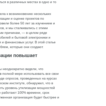
ся в различных местах в одно и то
ела к возникновению нескольких
зации и оценке проектов по
ровели более 50 лет за изучением и
в, и мы сталкивались с этими
ным причинам, — в целом ряде
обилей и бытовой электроники и
 и финансовых услуг. В этой статье
блем, которые они создают.
изации повышает
ы неоднократно видели, что
 полной мере использовать все свои
ходе опросов, проведенных на курсах
ском институте, обнаружил, что в
еть уровень утилизации мощностей
е работают 100% времени, срок
уженная организация будет быстрее и