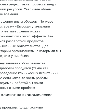
очно редко. Такие процессы ведут
ции ресурсов. Увеличьте объем
ше времени.
вершенно иным образом. По мере
м. врезку «Высокая утилизация
для ее завершения может
онимает суть этого эффекта. Как
ся разработкой продуктов,
авышенные обязательства. Для
оторым организациям, с которыми мы
, чем у них было.
редставляет собой результат
работки продуктов (такие как
роведение клинических испытаний)
 если какая-то часть работы
казуемой работой вы почти
анных с ними проблем.
 влияют на экономические
 проектов. Когда частично