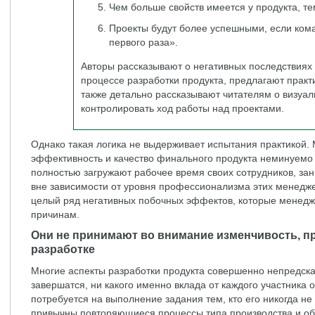
Чем больше свойств имеется у продукта, т
Проекты будут более успешными, если ком
первого раза».
Авторы рассказывают о негативных последствиях
процессе разработки продукта, предлагают практ
также детально рассказывают читателям о визу
контролировать ход работы над проектами.
Однако такая логика не выдерживает испытания практикой. М
эффективность и качество финального продукта неминуемо
полностью загружают рабочее время своих сотрудников, за
вне зависимости от уровня профессионализма этих менедже
целый ряд негативных побочных эффектов, которые менед
причинам.
Они не принимают во внимание изменчивость, п
разработке
Многие аспекты разработки продукта совершенно непредска
завершатся, ни какого именно вклада от каждого участника 
потребуется на выполнение задания тем, кто его никогда н
привычны повторяющиеся процессы типа производства и обр