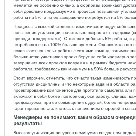
меняется не особенно сильно, а сюрпризы возникают достат
себя довольно предсказуемо в процессе повышения утилиза
работы на 5%, и на ее завершение потребуется на 5% боль
Процессы с высокой степенью изменчивости ведут себя со
повышения утилизации значительно возрастают задержки (с
приводит к задержкам»). Стоит вам добавить 5% работы, и 
потребоваться на 100% больше времени. Однако мало кто п
показывает наш опыт работы с сотнями команд, занимающих
большинство участников проект берут на себя чрезмерно з
завершения всех проектов вовремя и в рамках бюджета нек
работали, требовалось как минимум на 50% больше ресурсов
Стоит, впрочем, отметить, что отчасти такая изменчивость п
отсутствия дисциплины и что некоторые задачи в области раз
проектирование компонентов для прототипа самолета или п
включают в себя более повторяющуюся работу. Однако, даже
предсказуема, при ее совмещении с другой, более непредс
гарантированно столкнетесь с появлением очередей и связ
Менеджеры не понимают, каким образом очереди
результаты
Высокая утилизация ресурсов неминуемо создает очередь из