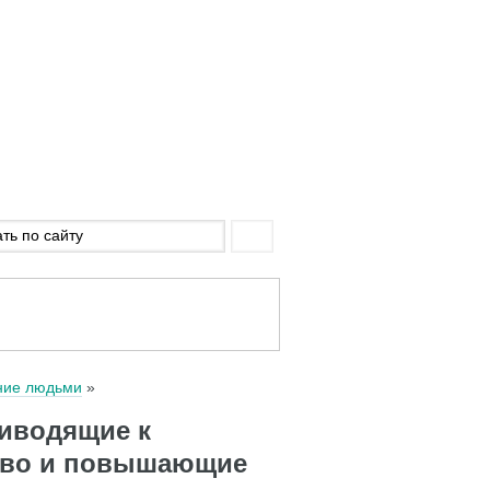
ние людьми
риводящие к
тво и повышающие