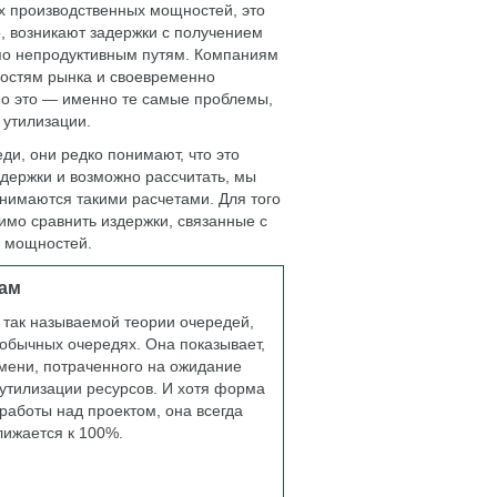
х производственных мощностей, это
, возникают задержки с получением
по непродуктивным путям. Компаниям
остям рынка и своевременно
 но это — именно те самые проблемы,
утилизации.
ди, они редко понимают, что это
здержки и возможно рассчитать, мы
нимаются такими расчетами. Для того
мо сравнить издержки, связанные с
й мощностей.
кам
 так называемой теории очередей,
обычных очередях. Она показывает,
емени, потраченного на ожидание
 утилизации ресурсов. И хотя форма
работы над проектом, она всегда
лижается к 100%.