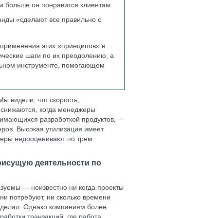
ем больше он понравится клиентам.
анды «сделают все правильно с
 применения этих «принципов» в
ические шаги по их преодолению, а
альном инструменте, помогающем
ы видели, что скорость,
 снижаются, когда менеджеры
нимающихся разработкой продуктов, —
ров. Высокая утилизация имеет
жеры недооценивают по трем
рисущую деятельности по
зуемы — неизвестно ни когда проекты
они потребуют, ни сколько времени
е делал. Однако компаниям более
аботки транзакций, где работа