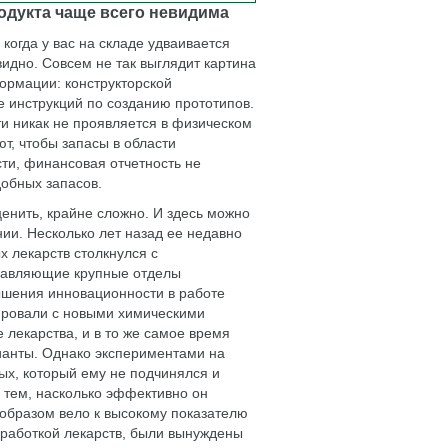
одукта чаще всего невидима
когда у вас на складе удваивается
видно. Совсем не так выглядит картина
формации: конструкторской
е инструкций по созданию прототипов.
ти никак не проявляется в физическом
ют, чтобы запасы в области
ти, финансовая отчетность не
добных запасов.
ценить, крайне сложно. И здесь можно
и. Несколько лет назад ее недавно
 лекарств столкнулся с
главляющие крупные отделы
ышения инновационности в работе
ировали с новыми химическими
лекарства, и в то же самое время
ианты. Однако экспериментами на
ых, который ему не подчинялся и
ь тем, насколько эффективно он
 образом вело к высокому показателю
зработкой лекарств, были вынуждены