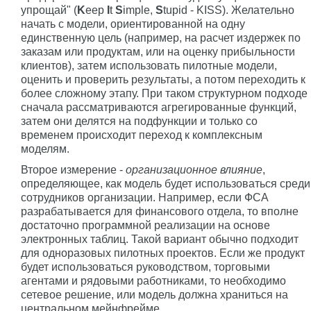
упрощай" (
K
eep
I
t
S
imple,
S
tupid - KISS). Желательно
начать с модели, ориентированной на одну
единственную цель (например, на расчет издержек по
заказам или продуктам, или на оценку прибыльности
клиентов), затем использовать пилотные модели,
оценить и проверить результаты, а потом переходить к
более сложному этапу. При таком структурном подходе
сначала рассматриваются агрегированные функций,
затем они делятся на подфункции и только со
временем происходит переход к комплексным
моделям.
Второе измерение -
организационное влияние
,
определяющее, как модель будет использоваться среди
сотрудников организации. Например, если ФСА
разрабатывается для финансового отдела, то вполне
достаточно программной реализации на основе
электронных таблиц. Такой вариант обычно подходит
для одноразовых пилотных проектов. Если же продукт
будет использоваться руководством, торговыми
агентами и рядовыми работниками, то необходимо
сетевое решение, или модель должна храниться на
центральном мейнфрейме.