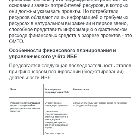
основании заявок потребителей ресурсов, в которых
они должны указывать проекты. Но потребители
ресурсов обладают лишь информацией о требуемых
ресурсах в натуральном выражении и первое звено,
способное представить информацию о фактическом
расходе финансовых средств в разрезе проектов - это
ОМТО.
Особенности финансового планирования и
управленческого учёта ИБЕ
Предлагается следующая последовательность этапов
при финансовом планировании (бюджетировании)
деятельности ИБЕ.
Этап
Участвующие
Комментарии
подразделения ИБЕ
Разработка
календарного
Ответственные –
Исполнители получают список работ по проектам
плана
мероприятий по
менеджеры проектов.
на бюджетный период.
реализации инновационных
проектов
Начальники
специализированных
структур совместно с
менеджерами
утверждают график
работ на бюджетный
период.
Спорные вопросы