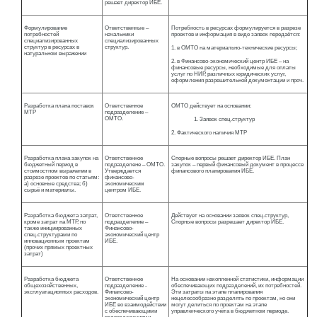
решает директор ИБЕ.
Формулирование
Ответственные –
Потребность в ресурсах формулируется в разрезе
потребностей
начальники
проектов и информация в виде заявок передаётся:
специализированных
специализированных
структур в ресурсах в
структур.
1. в ОМТО на материально-технические ресурсы;
натуральном выражении
2. в Финансово-экономический центр ИБЕ – на
финансовые ресурсы, необходимые для оплаты
услуг по НИР, различных юридических услуг,
оформления разрешительной документации и проч.
Разработка плана поставок
Ответственное
ОМТО действует на основании:
МТР
подразделение –
ОМТО.
Заявок спец.структур
2. Фактического наличия МТР
Разработка плана закупок на
Ответственное
Спорные вопросы решает директор ИБЕ. План
бюджетный период в
подразделене – ОМТО.
закупок – первый финансовый документ в процессе
стоимостном выражении в
Утверждается
финансового планирования ИБЕ.
разрезе проектов по статьям:
финансово-
а) основные средства; б)
экономическим
сырьё и материалы.
центром ИБЕ.
Разработка бюджета затрат,
Ответственное
Действует на основании заявок спец.структур,
кроме затрат на МТР, но
подразделение –
Спорные вопросы разрешает директор ИБЕ.
также инициированных
Финансово-
спец.структурами по
экономический центр
инновационным проектам
ИБЕ.
(прочих прямых проектных
затрат)
Разработка бюджета
Ответственное
На основании накопленной статистики, информации
общехозяйственных,
подразделение -
обеспечивающих подразделений, их потребностей.
эксплуатационных расходов.
Финансово-
Эти затраты на этапе планирования
экономический центр
нецелесообразно разделять по проектам, но они
ИБЕ во взаимодействии
могут делиться по проектам на этапе
с обеспечивающими
управленческого учёта в бюджетном периоде.