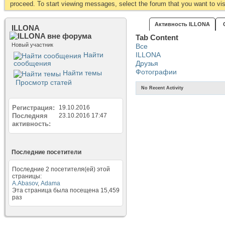
proceed. To start viewing messages, select the forum that you want to visi
Активность ILLONA
ILLONA
Tab Content
Новый участник
Все
Найти
ILLONA
сообщения
Друзья
Фотографии
Найти темы
Просмотр статей
No Recent Activity
Регистрация
19.10.2016
Последняя
23.10.2016
17:47
активность
Последние посетители
Последние 2 посетителя(ей) этой
страницы:
A.Abasov
,
Аdama
Эта страница была посещена
15,459
раз