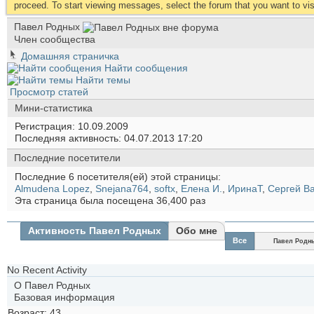
proceed. To start viewing messages, select the forum that you want to visi
Павел Родных
Член сообщества
Домашняя страничка
Найти сообщения
Найти темы
Просмотр статей
Мини-статистика
Регистрация
10.09.2009
Последняя активность
04.07.2013
17:20
Последние посетители
Последние 6 посетителя(ей) этой страницы:
Almudena Lopez
,
Snejana764
,
softx
,
Елена И.
,
ИринаТ
,
Сергей В
Эта страница была посещена
36,400
раз
Активность Павел Родных
Обо мне
Все
Павел Родн
No Recent Activity
О Павел Родных
Базовая информация
Возраст
43