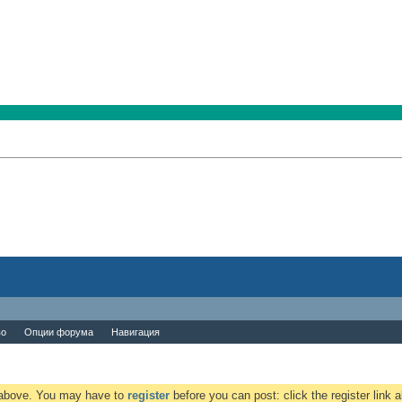
во
Опции форума
Навигация
k above. You may have to
register
before you can post: click the register link