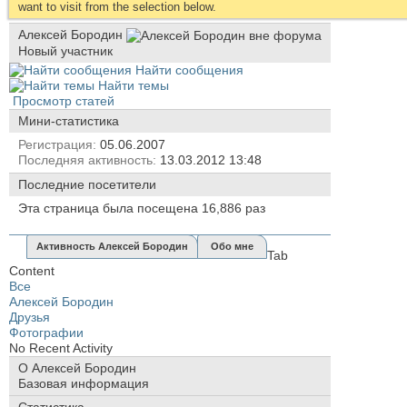
want to visit from the selection below.
Алексей Бородин
Новый участник
Найти сообщения
Найти темы
Просмотр статей
Мини-статистика
Регистрация
05.06.2007
Последняя активность
13.03.2012
13:48
Последние посетители
Эта страница была посещена
16,886
раз
Активность Алексей Бородин
Обо мне
Tab
Content
Все
Алексей Бородин
Друзья
Фотографии
No Recent Activity
О Алексей Бородин
Базовая информация
Статистика