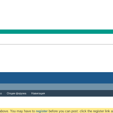
во
Опции форума
Навигация
k above. You may have to
register
before you can post: click the register link