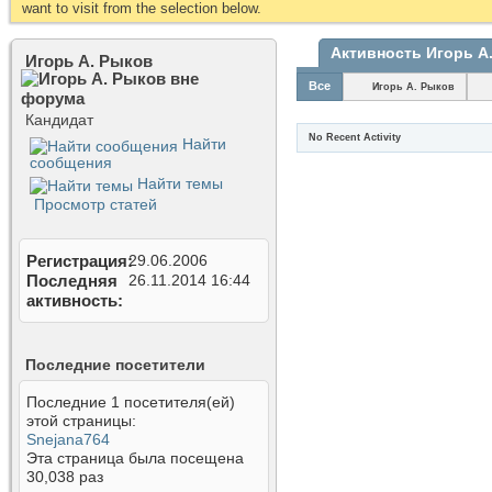
want to visit from the selection below.
Активность Игорь А
Игорь А. Рыков
Все
Игорь А. Рыков
Кандидат
No Recent Activity
Найти
сообщения
Найти темы
Просмотр статей
Регистрация
29.06.2006
Последняя
26.11.2014
16:44
активность
Последние посетители
Последние 1 посетителя(ей)
этой страницы:
Snejana764
Эта страница была посещена
30,038
раз