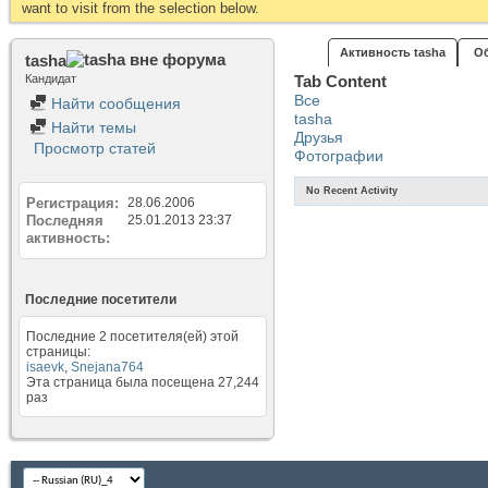
want to visit from the selection below.
Активность tasha
О
tasha
Кандидат
Tab Content
Все
Найти сообщения
tasha
Найти темы
Друзья
Просмотр статей
Фотографии
No Recent Activity
Регистрация
28.06.2006
Последняя
25.01.2013
23:37
активность
Последние посетители
Последние 2 посетителя(ей) этой
страницы:
isaevk
,
Snejana764
Эта страница была посещена
27,244
раз