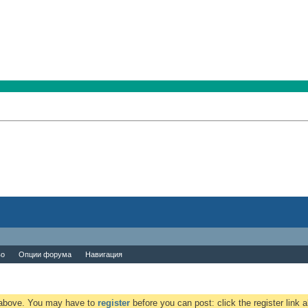
во
Опции форума
Навигация
k above. You may have to
register
before you can post: click the register link