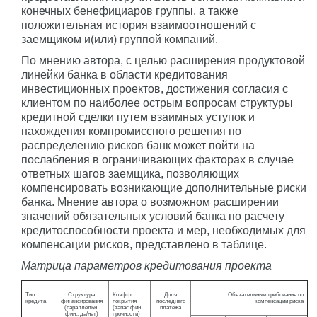
конечных бенефициаров группы, а также
положительная история взаимоотношений с
заемщиком и(или) группой компаний.
По мнению автора, с целью расширения продуктовой
линейки банка в области кредитования
инвестиционных проектов, достижения согласия с
клиентом по наиболее острым вопросам структуры
кредитной сделки путем взаимных уступок и
нахождения компромиссного решения по
распределению рисков банк может пойти на
послабления в ограничивающих факторах в случае
ответных шагов заемщика, позволяющих
компенсировать возникающие дополнительные риски
банка. Мнение автора о возможном расширении
значений обязательных условий банка по расчету
кредитоспособности проекта и мер, необходимых для
компенсации рисков, представлено в таблице.
Матрица параметров кредитования проекта
Тип
Структура
Коэфф.
Доля
Обязательные требования по
кредита
финансирования
покрытия
последнего
компенсации риска
(параллельн.
(запас фин.
платежа
фин.: да/нет)
прочности)