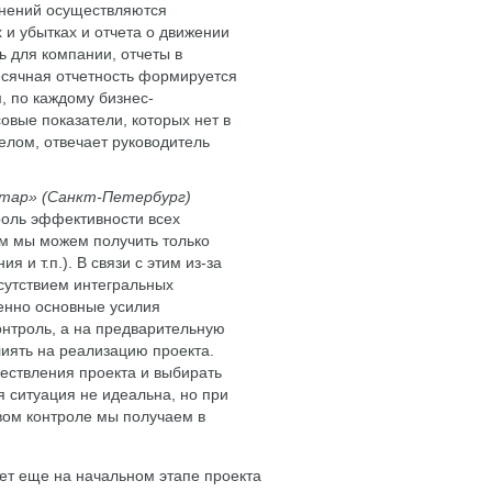
онений осуществляются
 и убытках и отчета о движении
ь для компании, отчеты в
сячная отчетность формируется
, по каждому бизнес-
вые показатели, которых нет в
елом, отвечает руководитель
тар» (Санкт-Петербург)
роль эффективности всех
ам мы можем получить только
 и т.п.). В связи с этим из-за
сутствием интегральных
енно основные усилия
нтроль, а на предварительную
лиять на реализацию проекта.
ествления проекта и выбирать
я ситуация не идеальна, но при
вом контроле мы получаем в
ет еще на начальном этапе проекта