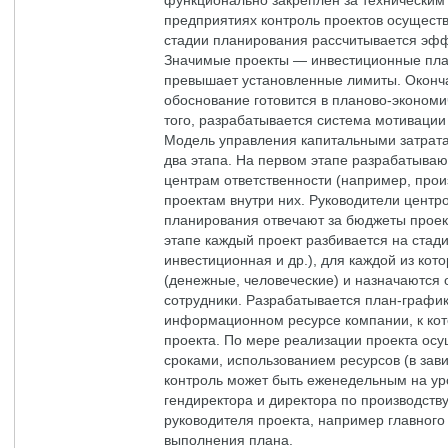
функционально закреплен за техническим
предприятиях контроль проектов осущест
стадии планирования рассчитывается эфф
Значимые проекты — инвестиционные пла
превышает установленные лимиты. Оконч
обоснование готовится в планово-экономи
того, разрабатывается система мотивации
Модель управления капитальными затрата
два этапа. На первом этапе разрабатыва
центрам ответственности (например, произ
проектам внутри них. Руководители центро
планирования отвечают за бюджеты проект
этапе каждый проект разбивается на стад
инвестиционная и др.), для каждой из ко
(денежные, человеческие) и назначаются 
сотрудники. Разрабатывается план-график
информационном ресурсе компании, к кот
проекта. По мере реализации проекта осу
сроками, использованием ресурсов (в зав
контроль может быть еженедельным на ур
гендиректора и директора по производств
руководителя проекта, например главного
выполнения плана.