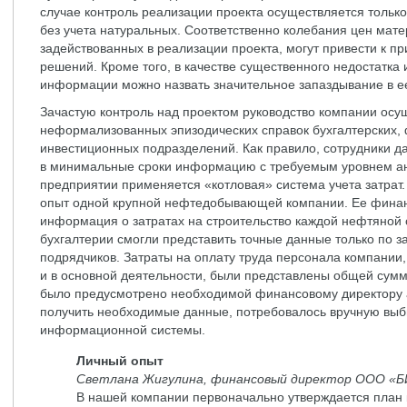
случае контроль реализации проекта осуществляется только
без учета натуральных. Соответственно колебания цен мате
задействованных в реализации проекта, могут привести к п
решений. Кроме того, в качестве существенного недостатка
информации можно назвать значительное запаздывание в е
Зачастую контроль над проектом руководство компании осу
неформализованных эпизодических справок бухгалтерских,
инвестиционных подразделений. Как правило, сотрудники д
в минимальные сроки информацию с требуемым уровнем ан
предприятии применяется «котловая» система учета затрат.
опыт одной крупной нефтедобывающей компании. Ее фина
информация о затратах на строительство каждой нефтяной 
бухгалтерии смогли представить точные данные только по з
подрядчиков. Затраты на оплату труда персонала компании,
и в основной деятельности, были представлены общей суммо
было предусмотрено необходимой финансовому директору а
получить необходимые данные, потребовалось вручную выби
информационной системы.
Личный опыт
Светлана Жигулина, финансовый директор ООО «БИ
В нашей компании первоначально утверждается план 