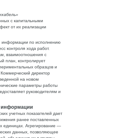
ккабель»
анных с капитальными
фект от их реализации
я информации по исполнению
сс контроля хода работ.
ам, взаимоотношения с
й план, контролирует
спериментальных образцов и
 Коммерческий директор
веденной на новом
хнические параметры работы
едоставляет руководителям и
й информации
ких учетных показателей дает
тижения ранее поставленных
х единицах. Агрегирование —
еских данных, позволяющее