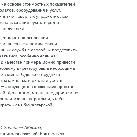
 на основе стоимостных показателей
риалов, оборудования и услуг,
ринятию неверных управленческих
 использования бухгалтерской
е получении.
ществляет на основании
 финансово-экономических и
анных служб не способны представить
алитики, особенно если на
 В качестве примера можно привести
нсовому директору была необходима
скважины. Однако сотрудники
атратам на материалы и услуги
 участвующего в нескольких проектах
й. Дело в том, что на предприятии не
налитики по затратам и, чтобы
рать их из бухгалтерской
-Холдинг» (Москва)
капиталовложений. Контроль за