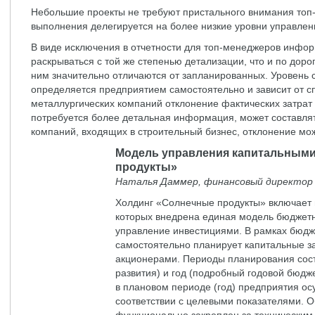
Небольшие проекты не требуют пристального внимания топ-
выполнения делегируется на более низкие уровни управлен
В виде исключения в отчетности для топ-менеджеров инфо
раскрываться с той же степенью детализации, что и по дор
ним значительно отличаются от запланированных. Уровень 
определяется предприятием самостоятельно и зависит от с
металлургических компаний отклонение фактических затрат 
потребуется более детальная информация, может составлять
компаний, входящих в строительный бизнес, отклонение мож
Модель управления капитальным
продукты»
Наталья Даммер, финансовый директор 
Холдинг «Солнечные продукты» включает 
которых внедрена единая модель бюджетн
управление инвестициями. В рамках бюд
самостоятельно планирует капитальные з
акционерами. Периоды планирования сост
развития) и год (подробный годовой бюдж
в плановом периоде (год) предприятия о
соответствии с целевыми показателями. О