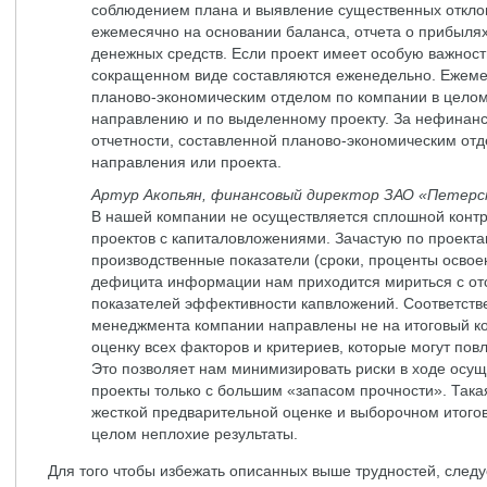
соблюдением плана и выявление существенных откл
ежемесячно на основании баланса, отчета о прибылях
денежных средств. Если проект имеет особую важност
сокращенном виде составляются еженедельно. Ежеме
планово-экономическим отделом по компании в целом
направлению и по выделенному проекту. За нефинансо
отчетности, составленной планово-экономическим отд
направления или проекта.
Артур Акопьян, финансовый директор ЗАО «Петерс
В нашей компании не осуществляется сплошной конт
проектов с капиталовложениями. Зачастую по проект
производственные показатели (сроки, проценты освоения
дефицита информации нам приходится мириться с от
показателей эффективности капвложений. Соответств
менеджмента компании направлены не на итоговый ко
оценку всех факторов и критериев, которые могут пов
Это позволяет нам минимизировать риски в ходе осущ
проекты только с большим «запасом прочности». Така
жесткой предварительной оценке и выборочном итого
целом неплохие результаты.
Для того чтобы избежать описанных выше трудностей, следу