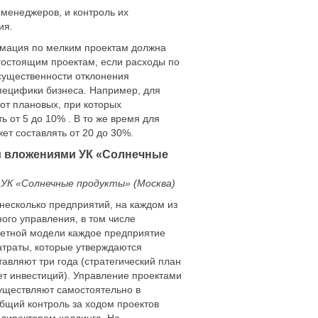
менеджеров, и контроль их
ия.
рмация по мелким проектам должна
огостоящим проектам, если расходы по
существенности отклонения
пецифики бизнеса. Например, для
от плановых, при которых
 от 5 до 10% . В то же время для
ет составлять от 20 до 30%.
и вложениями УК «Солнечные
УК «Солнечные продукты» (Москва)
несколько предприятий, на каждом из
ого управления, в том числе
жетной модели каждое предприятие
атраты, которые утверждаются
авляют три года (стратегический план
ет инвестиций). Управление проектами
существляют самостоятельно в
бщий контроль за ходом проектов