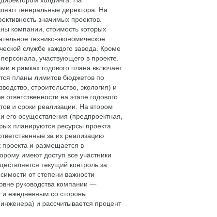
 директором холдинга. На
вляют генеральные директора. На
ективность значимых проектов.
ны компании, стоимость которых
ательное технико-экономическое
ческой службе каждого завода. Кроме
 персонала, участвующего в проекте.
ми в рамках годового плана включает
ются планы лимитов бюджетов по
водство, строительство, экология) и
в ответственности на этапе годового
ов и сроки реализации. На втором
ии его осуществления (предпроектная,
торых планируются ресурсы проекта
ответственные за их реализацию
 проекта и размещается в
орому имеют доступ все участники
ществляется текущий контроль за
исимости от степени важности
овне руководства компании —
у и ежедневным со стороны
 инженера) и рассчитывается процент