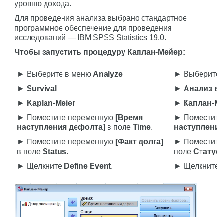
уровню дохода.
Для проведения анализа выбрано стандартное
программное обеспечение для проведения
исследований — IBM SPSS Statistics 19.0.
Чтобы запустить процедуру Каплан-Мейер:
► Выберите в меню
Analyze
► Выберит
►
Survival
►
Анализ
►
Kaplan-Meier
►
Каплан-
► Поместите переменную
[Время
► Помести
наступления дефолта]
в поле
Time
.
наступлен
► Поместите переменную
[Факт долга]
► Помести
в поле
Status
.
поле
Стату
► Щелкните
Define Event
.
► Щелкнит