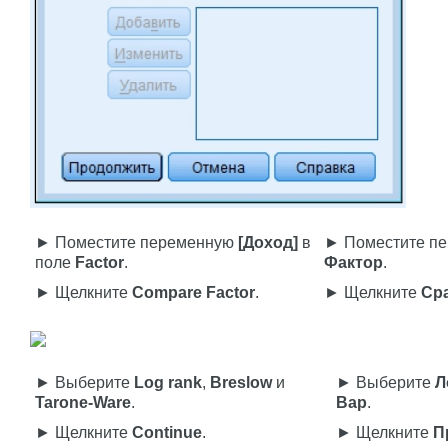
► Поместите переменную
[Доход]
в
► Поместите п
поле
Factor
.
Фактор
.
► Щелкните
Compare Factor
.
► Щелкните
Ср
► Выберите
Log rank
,
Breslow
и
► Выберите
Л
Tarone-Ware
.
Вар
.
► Щелкните
Continue
.
► Щелкните
П