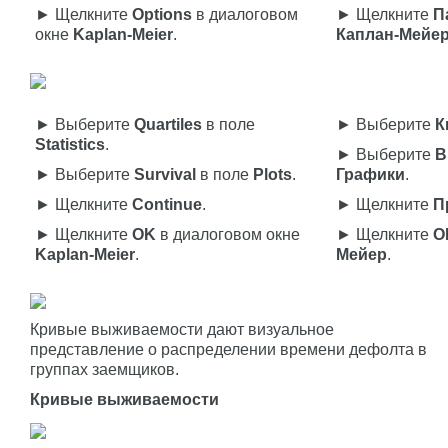
► Щелкните
Options
в диалоговом
► Щелкните
П
окне
Kaplan-Meier
.
Каплан-Мейе
► Выберите
Quartiles
в поле
► Выберите
К
Statistics
.
► Выберите
В
► Выберите
Survival
в поле
Plots
.
Графики
.
► Щелкните
Continue
.
► Щелкните
П
► Щелкните
OK
в диалоговом окне
► Щелкните
O
Kaplan-Meier
.
Мейер
.
Кривые выживаемости дают визуальное
представление о распределении времени дефолта в
группах заемщиков.
Кривые выживаемости