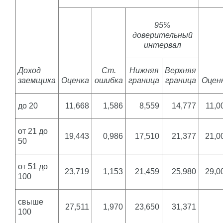
95%
доверительный
интервал
Доход
Ст.
Нижняя
Верхняя
заемщика
Оценка
ошибка
граница
граница
Оцен
до 20
11,668
1,586
8,559
14,777
11,0
от 21 до
19,443
0,986
17,510
21,377
21,0
50
от 51 до
23,719
1,153
21,459
25,980
29,0
100
свыше
27,511
1,970
23,650
31,371
100