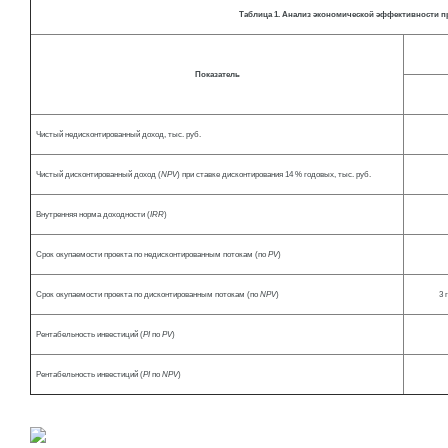
Таблица 1. Анализ экономической эффективности п
Показатель
Чистый недисконтированный доход, тыс. руб.
Чистый дисконтированный доход (
NPV
) при ставке дисконтирования 14 % годовых, тыс. руб.
Внутренняя норма доходности (
IRR
)
Срок окупаемости проекта по недисконтированным потокам (по
PV
)
Срок окупаемости проекта по дисконтированным потокам (по
NPV
)
3 
Рентабельность инвестиций (
PI
по
P
V
)
Рентабельность инвестиций (
PI
по
NPV
)