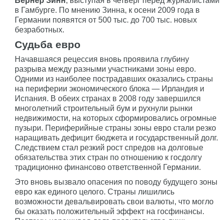
Вернер Зинн
, выступая в четверг перед журналистами
в Гамбурге. По мнению Зинна, к осени 2009 года в
Германии появятся от 500 тыс. до 700 тыс. новых
безработных.
Судьба евро
Начавшаяся рецессия вновь проявила глубину
разрыва между разными участниками зоны евро.
Одними из наиболее пострадавших оказались страны
на периферии экономического блока — Ирландия и
Испания. В обеих странах в 2008 году завершился
многолетний строительный бум и рухнули рынки
недвижимости, на которых сформировались огромные
пузыри. Периферийные страны зоны евро стали резко
наращивать дефицит бюджета и государственный долг.
Следствием стал резкий рост спредов на долговые
обязательства этих стран по отношению к госдолгу
традиционно финансово ответственной Германии.
Это вновь вызвало опасения по поводу будущего зоны
евро как единого целого. Страны лишились
возможности девальвировать свои валюты, что могло
бы оказать положительный эффект на госфинансы.