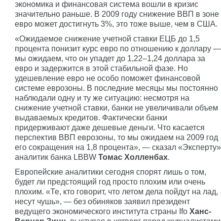
экономика и финансовая система вошли в кризис
значительно раньше. В 2009 году снижение ВВП в зоне
евро может достигнуть 3%, это тоже выше, чем в США.
«Ожидаемое снижение учетной ставки ЕЦБ до 1,5
процента понизит курс евро по отношению к доллару —
мы ожидаем, что он упадет до 1,22–1,24 доллара за
евро и задержится в этой стабильной фазе. Но
удешевление евро не особо поможет финансовой
системе еврозоны. В последние месяцы мы постоянно
наблюдали одну и ту же ситуацию: несмотря на
снижение учетной ставки, банки не увеличивали объем
выдаваемых кредитов. Фактически банки
придерживают даже дешевые деньги. Что касается
перспектив ВВП еврозоны, то мы ожидаем на 2009 год
его сокращения на 1,8 процента», — сказал «Эксперту»
аналитик банка LBBW
Томас Холленбах
.
Европейские аналитики сегодня спорят лишь о том,
будет ли предстоящий год просто плохим или очень
плохим. «Те, кто говорит, что летом дела пойдут на лад,
несут чушь», — без обиняков заявил президент
ведущего экономического института страны Ifo
Ханс-