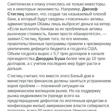
Скептически к плану отнеслись не только инвесторы,
но и некоторые экономисты. Например,
Джозеф
Стиглиц
заявил, что, создав так называемый плохой
банк, в который будут сведены «токсичные» активы,
администрация Обамы лишь выбросит деньги на ветер.
«Если выплатить банкам за их проблемные активы
рыночную стоимость, банки просто обанкротятся», —
заявил Стиглиц. Кроме того, по его мнению,
правительственные программы привели к чрезмерному
увеличению дефицита бюджета и госдолга США.
Объем госдолга вырос с 5,7 трлн долларов в начале
президентства
Джорджа Буша
более чем до 10 трлн
долларов, а с учетом последних мер будет расти и
дальше.
Стиглиц считает, что вместо этого Белый дом и
министерство финансов должны заняться устранением
корня проблем — плачевной ситуации на
американском жилищном рынке. Но на поддержку
рынка недвижимости (прежде всего на
предотвращение дефолтов по ипотечным кредитам и
конфискации жилья) американские власти собираются
потратить всего 50 млрд долларов (финансируя