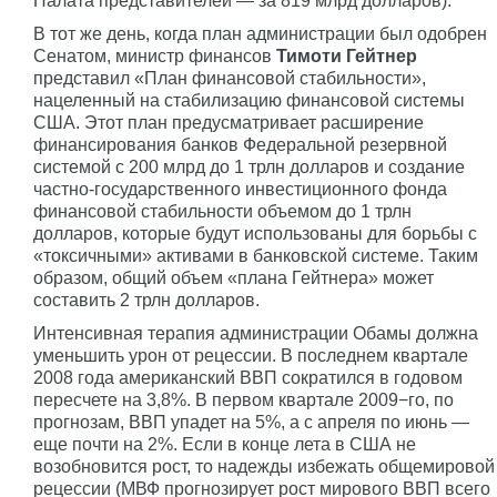
Палата представителей — за 819 млрд долларов).
В тот же день, когда план администрации был одобрен
Сенатом, министр финансов
Тимоти Гейтнер
представил «План финансовой стабильности»,
нацеленный на стабилизацию финансовой системы
США. Этот план предусматривает расширение
финансирования банков Федеральной резервной
системой с 200 млрд до 1 трлн долларов и создание
частно-государственного инвестиционного фонда
финансовой стабильности объемом до 1 трлн
долларов, которые будут использованы для борьбы с
«токсичными» активами в банковской системе. Таким
образом, общий объем «плана Гейтнера» может
составить 2 трлн долларов.
Интенсивная терапия администрации Обамы должна
уменьшить урон от рецессии. В последнем квартале
2008 года американский ВВП сократился в годовом
пересчете на 3,8%. В первом квартале 2009−го, по
прогнозам, ВВП упадет на 5%, а с апреля по июнь —
еще почти на 2%. Если в конце лета в США не
возобновится рост, то надежды избежать общемировой
рецессии (МВФ прогнозирует рост мирового ВВП всего