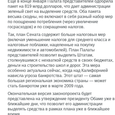
Еще в конце января Палата представителей одобрила
пакет на 819 млрд долларов, что дает администрации
зеленый свет на выделение средств. Оба пакета
весьма сходны, но включают в себя разный набор мер
по поощрению потребления (через увеличение
госрасходов) и по сокращению налогов.
Так, план Сената содержит больше налоговых мер
(включая уменьшение налогов для среднего класса и
налоговые поблажки, нацеленные на покупку
недвижимости и автомобилей). План Палаты
представителей позволит выделить Штатам,
столкнувшимся с нехваткой средств в своих бюджетах,
деньги на строительство школ и дорог. Эта мера
особенно актуальна сейчас, когда над Калифорнией
нависла угроза банкротства. Этот штат — самая
большая региональная экономика страны — может
стать банкротом уже в марте 2009 года.
Окончательная версия законопроекта будет
представлена на утверждение президенту Обаме уже в
ближайшие дни, что позволит его администрации
выделять средства в рамках плана уже в ближайшее
время.