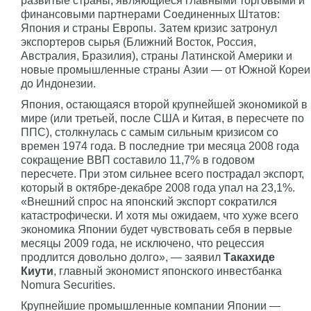
развитые страны, являющиеся главными торговыми и
финансовыми партнерами Соединенных Штатов:
Япония и страны Европы. Затем кризис затронул
экспортеров сырья (Ближний Восток, Россия,
Австралия, Бразилия), страны Латинской Америки и
новые промышленные страны Азии — от Южной Кореи
до Индонезии.
Япония, остающаяся второй крупнейшей экономикой в
мире (или третьей, после США и Китая, в пересчете по
ППС), столкнулась с самым сильным кризисом со
времен 1974 года. В последние три месяца 2008 года
сокращение ВВП составило 11,7% в годовом
пересчете. При этом сильнее всего пострадал экспорт,
который в октябре-декабре 2008 года упал на 23,1%.
«Внешний спрос на японский экспорт сократился
катастрофически. И хотя мы ожидаем, что хуже всего
экономика Японии будет чувствовать себя в первые
месяцы 2009 года, не исключено, что рецессия
продлится довольно долго», — заявил
Такахиде
Киути
, главный экономист японского инвестбанка
Nomura Securities.
Крупнейшие промышленные компании Японии —