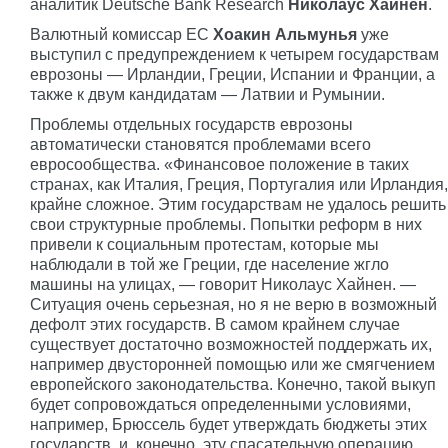
аналитик Deutsche Bank Research
Николаус Хайнен
.
Валютный комиссар ЕС
Хоакин Альмунья
уже
выступил с предупреждением к четырем государствам
еврозоны — Ирландии, Греции, Испании и Франции, а
также к двум кандидатам — Латвии и Румынии.
Проблемы отдельных государств еврозоны
автоматически становятся проблемами всего
евросообщества. «Финансовое положение в таких
странах, как Италия, Греция, Португалия или Ирландия,
крайне сложное. Этим государствам не удалось решить
свои структурные проблемы. Попытки реформ в них
привели к социальным протестам, которые мы
наблюдали в той же Греции, где население жгло
машины на улицах, — говорит Николаус Хайнен. —
Ситуация очень серьезная, но я не верю в возможный
дефолт этих государств. В самом крайнем случае
существует достаточно возможностей поддержать их,
например двусторонней помощью или же смягчением
европейского законодательства. Конечно, такой выкуп
будет сопровождаться определенными условиями,
например, Брюссель будет утверждать бюджеты этих
государств, и, конечно, эту спасательную операцию