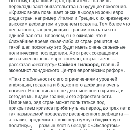
Поэтому, наращивая долг, правительства лишь
перекладывают обязательства на будущие поколения.
«Кризис вновь повышает риски выхода из зоны евро
ряда стран, например Италии и Греции, с их чрезмерно
высоким дефицитом и уровнем госдолга. Тем более что
нет законов, запрещающих странам отказаться от
единой валюты. Впрочем, я не ожидаю, что в
ближайшее время какая-либо из стран решится на
такой шаг, поскольку это будет иметь очень серьезные
политические последствия. Хотя риск сокращения
числа членов зоны евро, конечно, возрастает», —
рассказал «Эксперту»
Саймон Тилфорд
, главный
экономист лондонского Центра европейских реформ.
«Пакт стабильности с его ограничениями уровней
инфляции, госдолга и бюджетного дефицита очень
логичен. Но он писался не для нынешнего кризиса, и
сегодня мы видим границы его эффективности.
Например, ряд стран может попытаться под
прикрытием кризиса прибегнуть на период до трех лет к
так называемой процедуре расширенного дефицита —
а значит, продолжить свою неразумную бюджетную
политику», — размышляет в беседе с «Экспертом»