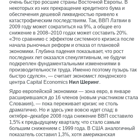
очень быстро росшие страны Восточной Европы. В
некоторых из них прекращение кредитного бума и
обеспечения дешевой ликвидностью привело к
катастрофическим последствиям. Так, ВВП Латвии в
2009 году может сократиться на 9%, а общее его
снижение в 2008–2010 годах может составить 20%.
«Это сравнимо с эффектом системного кризиса после
начала рыночных реформ и отказа от плановой
экономики. Глубина падения показывает, что рост
последних лет оказался спекулятивным, не будучи
подкреплен фундаментальными изменениями в
производительности труда. Именно поэтому пузырь так
быстро сдулся», — считает экономист лондонского
центра Capital Economics
Нил Шеринг
.
Ядро европейской экономики — зона евро, в январе
расширившаяся до 16 членов (новым участником стала
Словакия), — пока переживает кризис не столь
драматично. Но и здесь уже вовсю идет спад: в
октябре–декабре 2008 года снижение ВВП составило
1,5% к предыдущему кварталу, что стало самым
большим снижением с 1999 года. В США аналогичный
показатель составил 1,3%, хотя американская